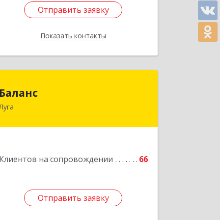
Отправить заявку
Отправить заявку
Показать контакты
Назад
Баланс
Баланс
Луга
188230, Ленинградская обл, Луга г,
Урицкого пр-кт, дом № 77а
Подробнее
Клиентов на сопровождении
66
Отправить заявку
Отправить заявку