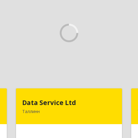
U
Data Service Ltd
Data Service Ltd
Таллинн
-
Estonia, Laulupeo 24, Tallinn, 10128
5
Подробнее
е