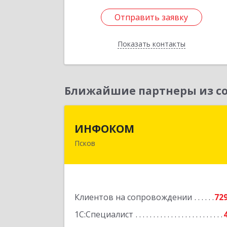
Отправить заявку
Отправить заявку
Показать контакты
Назад
Ближайшие партнеры из со
ИНФОКО
ИНФОКОМ
Псков
180000, Псковская обл, Псков г
Советская ул, дом № 42
Подробне
Клиентов на сопровождении
72
1С:Специалист