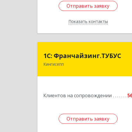
Отправить заявку
Отправить заявку
Показать контакты
Назад
1С: Франчайзинг.ТУБУ
1С: Франчайзинг.ТУБУС
Кингисепп
Подробне
Клиентов на сопровождении
5
Отправить заявку
Отправить заявку