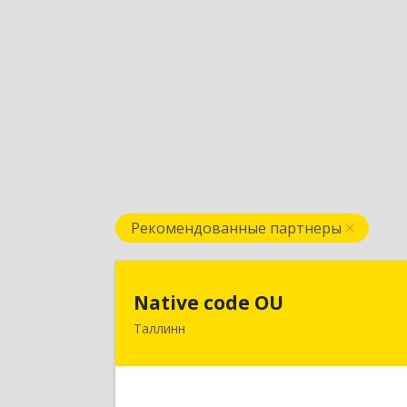
Рекомендованные партнеры
Native code O
Native code OU
Таллинн
13424, Estonia, Tallinn, Varese tn.10A
4
Подробне