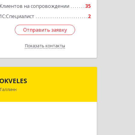
Клиентов на сопровождении
35
1С:Специалист
2
Отправить заявку
Отправить заявку
Показать контакты
Назад
OKVELES
OKVELES
Таллинн
12915, Эстония, Таллинн, Лаки, 15-218
Подробнее