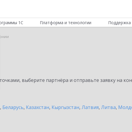
ограммы 1С
Платформа и технологии
Поддержка 
тонии
очками, выберите партнёра и отправьте заявку на ко
,
Беларусь
,
Казахстан
,
Кыргызстан
,
Латвия
,
Литва
,
Молд