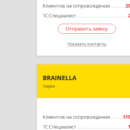
Клиентов на сопровождении
2
1С:Специалист
Отправить заявку
Отправить заявку
Показать контакты
Назад
BRAINELL
BRAINELLA
Нарва
ЭСТОНИЯ, 20308, г. Нарва, ул
Александра Пушкина 12-1
Подробне
Клиентов на сопровождении
11
1С:Специалист