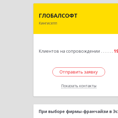
ГЛОБАЛСОФ
ГЛОБАЛСОФТ
Кингисепп
188485, Ленинградская обл
Кингисеппский р-н, Кингисепп г
Красногвардейская ул, дом № 6/1
Подробне
Клиентов на сопровождении
1
Отправить заявку
Отправить заявку
Показать контакты
Назад
При выборе фирмы-франчайзи в Эс