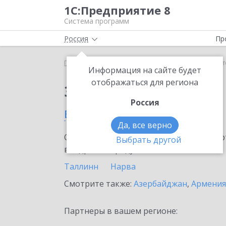
1С:Предприятие 8
Система программ
Россия
Пр
Главная
Сервисы ИТС
1C-Store
1C-Store в Эс
Информация на сайте будет
отображаться для региона
Заказать 1C-Store
Россия
в Эстонии
Да, все верно
Ознакомьтесь с информационными карт
Выбрать другой
внедрение продукта.
Таллинн
Нарва
Смотрите также:
Азербайджан
,
Армения
Партнеры в вашем регионе: