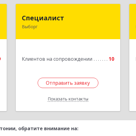
Т
Специалист
Специалист
Выборг
,
188800, Ленинградская обл,
,
Выборгский р-н, Выборг г, Советская
3
ул, дом № 5, оф.8
е
Подробнее
9
Клиентов на сопровождении
10
Отправить заявку
Отправить заявку
Показать контакты
Назад
тонии, обратите внимание на: