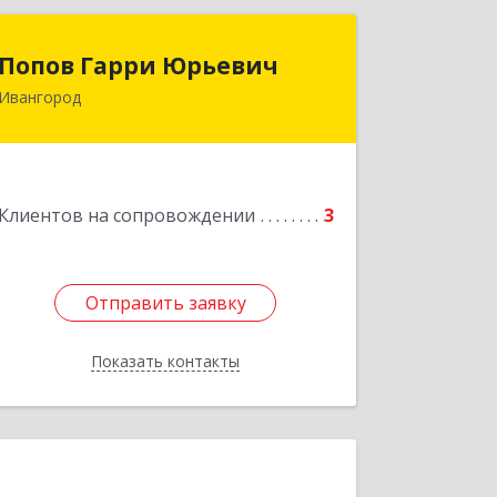
Попов Гарри Юрьевич
Попов Гарри Юрьевич
Ивангород
Подробнее
Клиентов на сопровождении
3
Отправить заявку
Отправить заявку
Показать контакты
Назад