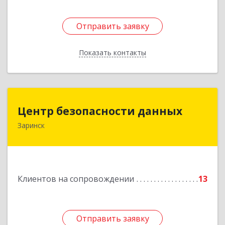
Отправить заявку
Отправить заявку
Показать контакты
Назад
Центр безопасности данных
Центр безопасности данных
Заринск
659100, Алтайский край, Заринск г, Таратынова
ул, дом № 11, кв.9
Подробнее
Клиентов на сопровождении
13
Отправить заявку
Отправить заявку