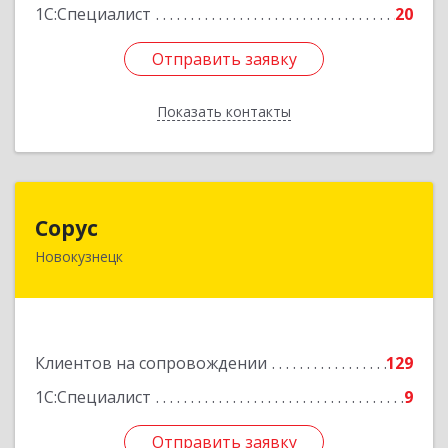
1С:Специалист
20
Отправить заявку
Отправить заявку
Показать контакты
Назад
Сорус
Сорус
Новокузнецк
654005, Кемеровская область - Кузбасс,
Новокузнецк г, Строителей пр-кт, дом № 38,
кв.11
Подробнее
Клиентов на сопровождении
129
1С:Специалист
9
Отправить заявку
Отправить заявку