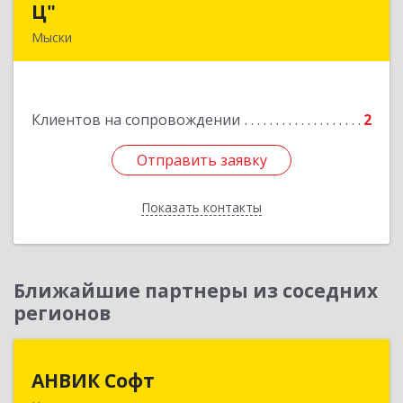
Ц"
Ц"
Мыски
652840, Кемеровская обл, Мыски г, Вахрушева
ул, д. 7, кв. 48
Клиентов на сопровождении
2
Подробнее
Отправить заявку
Отправить заявку
Показать контакты
Назад
Ближайшие партнеры из соседних
регионов
АНВИК Софт
АНВИК Софт