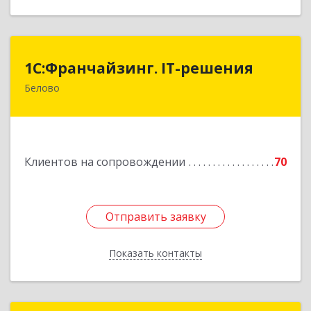
1С:Франчайзинг. IT-решения
1С:Франчайзинг. IT-решения
Белово
652600, Кемеровская обл, Белово г,
Железнодорожный пер, дом № 27
Подробнее
Клиентов на сопровождении
70
Отправить заявку
Отправить заявку
Показать контакты
Назад