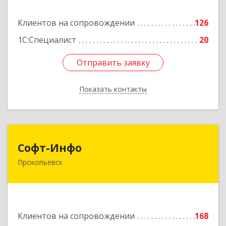
Подробнее
Клиентов на сопровождении
126
1С:Специалист
20
Отправить заявку
Отправить заявку
Показать контакты
Назад
Софт-Инфо
Софт-Инфо
Прокопьевск
653039, Кемеровская область - Кузбасс,
Прокопьевск г, Институтская ул, дом № 9а,
оф.15
Подробнее
Клиентов на сопровождении
168