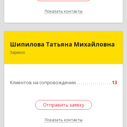
Показать контакты
Назад
Шипилова Татьяна Михайловна
Шипилова Татьяна Михайловна
Заринск
Подробнее
Клиентов на сопровождении
13
Отправить заявку
Отправить заявку
Показать контакты
Назад