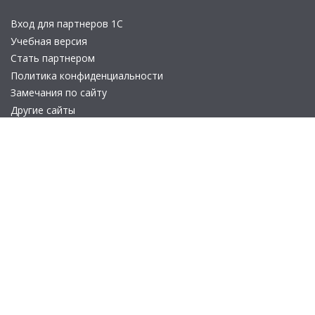
Вход для партнеров 1С
Учебная версия
Стать партнером
Политика конфиденциальности
Замечания по сайту
Другие сайты
Телефон:
+7 (495) 737-92-57
Email:
site_v8@1c.ru
Отдел продаж:
г. Москва
,
улица Селезнёвская, дом 21
© 2026 АО «Группа 1С» (правопреемник «1С»). Все права на сайт
защищены
© 2011- 2026 ООО «1С-Софт» (
о компании
).