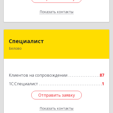
Показать контакты
Назад
Специалист
Специалист
Белово
Кемеровская обл, Белово г, Ленина ул, дом №
31-2
Подробнее
Клиентов на сопровождении
87
1С:Специалист
1
Отправить заявку
Отправить заявку
Показать контакты
Назад