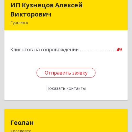
ИП Кузнецов Алексей
ИП Кузнецов Алексей
Викторович
Викторович
Гурьевск
652780, Кемеровская обл, Гурьевский р-н,
Гурьевск г, Суворова ул, дом № 32
Клиентов на сопровождении
49
Подробнее
Отправить заявку
Отправить заявку
Показать контакты
Назад
Геолан
Геолан
Киселевск