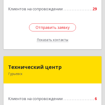
Подробнее
Клиентов на сопровождении
29
Отправить заявку
Отправить заявку
Показать контакты
Назад
Технический центр
Технический центр
Гурьевск
652780, Кемеровская область - Кузбасс,
Гурьевский р-н, Гурьевск г, Кирова ул, дом № 6
Подробнее
Клиентов на сопровождении
6