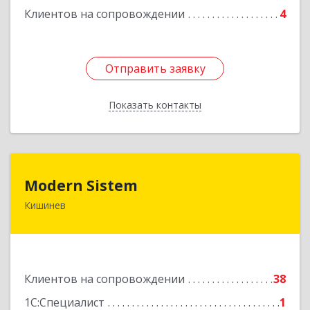
Клиентов на сопровождении
4
Отправить заявку
Отправить заявку
Показать контакты
Назад
Modern Sistem
Modern Sistem
Кишинев
МОЛДОВА, РЕСПУБЛИКА , MD-2004, г. Кишинев,
ул. Бульвар Дмитрий Кантемир, 1, (завод
Топаз, офис 1502)
Подробнее
Клиентов на сопровождении
38
1С:Специалист
1