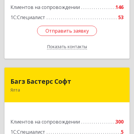
Клиентов на сопровождении
146
1С:Специалист
53
Отправить заявку
Отправить заявку
Показать контакты
Назад
Багз Бастерс Софт
Багз Бастерс Софт
Ялта
298603, Крым Респ, Ялта г, Свердлова ул, дом №
34
Подробнее
Клиентов на сопровождении
300
1С:Специалист
5