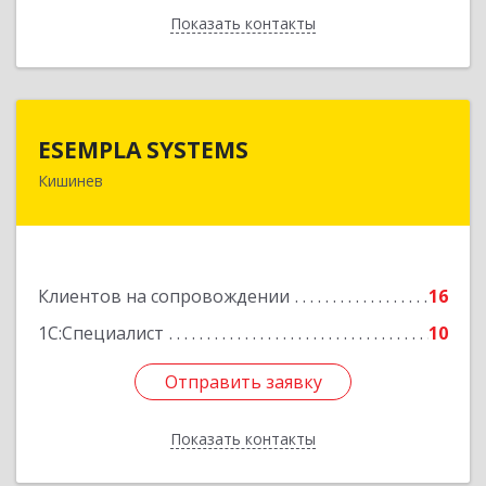
Показать контакты
Назад
ESEMPLA SYSTEMS
ESEMPLA SYSTEMS
Кишинев
Молдова, г.Кишинев, ул. Колумна 170, МД-2004
Подробнее
Клиентов на сопровождении
16
1С:Специалист
10
Отправить заявку
Отправить заявку
Показать контакты
Назад