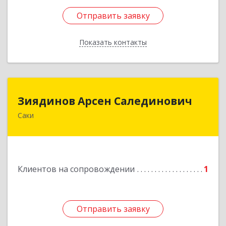
Отправить заявку
Отправить заявку
Показать контакты
Назад
Зиядинов Арсен Салединович
Зиядинов Арсен Салединович
Саки
г.Саки, Интернациональная, 5/2, кв.1
Подробнее
Клиентов на сопровождении
1
Отправить заявку
Отправить заявку