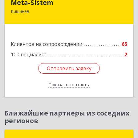
Meta-Sistem
Кишинев
Республика Молдова, MD-2060, Республика
Молдова, г. Кишинев, ул. Куза-Водэ, 44.
Подробнее
Клиентов на сопровождении
65
1С:Специалист
2
Отправить заявку
Отправить заявку
Показать контакты
Назад
Ближайшие партнеры из соседних
регионов