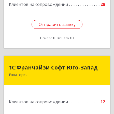
Клиентов на сопровождении
28
Отправить заявку
Отправить заявку
Показать контакты
Назад
1С:Франчайзи Софт Юго-Запад
1С:Франчайзи Софт Юго-Запад
Евпатория
297407, Крым Респ, Евпатория г, Победы пр-кт,
дом № 13, кв.45
Подробнее
Клиентов на сопровождении
12