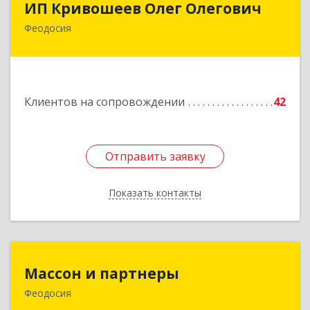
ИП Кривошеев Олег Олегович
Феодосия
Подробнее
Клиентов на сопровождении
42
Отправить заявку
Отправить заявку
Показать контакты
Назад
Массон и партнеры
Массон и партнеры
Феодосия
298112, Крым Респ, Феодосия г, Крымская ул,