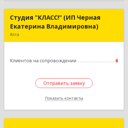
Студия "КЛАСС!" (ИП Черная
Студия "КЛАСС!" (ИП Черная
Екатерина Владимировна)
Екатерина Владимировна)
Ялта
98600, г. Ялта, ул. Свердлова, 24
Подробнее
Клиентов на сопровождении
6
Отправить заявку
Отправить заявку
Показать контакты
Назад
ИП Кривошеев Олег Олегович