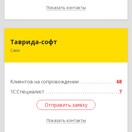
Показать контакты
Назад
Таврида-софт
Таврида-софт
Саки
296574, Крым Респ, м.р-н Сакский с.п.
Новофедоровское, Новофедоровка пгт, 30
Авиаполка ул, дом № 10
Подробнее
Клиентов на сопровождении
68
1С:Специалист
7
Отправить заявку
Отправить заявку
Показать контакты
Назад