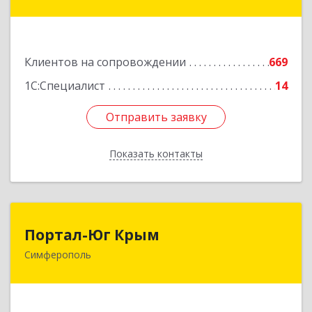
дом № 20, корпус 1, оф.1
Подробнее
Клиентов на сопровождении
669
1С:Специалист
14
Отправить заявку
Отправить заявку
Показать контакты
Назад
Портал-Юг Крым
Портал-Юг Крым
Симферополь
295015, Крым Респ, Симферополь г, Козлова ул,
дом № 27
Подробнее