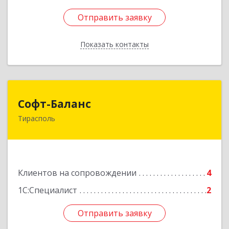
Отправить заявку
Отправить заявку
Показать контакты
Назад
Софт-Баланс
Софт-Баланс
Тирасполь
МОЛДОВА, РЕСПУБЛИКА , 3300,
Приднестровье, г.Тирасполь, ул. 25 Октября
д.97а (3-й этаж)
Подробнее
Клиентов на сопровождении
4
1С:Специалист
2
Отправить заявку
Отправить заявку