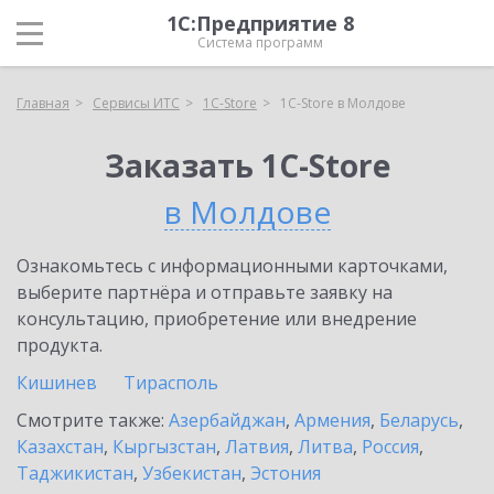
1С:Предприятие 8
Система программ
Главная
Сервисы ИТС
1C-Store
1C-Store в Молдове
Заказать 1C-Store
в Молдове
Ознакомьтесь с информационными карточками,
выберите партнёра и отправьте заявку на
консультацию, приобретение или внедрение
продукта.
Кишинев
Тирасполь
Смотрите также:
Азербайджан
,
Армения
,
Беларусь
,
Казахстан
,
Кыргызстан
,
Латвия
,
Литва
,
Россия
,
Таджикистан
,
Узбекистан
,
Эстония