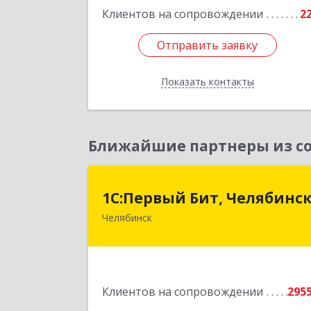
Клиентов на сопровождении
2
Подробне
Отправить заявку
Отправить заявку
Показать контакты
Назад
Ближайшие партнеры из со
1С:Первый Бит, Челябинс
1С:Первый Бит, Челябинс
Челябинск
454084, Челябинская обл, Челябинск г
Каслинская ул, дом № 77, оф.10
Подробне
Клиентов на сопровождении
295