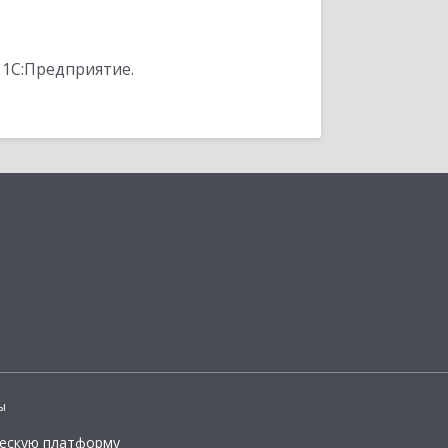
 1С:Предприятие.
ы
ческую платформу