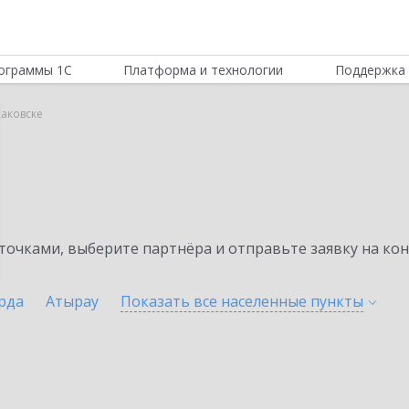
ограммы 1С
Платформа и технологии
Поддержка 
саковске
очками, выберите партнёра и отправьте заявку на ко
рда
Атырау
Показать все населенные
пункты