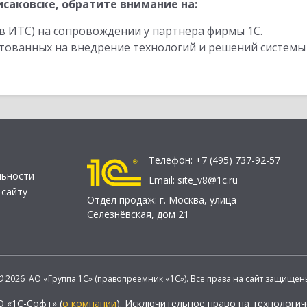
саковске, обратите внимание на:
в ИТС) на сопровождении у партнера фирмы 1С.
стованных на внедрение технологий и решений системы
Телефон:
+7 (495) 737-92-57
льности
Email:
site_v8@1c.ru
 сайту
Отдел продаж:
г. Москва
,
улица
Селезнёвская, дом 21
© 2026 АО «Группа 1С» (правопреемник «1С»). Все права на сайт защищен
О «1С-Софт» (
о компании
). Исключительное право на технологи