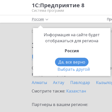
1С:Предприятие 8
Система программ
Россия
Пр
Главная
Сервисы ИТС
1C-Store
1C-Store в Ли
Информация на сайте будет
отображаться для региона
Заказать 1C-Store
Россия
в Лисаковске
Да, все верно
Ознакомьтесь с информационными карт
Выбрать другой
внедрение продукта.
Алматы
Актау
Павлодар
Кызыло
Смотрите также:
Казахстан
Партнеры в вашем регионе: