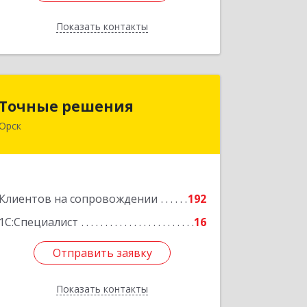
Показать контакты
Назад
Точные решения
Точные решения
Орск
462403, Оренбургская обл, Орск г,
Краматорская ул, дом № 2Б, пом.3,
этаж 1, офис 2
Подробнее
Клиентов на сопровождении
192
1С:Специалист
16
Отправить заявку
Отправить заявку
Показать контакты
Назад