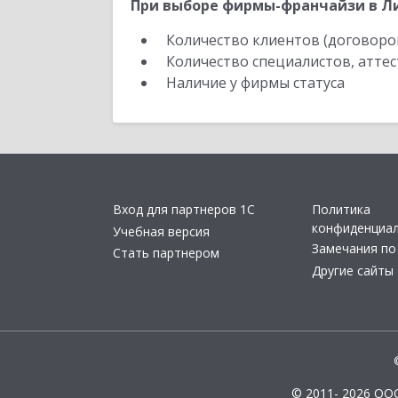
При выборе фирмы-франчайзи в Ли
Количество клиентов (договоро
Количество специалистов, атте
Наличие у фирмы статуса
Вход для партнеров 1С
Политика
конфиденциа
Учебная версия
Замечания по
Стать партнером
Другие сайты
© 2011- 2026 ОО