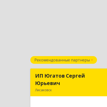
Рекомендованные партнеры
ИП Югатов Сергей
ИП Югатов Серге
Юрьевич
Юрьеви
Лисаковск
КАЗАХСТАН, 111200, Костанайска
обл., г.Лисаковск, мкр.6, д.23, кв.1