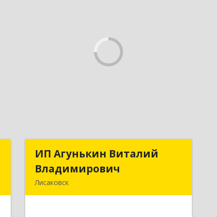
й
ИП Агунькин Виталий
ИП Агунькин Виталий
ч
Владимирович
Владимирович
Лисаковск
я
111200, Казахстан, Костанайская обл.
0
г.Лисаковск, ул.Мира, 7