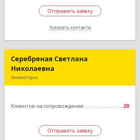
Отправить заявку
Отправить заявку
Показать контакты
Назад
Серебряная Светлана
Серебряная Светлана
Николаевна
Николаевна
Зеленогорск
663690, Краноярский край, Зленогорск г,
Энергетиков, дом № 14, кв.37
Клиентов на сопровождении
20
Подробнее
Отправить заявку
Отправить заявку