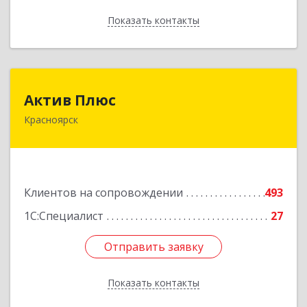
Показать контакты
Назад
Актив Плюс
Актив Плюс
Красноярск
660017, Красноярский край, Красноярск г,
Обороны ул, дом № 3, оф.220
Подробнее
Клиентов на сопровождении
493
1С:Специалист
27
Отправить заявку
Отправить заявку
Показать контакты
Назад