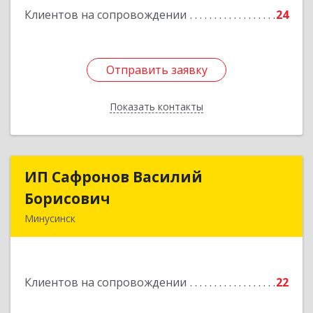
Клиентов на сопровождении
24
Отправить заявку
Отправить заявку
Показать контакты
Назад
ИП Сафронов Василий
ИП Сафронов Василий
Борисович
Борисович
Минусинск
662608, Красноярский край, Минусинск г,
Пушкина ул, дом № 8, кв.2
Клиентов на сопровождении
22
Подробнее