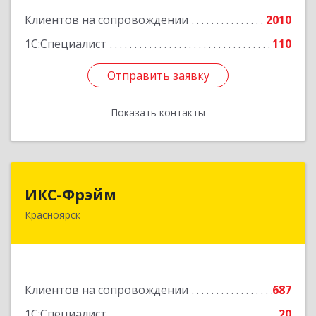
Клиентов на сопровождении
2010
Подробнее
1С:Специалист
110
Отправить заявку
Отправить заявку
Показать контакты
Назад
ИКС-Фрэйм
ИКС-Фрэйм
Красноярск
660077, Красноярский край, Красноярск г,
Батурина ул, дом № 32, пом.4
Подробнее
Клиентов на сопровождении
687
1С:Специалист
20