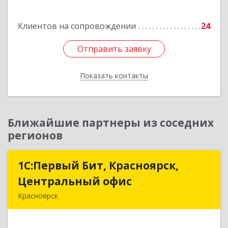
Подробнее
Клиентов на сопровождении
24
Отправить заявку
Отправить заявку
Показать контакты
Назад
Ближайшие партнеры из соседних
регионов
1С:Первый Бит, Красноярск,
1С:Первый Бит, Красноярск,
Центральный офис
Центральный офис
Красноярск
660017, Красноярский край, Красноярск г,
Диктатуры пролетариата ул, дом № 32