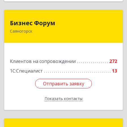
Бизнес Форум
Бизнес Форум
Саяногорск
655603, Хакасия Респ, Саяногорск г, Советский
мкр, дом № 2, кв.262
Подробнее
Клиентов на сопровождении
272
1С:Специалист
13
Отправить заявку
Отправить заявку
Показать контакты
Назад