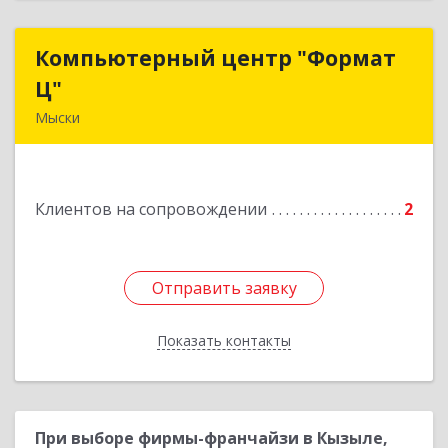
Компьютерный центр "Формат
Компьютерный центр "Формат
Ц"
Ц"
Мыски
652840, Кемеровская обл, Мыски г, Вахрушева
ул, д. 7, кв. 48
Клиентов на сопровождении
2
Подробнее
Отправить заявку
Отправить заявку
Показать контакты
Назад
При выборе фирмы-франчайзи в Кызыле,