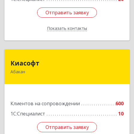
Отправить заявку
Отправить заявку
Показать контакты
Назад
Киасофт
Киасофт
Абакан
655017, Хакасия Респ, Абакан г, Ивана Ярыгина
ул, дом № 34, оф.5
Подробнее
Клиентов на сопровождении
600
1С:Специалист
10
Отправить заявку
Отправить заявку