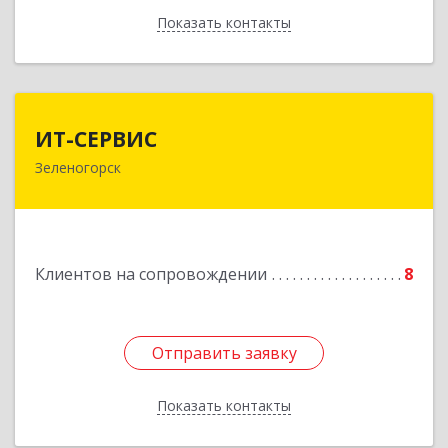
Показать контакты
Назад
ИТ-СЕРВИС
ИТ-СЕРВИС
Зеленогорск
663690, Красноярский край, Зеленогорск г,
Гагарина ул, дом № 34
Подробнее
Клиентов на сопровождении
8
Отправить заявку
Отправить заявку
Показать контакты
Назад