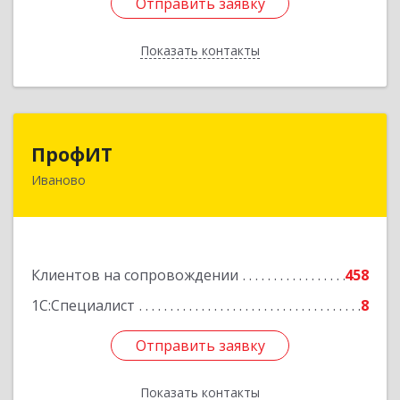
Отправить заявку
Отправить заявку
Показать контакты
Назад
ПрофИТ
ПрофИТ
Иваново
153000, Ивановская обл, г.о. город Иваново,
Иваново г, Конспиративный пер, дом № 7,
оф.1001
Подробнее
Клиентов на сопровождении
458
1С:Специалист
8
Отправить заявку
Отправить заявку
Показать контакты
Назад