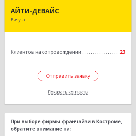
АЙТИ-ДЕВАЙС
АЙТИ-ДЕВАЙС
Вичуга
155334, Ивановская обл, г.о. Вичуга, Вичуга г,
Бисирихинская ул, Здание № 81
Подробнее
Клиентов на сопровождении
23
Отправить заявку
Отправить заявку
Показать контакты
Назад
При выборе фирмы-франчайзи в Костроме,
обратите внимание на: