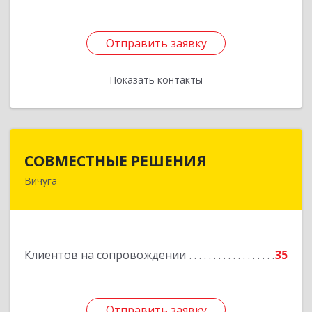
Отправить заявку
Отправить заявку
Показать контакты
Назад
СОВМЕСТНЫЕ РЕШЕНИЯ
СОВМЕСТНЫЕ РЕШЕНИЯ
Вичуга
155331, Ивановская обл, Вичугский р-н, Вичуга
г, Большая Пролетарская ул, дом № 16
Подробнее
Клиентов на сопровождении
35
Отправить заявку
Отправить заявку