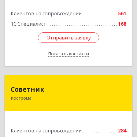
Подробнее
Клиентов на сопровождении
561
1С:Специалист
168
Отправить заявку
Отправить заявку
Показать контакты
Назад
Советник
Советник
Кострома
156000, Костромская обл, Кострома г, Ерохова
ул, дом № 3а, пом.2-12
Подробнее
Клиентов на сопровождении
284