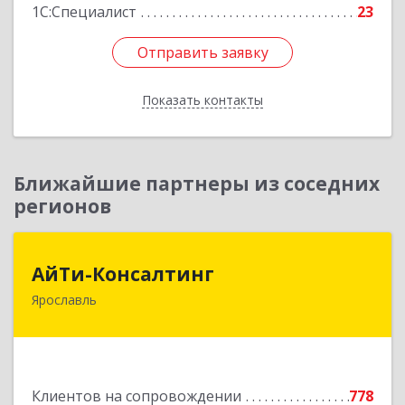
1С:Специалист
23
Отправить заявку
Отправить заявку
Показать контакты
Назад
Ближайшие партнеры из соседних
регионов
АйТи-Консалтинг
АйТи-Консалтинг
Ярославль
150007, Ярославская обл, Ярославль г, Урочская
ул, дом № 19, пом.28
Подробнее
Клиентов на сопровождении
778