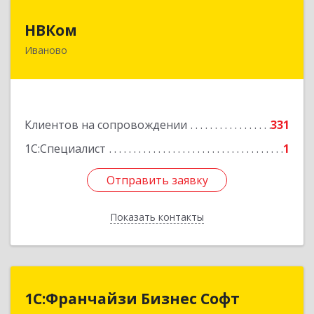
НВКом
НВКом
Иваново
153000, Ивановская обл, Иваново г, Аптечный
пер, дом № 11, оф.8
Подробнее
Клиентов на сопровождении
331
1С:Специалист
1
Отправить заявку
Отправить заявку
Показать контакты
Назад
1С:Франчайзи Бизнес Софт
1С:Франчайзи Бизнес Софт