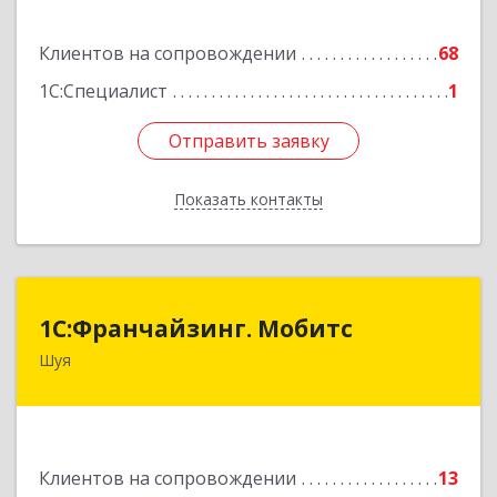
Подробнее
Клиентов на сопровождении
68
1С:Специалист
1
Отправить заявку
Отправить заявку
Показать контакты
Назад
1С:Франчайзинг. Мобитс
1С:Франчайзинг. Мобитс
Шуя
Подробнее
Клиентов на сопровождении
13