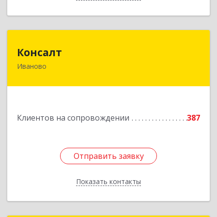
Консалт
Консалт
Иваново
153000, Ивановская обл, Иваново г, Жарова ул,
дом № 3, оф.7001
Подробнее
Клиентов на сопровождении
387
Отправить заявку
Отправить заявку
Показать контакты
Назад