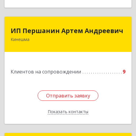
ИП Першанин Артем Андреевич
ИП Першанин Артем Андреевич
Кинешма
Подробнее
Клиентов на сопровождении
9
Отправить заявку
Отправить заявку
Показать контакты
Назад