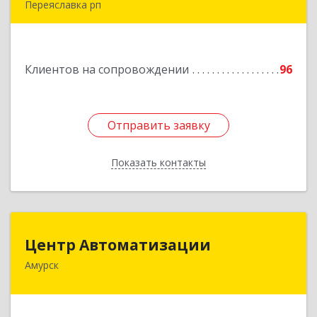
Переяславка рп
682910, Хабаровский край, Имени Лазо р-н,
Переяславка рп, Ленина ул, дом № 30, оф.1
Клиентов на сопровождении
96
Подробнее
Отправить заявку
Отправить заявку
Показать контакты
Назад
Центр Автоматизации
Центр Автоматизации
Амурск
682640, Хабаровский край, Амурск г, Мира пр-
кт, дом № 55, оф.2