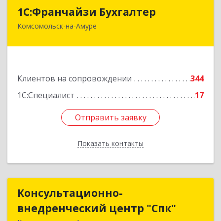
1С:Франчайзи Бухгалтер
1С:Франчайзи Бухгалтер
Комсомольск-на-Амуре
681000, Хабаровский край, Комсомольск-на-
Амуре г, Красногвардейская ул, дом № 14,
оф.202
Подробнее
Клиентов на сопровождении
344
1С:Специалист
17
Отправить заявку
Отправить заявку
Показать контакты
Назад
Консультационно-
Консультационно-
внедренческий центр "Спк"
внедренческий центр "Спк"