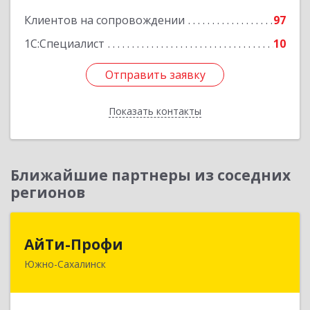
Клиентов на сопровождении
97
1С:Специалист
10
Отправить заявку
Отправить заявку
Показать контакты
Назад
Ближайшие партнеры из соседних
регионов
АйТи-Профи
АйТи-Профи
Южно-Сахалинск
693023, Сахалинская обл, город Южно-
Сахалинск г.о., Южно-Сахалинск г, Емельянова
А.О. ул, дом № 4