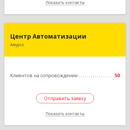
Показать контакты
Назад
Центр Автоматизации
Центр Автоматизации
Амурск
682640, Хабаровский край, Амурск г, Мира пр-
кт, дом № 55, оф.2
Подробнее
Клиентов на сопровождении
50
Отправить заявку
Отправить заявку
Показать контакты
Назад