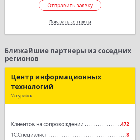
Отправить заявку
Отправить заявку
Показать контакты
Назад
Ближайшие партнеры из соседних
регионов
Центр информационных
Центр информационных
технологий
технологий
Уссурийск
692512, Приморский край, Уссурийск г,
Пушкина ул, дом № 1, пом.2
Клиентов на сопровождении
472
Подробнее
1С:Специалист
8