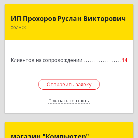
ИП Прохоров Руслан Викторович
ИП Прохоров Руслан Викторович
Холмск
694620, Сахалинская обл, Холмский р-н, Холмск
г, Александра Матросова ул, дом № 6Б, кв.32
Подробнее
Клиентов на сопровождении
14
Отправить заявку
Отправить заявку
Показать контакты
Назад
магазин "Компьютер"
магазин "Компьютер"