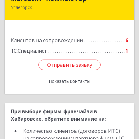
Углегорск
694920, Сахалинская обл, Углегорский р-н,
Углегорск г, Победы ул, дом № 169, оф.4
Подробнее
Клиентов на сопровождении
6
1С:Специалист
1
Отправить заявку
Отправить заявку
Показать контакты
Назад
При выборе фирмы-франчайзи в
Хабаровске, обратите внимание на:
Количество клиентов (договоров ИТС)
на сопровождении у партнера фирмы 1С.