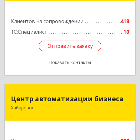
Подробнее
Клиентов на сопровождении
418
1С:Специалист
10
Отправить заявку
Отправить заявку
Показать контакты
Назад
Центр автоматизации бизнеса
Центр автоматизации бизнеса
Хабаровск
680030, Хабаровский край, Хабаровск г, Ленина
ул, дом № 4, оф.802
Подробнее