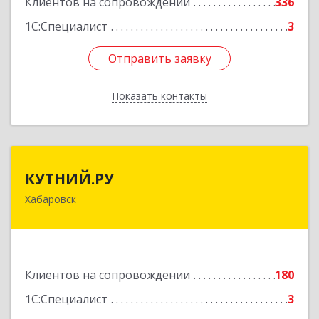
Клиентов на сопровождении
336
1С:Специалист
3
Отправить заявку
Отправить заявку
Показать контакты
Назад
КУТНИЙ.РУ
КУТНИЙ.РУ
Хабаровск
680007, Хабаровский край, Хабаровск г,
Шевчука ул, дом № 42, оф.505
Подробнее
Клиентов на сопровождении
180
1С:Специалист
3