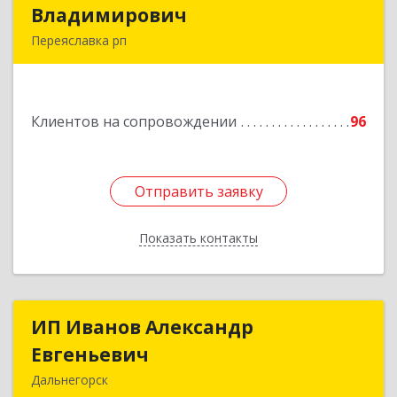
Владимирович
Владимирович
Переяславка рп
682910, Хабаровский край, Имени Лазо р-н,
Переяславка рп, Ленина ул, дом № 30, оф.1
Клиентов на сопровождении
96
Подробнее
Отправить заявку
Отправить заявку
Показать контакты
Назад
ИП Иванов Александр
ИП Иванов Александр
Евгеньевич
Евгеньевич
Дальнегорск