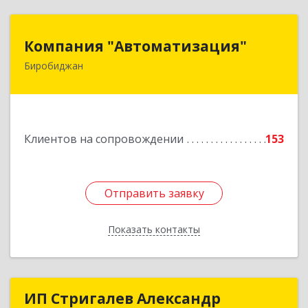
Компания "Автоматизация"
Компания "Автоматизация"
Биробиджан
679016, Еврейская Аобл, Биробиджан г,
Советская ул, дом № 59, кв.3
Подробнее
Клиентов на сопровождении
153
Отправить заявку
Отправить заявку
Показать контакты
Назад
ИП Стригалев Александр
ИП Стригалев Александр