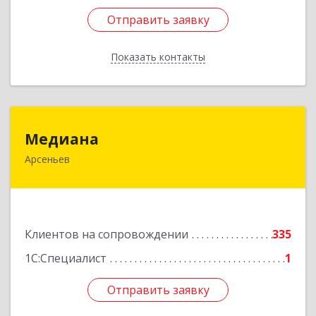
Отправить заявку
Отправить заявку
Показать контакты
Назад
Медиана
Медиана
Арсеньев
692330, Приморский край, Арсеньев г,
Ломоносова ул, дом № 24, кв.1
Подробнее
Клиентов на сопровождении
335
1С:Специалист
1
Отправить заявку
Отправить заявку