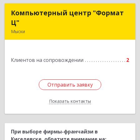
Компьютерный центр "Формат
Компьютерный центр "Формат
Ц"
Ц"
Мыски
652840, Кемеровская обл, Мыски г, Вахрушева
ул, д. 7, кв. 48
Клиентов на сопровождении
2
Подробнее
Отправить заявку
Отправить заявку
Показать контакты
Назад
При выборе фирмы-франчайзи в
Киселевске, обратите внимание на: