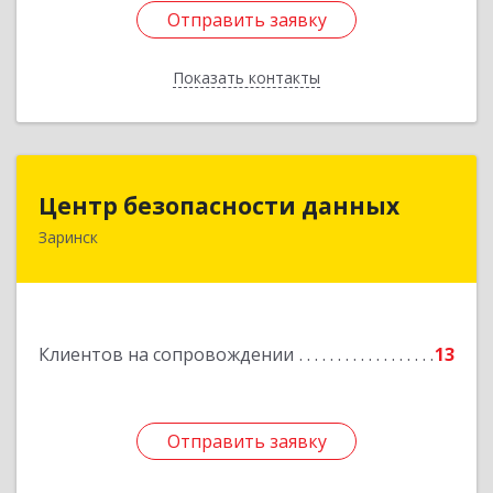
Отправить заявку
Отправить заявку
Показать контакты
Назад
Центр безопасности данных
Центр безопасности данных
Заринск
659100, Алтайский край, Заринск г, Таратынова
ул, дом № 11, кв.9
Подробнее
Клиентов на сопровождении
13
Отправить заявку
Отправить заявку