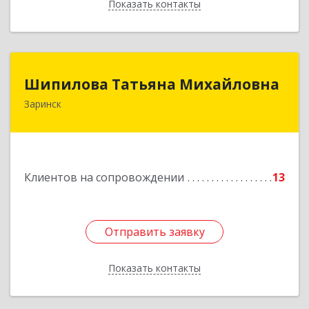
Показать контакты
Назад
Шипилова Татьяна Михайловна
Шипилова Татьяна Михайловна
Заринск
Подробнее
Клиентов на сопровождении
13
Отправить заявку
Отправить заявку
Показать контакты
Назад