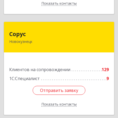
Показать контакты
Назад
Сорус
Сорус
Новокузнецк
654005, Кемеровская область - Кузбасс,
Новокузнецк г, Строителей пр-кт, дом № 38,
кв.11
Подробнее
Клиентов на сопровождении
129
1С:Специалист
9
Отправить заявку
Отправить заявку
Показать контакты
Назад