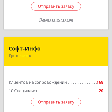
Отправить заявку
Отправить заявку
Показать контакты
Назад
Софт-Инфо
Софт-Инфо
Прокопьевск
653039, Кемеровская область - Кузбасс,
Прокопьевск г, Институтская ул, дом № 9а,
оф.15
Подробнее
Клиентов на сопровождении
168
1С:Специалист
20
Отправить заявку
Отправить заявку