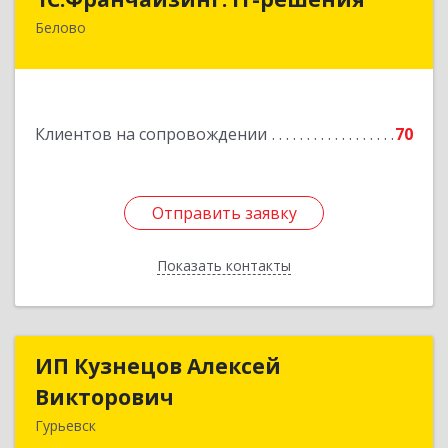
Белово
652600, Кемеровская обл, Белово г,
Железнодорожный пер, дом № 27
Подробнее
Клиентов на сопровождении
70
Отправить заявку
Отправить заявку
Показать контакты
Назад
ИП Кузнецов Алексей
ИП Кузнецов Алексей
Викторович
Викторович
Гурьевск
652780, Кемеровская обл, Гурьевский р-н,