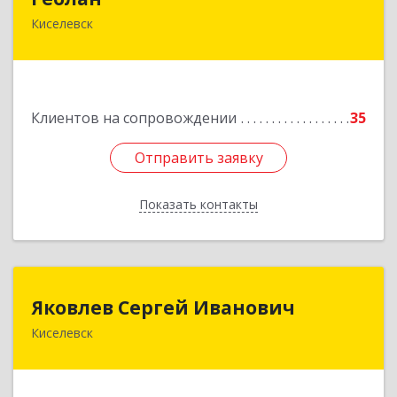
Киселевск
652700, Кемеровская обл, Киселевск г,
Транспортная ул, дом № 54
Подробнее
Клиентов на сопровождении
35
Отправить заявку
Отправить заявку
Показать контакты
Назад
Яковлев Сергей Иванович
Яковлев Сергей Иванович
Киселевск
650002, Кемеровская обл, г.Кемерово, пр-т
Шахтеров, дом № 90, кв.104