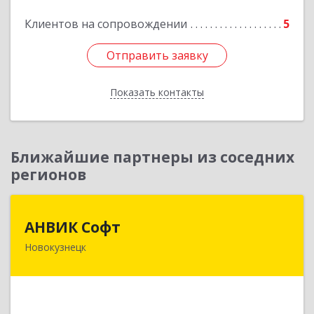
Подробнее
Клиентов на сопровождении
5
Отправить заявку
Отправить заявку
Показать контакты
Назад
Ближайшие партнеры из соседних
регионов
АНВИК Софт
АНВИК Софт
Новокузнецк
654079, Кемеровская область - Кузбасс,
Новокузнецкий г.о, Новокузнецк г,
Куйбышевский р-н, Невского ул, дом № 1, этаж
2