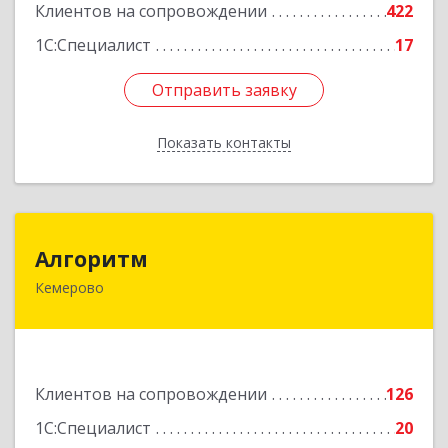
Клиентов на сопровождении
422
Подробнее
1С:Специалист
17
Отправить заявку
Отправить заявку
Показать контакты
Назад
Алгоритм
Алгоритм
Кемерово
650043, Кемеровская обл, Кемерово г,
Мичурина пер, дом № 5, кв.192
Подробнее
Клиентов на сопровождении
126
1С:Специалист
20