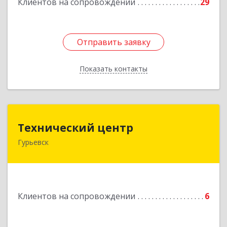
Клиентов на сопровождении
29
Отправить заявку
Отправить заявку
Показать контакты
Назад
Технический центр
Технический центр
Гурьевск
652780, Кемеровская область - Кузбасс,
Гурьевский р-н, Гурьевск г, Кирова ул, дом № 6
Подробнее
Клиентов на сопровождении
6