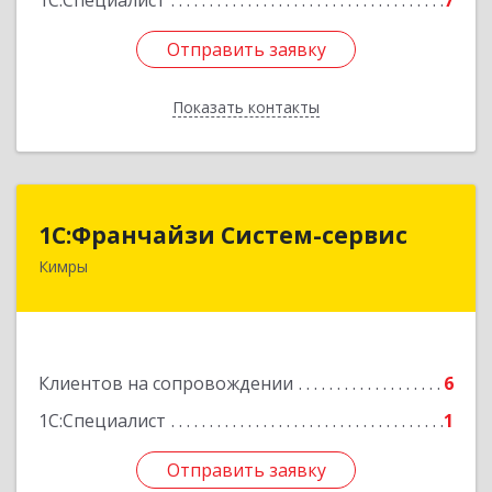
1С:Специалист
7
Отправить заявку
Отправить заявку
Показать контакты
Назад
1С:Франчайзи Систем-сервис
1С:Франчайзи Систем-сервис
Кимры
171506, Тверская обл, Кимры г, Карла
Либкнехта ул, дом № 25
Подробнее
Клиентов на сопровождении
6
1С:Специалист
1
Отправить заявку
Отправить заявку