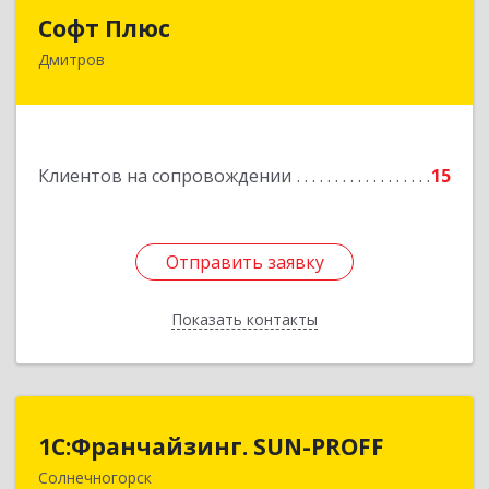
Софт Плюс
Софт Плюс
Дмитров
141851, Московская обл, г.о. Дмитровский,
Игнатово с, объединения Воин тер, дом № 106
Подробнее
Клиентов на сопровождении
15
Отправить заявку
Отправить заявку
Показать контакты
Назад
1С:Франчайзинг. SUN-PROFF
1С:Франчайзинг. SUN-PROFF
Солнечногорск
141503, Московская обл, Солнечногорский р-н,