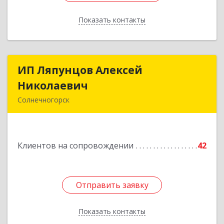
Показать контакты
Назад
ИП Ляпунцов Алексей
ИП Ляпунцов Алексей
Николаевич
Николаевич
Солнечногорск
Подробнее
Клиентов на сопровождении
42
Отправить заявку
Отправить заявку
Показать контакты
Назад