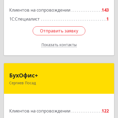
Подробнее
Клиентов на сопровождении
143
1С:Специалист
1
Отправить заявку
Отправить заявку
Показать контакты
Назад
БухОфис+
БухОфис+
Сергиев Посад
141304, Московская обл, Сергиево-Посадский
р-н, Сергиев Посад г, Воробьевская ул, дом №
3, этаж 3, оф.1
Подробнее
Клиентов на сопровождении
122