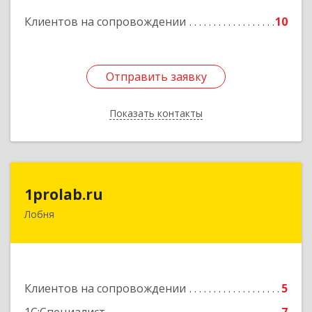
Подробнее
Клиентов на сопровождении
10
Отправить заявку
Отправить заявку
Показать контакты
Назад
1prolab.ru
1prolab.ru
Лобня
141865, Московская обл, Дмитровский р-н,
Некрасовский рп, Школьная ул, дом № 1-65
Подробнее
Клиентов на сопровождении
5