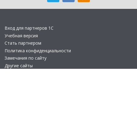
Вход для партнеров 1С
Учебная версия
Стать партнером
Политика конфиденциальности
Замечания по сайту
Другие сайты
Телефон:
+7 (495) 737-92-57
Email:
site_v8@1c.ru
Отдел продаж:
г. Москва
,
улица Селезнёвская, дом 21
© 2026 АО «Группа 1С» (правопреемник «1С»). Все права на сайт