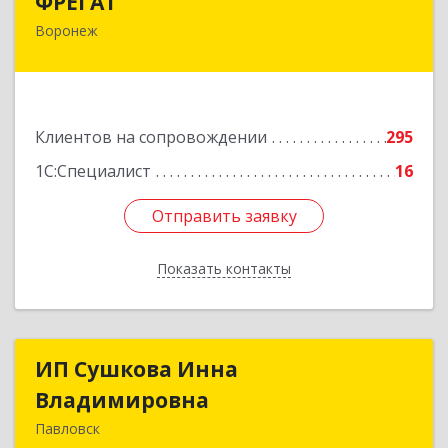
ФРЕГАТ
Воронеж
394006, Воронежская обл, Воронеж г,
Бахметьева ул, дом № 2Б, пом.I, офис 220
Подробнее
Клиентов на сопровождении
295
1С:Специалист
16
Отправить заявку
Отправить заявку
Показать контакты
Назад
ИП Сушкова Инна
ИП Сушкова Инна
Владимировна
Владимировна
Павловск