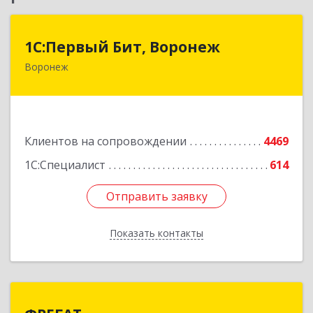
1С:Первый Бит, Воронеж
1С:Первый Бит, Воронеж
Воронеж
394006, Воронежская обл, Воронеж г, 20-летия
Октября ул, дом № 119, оф.711
Подробнее
Клиентов на сопровождении
4469
1С:Специалист
614
Отправить заявку
Отправить заявку
Показать контакты
Назад
ФРЕГАТ