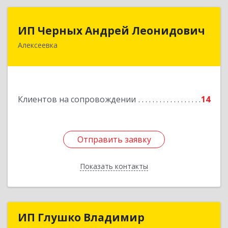
ИП Черных Андрей Леонидович
ИП Черных Андрей Леонидович
Алексеевка
309850, Белгородская обл, Алексеевский р-н,
Алексеевка г, Совхозная ул, дом № 23, кв.2
Подробнее
Клиентов на сопровождении
14
Отправить заявку
Отправить заявку
Показать контакты
Назад
ИП Глушко Владимир
ИП Глушко Владимир