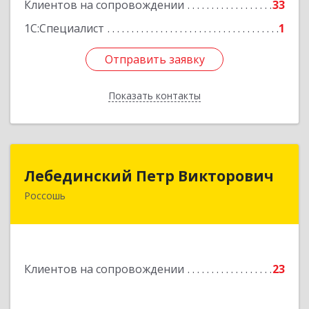
Клиентов на сопровождении
33
1С:Специалист
1
Отправить заявку
Отправить заявку
Показать контакты
Назад
Лебединский Петр Викторович
Лебединский Петр Викторович
Россошь
396650, Воронежская обл., г. Россошь, пер.
Крамского 11
Подробнее
Клиентов на сопровождении
23