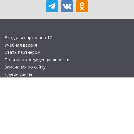
Вход для партнеров 1С
Учебная версия
Стать партнером
Политика конфиденциальности
Замечания по сайту
Другие сайты
Телефон:
+7 (495) 737-92-57
Email:
site_v8@1c.ru
Отдел продаж:
г. Москва
,
улица Селезнёвская, дом 21