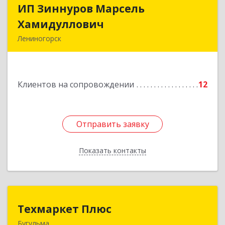
ИП Зиннуров Марсель
ИП Зиннуров Марсель
Хамидуллович
Хамидуллович
Лениногорск
423250, Татарстан Респ, Лениногорский р-н,
Лениногорск г, Халиуллина ул, дом № 79
Клиентов на сопровождении
12
Подробнее
Отправить заявку
Отправить заявку
Показать контакты
Назад
Техмаркет Плюс
Техмаркет Плюс
Бугульма