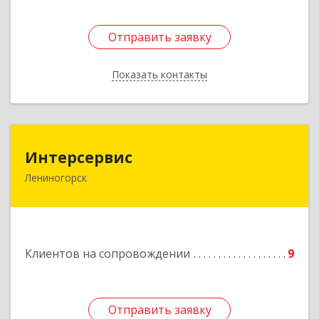
Отправить заявку
Отправить заявку
Показать контакты
Назад
Интерсервис
Интерсервис
Лениногорск
423250, Татарстан Респ, Лениногорск г,
Гагарина ул, дом № 36
Подробнее
Клиентов на сопровождении
9
Отправить заявку
Отправить заявку