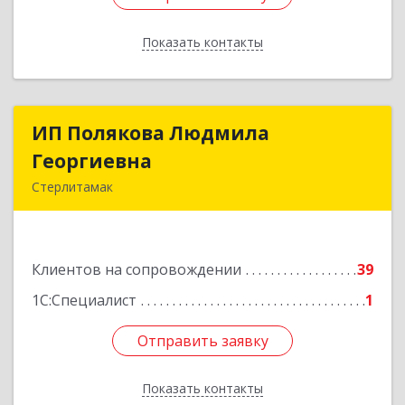
Показать контакты
Назад
ИП Полякова Людмила
ИП Полякова Людмила
Георгиевна
Георгиевна
Стерлитамак
453120, Башкортостан Респ, Стерлитамак г,
Имая Насыри ул, дом № 1, кв.74
Клиентов на сопровождении
39
Подробнее
1С:Специалист
1
Отправить заявку
Отправить заявку
Показать контакты
Назад