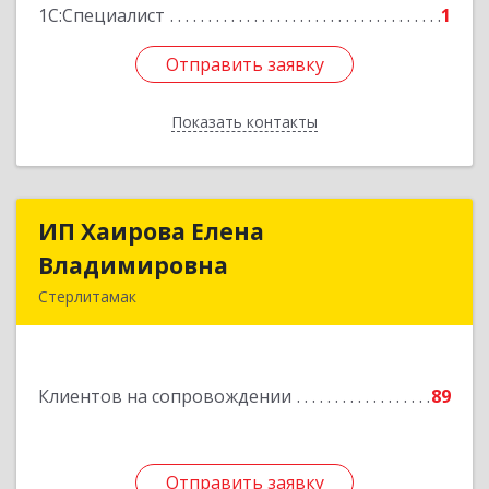
1С:Специалист
1
Отправить заявку
Отправить заявку
Показать контакты
Назад
ИП Хаирова Елена
ИП Хаирова Елена
Владимировна
Владимировна
Стерлитамак
Подробнее
Клиентов на сопровождении
89
Отправить заявку
Отправить заявку