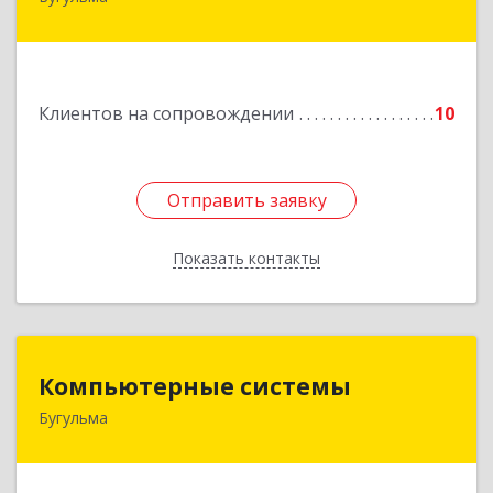
423231, РТ, Бугульма, ул.Белинского, д.13
Подробнее
Клиентов на сопровождении
10
Отправить заявку
Отправить заявку
Показать контакты
Назад
Компьютерные системы
Компьютерные системы
Бугульма
420111, Республика Татарстан, Бугульма,
ул.Лево-Булачная, дом № 24, помещение 17