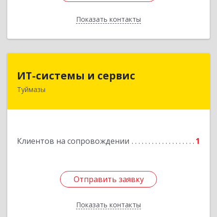
Показать контакты
Назад
ИТ-системы и сервис
ИТ-системы и сервис
Туймазы
452 750, 452750, Башкортостан Респ,
Туймазинский р-н, Туймазы г, Заводская ул,
дом № 11
Подробнее
Клиентов на сопровождении
1
Отправить заявку
Отправить заявку
Показать контакты
Назад