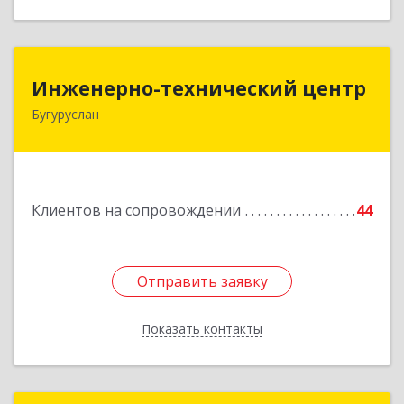
Инженерно-технический центр
Инженерно-технический центр
Бугуруслан
461633, Оренбургская обл, Бугуруслан г,
Больничный пер, дом № 8
Подробнее
Клиентов на сопровождении
44
Отправить заявку
Отправить заявку
Показать контакты
Назад