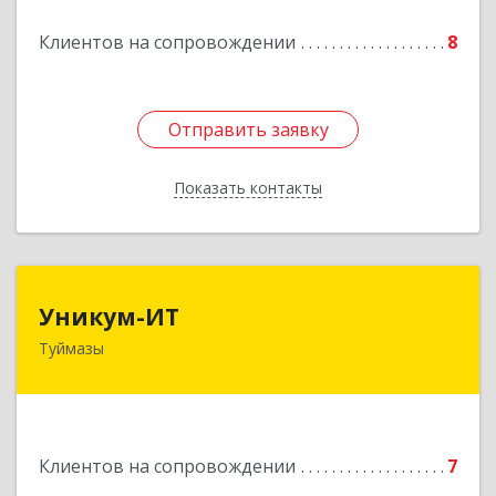
Подробнее
Клиентов на сопровождении
8
Отправить заявку
Отправить заявку
Показать контакты
Назад
Уникум-ИТ
Уникум-ИТ
Туймазы
452757, Башкортостан Респ, Туймазинский р-н,
Туймазы г, Заводской пер, дом № 2, корпус Б
Подробнее
Клиентов на сопровождении
7