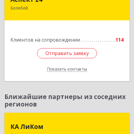
Белебей
452000, Башкортостан Респ, Белебей г, им
В.И.Ленина ул, дом № 23/1
Подробнее
Клиентов на сопровождении
114
Отправить заявку
Отправить заявку
Показать контакты
Назад
Ближайшие партнеры из соседних
регионов
КА ЛиКом
КА ЛиКом