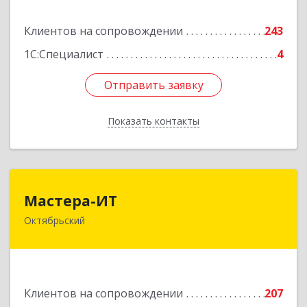
Подробнее
Клиентов на сопровождении
243
1С:Специалист
4
Отправить заявку
Отправить заявку
Показать контакты
Назад
Мастера-ИТ
Мастера-ИТ
Октябрьский
452607, Башкортостан Респ, Октябрьский г,
Комсомольская ул, дом № 20, оф."МИТ"
Подробнее
Клиентов на сопровождении
207