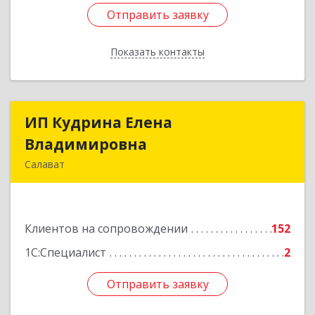
Отправить заявку
Отправить заявку
Показать контакты
Назад
ИП Кудрина Елена
ИП Кудрина Елена
Владимировна
Владимировна
Салават
453265, Башкортостан Респ, Салават г,
Бекетова ул, дом № 10, кв.87
Клиентов на сопровождении
152
Подробнее
1С:Специалист
2
Отправить заявку
Отправить заявку