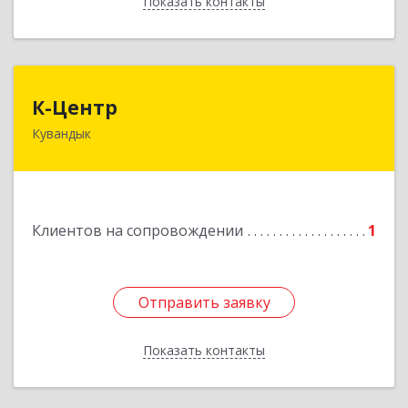
Показать контакты
Назад
К-Центр
К-Центр
Кувандык
462243, Оренбургская обл, Кувандыкский р-н,
Кувандык г, Ленина ул, дом № 20
Подробнее
Клиентов на сопровождении
1
Отправить заявку
Отправить заявку
Показать контакты
Назад