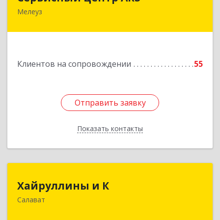
Мелеуз
Подробнее
Клиентов на сопровождении
55
Отправить заявку
Отправить заявку
Показать контакты
Назад
Хайруллины и К
Хайруллины и К
Салават
453251, Башкортостан Респ, Салават г,
Островского ул, дом № 61