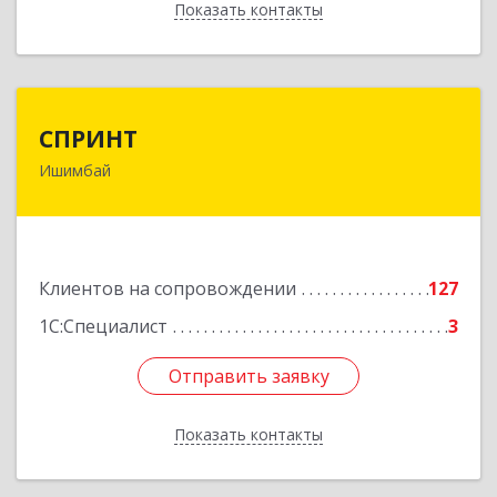
Показать контакты
Назад
СПРИНТ
СПРИНТ
Ишимбай
453201, Башкортостан Респ, Ишимбайский р-н,
Ишимбай г, Якупа Кулмыя ул, дом № 25
Подробнее
Клиентов на сопровождении
127
1С:Специалист
3
Отправить заявку
Отправить заявку
Показать контакты
Назад