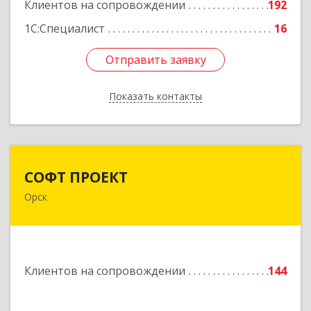
Подробнее
Клиентов на сопровождении
192
1С:Специалист
16
Отправить заявку
Отправить заявку
Показать контакты
Назад
СОФТ ПРОЕКТ
СОФТ ПРОЕКТ
Орск
462430, Оренбургская обл, Орск г,
Добровольского ул, дом № 23, кв.11
Подробнее
Клиентов на сопровождении
144