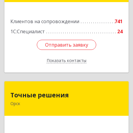
Подробнее
Клиентов на сопровождении
741
1С:Специалист
24
Отправить заявку
Отправить заявку
Показать контакты
Назад
Точные решения
Точные решения
Орск
462403, Оренбургская обл, Орск г,
Краматорская ул, дом № 2Б, пом.3, этаж 1, офис
2