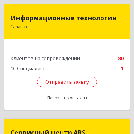
Информационные технологии
Информационные технологии
Салават
453259, Башкортостан Респ, Салават г,
Северная ул, дом № 15, оф.108
Подробнее
Клиентов на сопровождении
80
1С:Специалист
1
Отправить заявку
Отправить заявку
Показать контакты
Назад
Сервисный центр ARS
Сервисный центр ARS