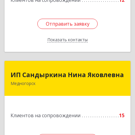
Клиентов на сопровождении
12
Отправить заявку
Отправить заявку
Показать контакты
Назад
ИП Сандыркина Нина Яковлевна
ИП Сандыркина Нина Яковлевна
Медногорск
462270, Оренбургская обл, Медногорск г,
Металлургов ул, дом № 19, кв.22
Подробнее
Клиентов на сопровождении
15