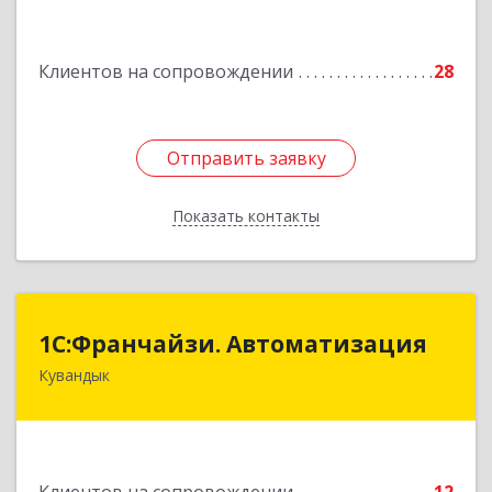
Подробнее
Клиентов на сопровождении
28
Отправить заявку
Отправить заявку
Показать контакты
Назад
1С:Франчайзи. Автоматизация
1С:Франчайзи. Автоматизация
Кувандык
462220, Оренбургская обл, Кувандыкский р-н,
Кувандык г, Советская ул, дом № 10
Подробнее