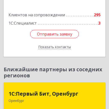
Подробнее
Клиентов на сопровождении
295
1С:Специалист
3
Отправить заявку
Отправить заявку
Показать контакты
Назад
Ближайшие партнеры из соседних
регионов
1С:Первый Бит, Оренбург
1С:Первый Бит, Оренбург
Оренбург
460044, Оренбургская обл, Оренбург, Березка
ул, дом № 2/5, пом.4