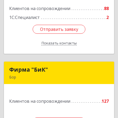
Клиентов на сопровождении
88
Подробнее
1С:Специалист
2
Отправить заявку
Отправить заявку
Показать контакты
Назад
Фирма "БиК"
Фирма "БиК"
Бор
606440, Нижегородская обл, Бор г, Советская
ул, дом № 11
Клиентов на сопровождении
127
Подробнее