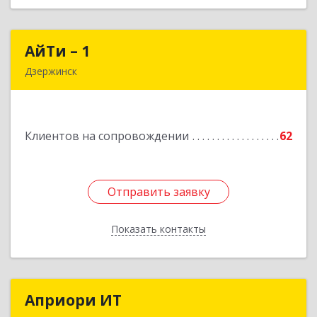
АйТи – 1
АйТи – 1
Дзержинск
606015, Нижегородская обл, Дзержинск г,
Ленина пр-кт, дом № 8, кв.20
Клиентов на сопровождении
62
Подробнее
Отправить заявку
Отправить заявку
Показать контакты
Назад
Априори ИТ
Априори ИТ