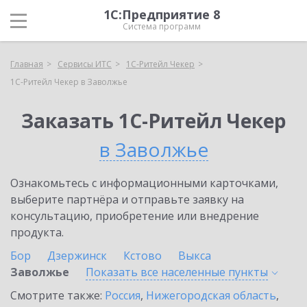
1С:Предприятие 8
Система программ
Главная
Сервисы ИТС
1C-Ритейл Чекер
1C-Ритейл Чекер в Заволжье
Заказать 1C-Ритейл Чекер
в Заволжье
Ознакомьтесь с информационными карточками,
выберите партнёра и отправьте заявку на
консультацию, приобретение или внедрение
продукта.
Бор
Дзержинск
Кстово
Выкса
Заволжье
Показать все населенные
пункты
Смотрите также:
Россия
,
Нижегородская область
,