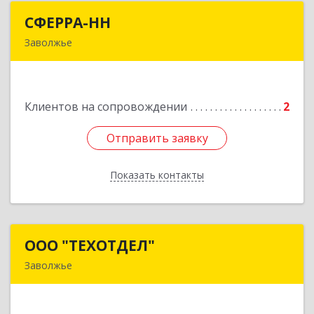
СФЕРРА-НН
СФЕРРА-НН
Заволжье
Подробнее
Клиентов на сопровождении
2
Отправить заявку
Отправить заявку
Показать контакты
Назад
ООО "ТЕХОТДЕЛ"
ООО "ТЕХОТДЕЛ"
Заволжье
Подробнее