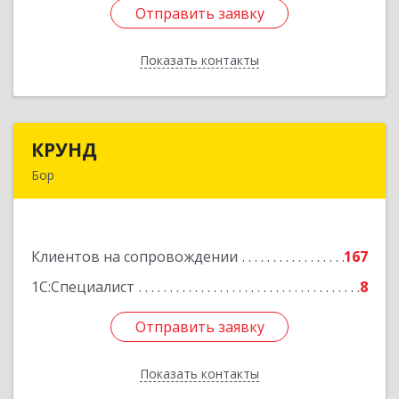
Отправить заявку
Отправить заявку
Показать контакты
Назад
КРУНД
КРУНД
Бор
606440, Нижегородская обл, Бор г,
Профсоюзная ул, дом № 6
Клиентов на сопровождении
167
Подробнее
1С:Специалист
8
Отправить заявку
Отправить заявку
Показать контакты
Назад