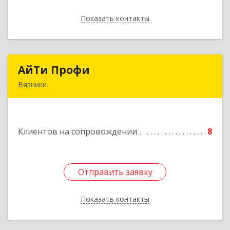
Показать контакты
Назад
АйТи Профи
АйТи Профи
Вязники
Подробнее
Клиентов на сопровождении
8
Отправить заявку
Отправить заявку
Показать контакты
Назад