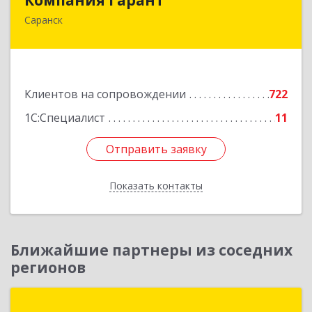
Саранск
430005, Мордовия Респ, Саранск г,
Большевистская ул, дом № 60, этаж 4 оф.7
Подробнее
Клиентов на сопровождении
722
1С:Специалист
11
Отправить заявку
Отправить заявку
Показать контакты
Назад
Ближайшие партнеры из соседних
регионов
1С:Первый Бит, Пенза