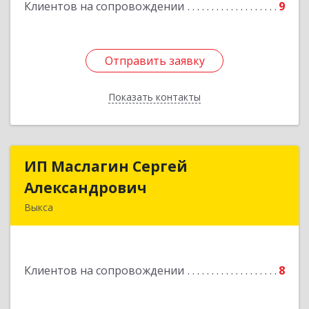
Клиентов на сопровождении
9
Отправить заявку
Отправить заявку
Показать контакты
Назад
ИП Маслагин Сергей
ИП Маслагин Сергей
Александрович
Александрович
Выкса
607060, Нижегородская обл, , Выкса г, Красная
пл., 16/61
Клиентов на сопровождении
8
Подробнее