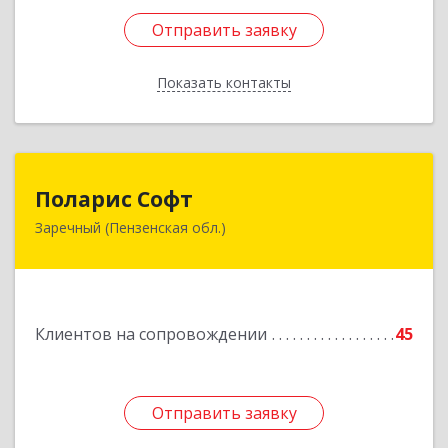
Отправить заявку
Отправить заявку
Показать контакты
Назад
Поларис Софт
Поларис Софт
Заречный (Пензенская обл.)
442960, Пензенская обл, Заречный г,
В.В.Демакова проезд, дом № 5, кв.303
Подробнее
Клиентов на сопровождении
45
Отправить заявку
Отправить заявку