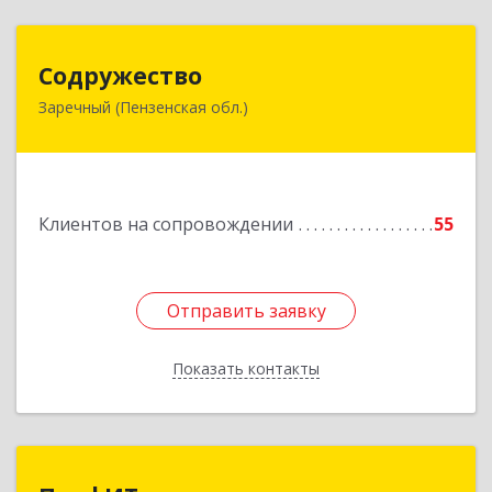
Содружество
Содружество
Заречный (Пензенская обл.)
442962, Пензенская обл, Заречный г,
Промышленная ул, дом № 25
Подробнее
Клиентов на сопровождении
55
Отправить заявку
Отправить заявку
Показать контакты
Назад
ПрофИТ