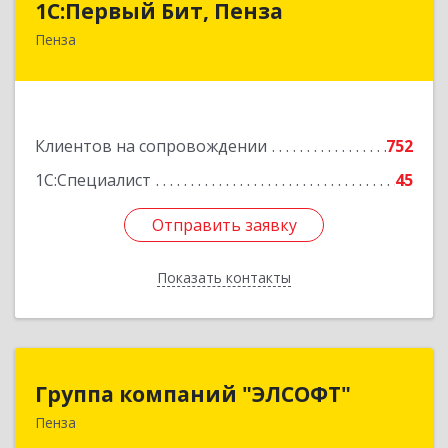
1С:Первый Бит, Пенза
Пенза
440000, Пензенская обл, Пенза г, Московская
ул, дом № 15, пом.1
Подробнее
Клиентов на сопровождении
752
1С:Специалист
45
Отправить заявку
Отправить заявку
Показать контакты
Назад
Группа компаний "ЭЛСОФТ"
Группа компаний "ЭЛСОФТ"
Пенза
440020, Пензенская обл, Пенза г, Суворова ул,