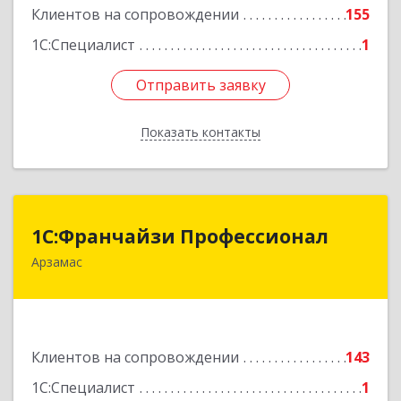
Клиентов на сопровождении
155
1С:Специалист
1
Отправить заявку
Отправить заявку
Показать контакты
Назад
1С:Франчайзи Профессионал
1С:Франчайзи Профессионал
Арзамас
607227, Нижегородская обл, Арзамас г, Кирова
ул, дом № 56, кв.6
Подробнее
Клиентов на сопровождении
143
1С:Специалист
1