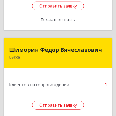
Отправить заявку
Отправить заявку
Показать контакты
Назад
Шиморин Фёдор Вячеславович
Шиморин Фёдор Вячеславович
Выкса
Подробнее
Клиентов на сопровождении
1
Отправить заявку
Отправить заявку