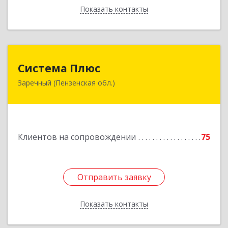
Показать контакты
Назад
Система Плюс
Система Плюс
Заречный (Пензенская обл.)
442960, Пензенская обл, Заречный г,
Комсомольская ул, дом № 1-205
Подробнее
Клиентов на сопровождении
75
Отправить заявку
Отправить заявку
Показать контакты
Назад