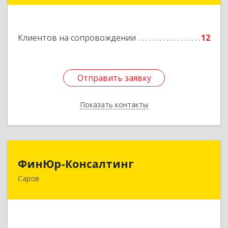
Подробнее
Клиентов на сопровождении
12
Отправить заявку
Отправить заявку
Показать контакты
Назад
ФинЮр-Консалтинг
ФинЮр-Консалтинг
Саров
607190, Нижегородская обл, Саров г,
Куйбышева ул, дом № 11
Подробнее