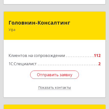
Головнин-Консалтинг
Головнин-Консалтинг
Уфа
450006, Башкортостан Респ, Уфа г, Ленина ул,
дом № 148, оф.204
Подробнее
Клиентов на сопровождении
112
1С:Специалист
2
Отправить заявку
Отправить заявку
Показать контакты
Назад