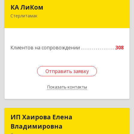
КА ЛиКом
КА ЛиКом
Стерлитамак
453115, Башкортостан Респ, г.о. город
Стерлитамак, Стерлитамак г, Республиканская
ул, дом № 9в
Подробнее
Клиентов на сопровождении
308
Отправить заявку
Отправить заявку
Показать контакты
Назад
ИП Хаирова Елена
ИП Хаирова Елена
Владимировна
Владимировна