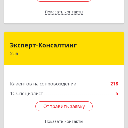
Показать контакты
Назад
Эксперт-Консалтинг
Эксперт-Консалтинг
Уфа
450059, Башкортостан Респ, Уфимский р-н, Уфа
г, Малая Гражданская ул, дом № 35А
Подробнее
Клиентов на сопровождении
218
1С:Специалист
5
Отправить заявку
Отправить заявку
Показать контакты
Назад