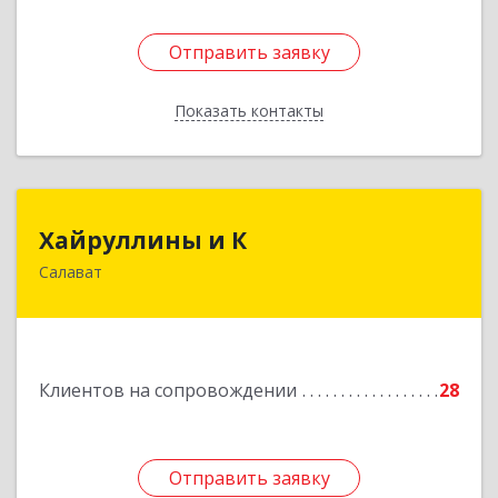
Отправить заявку
Отправить заявку
Показать контакты
Назад
Хайруллины и К
Хайруллины и К
Салават
453251, Башкортостан Респ, Салават г,
Островского ул, дом № 61
Подробнее
Клиентов на сопровождении
28
Отправить заявку
Отправить заявку