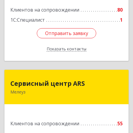
Подробнее
Клиентов на сопровождении
80
1С:Специалист
1
Отправить заявку
Отправить заявку
Показать контакты
Назад
Сервисный центр ARS
Сервисный центр ARS
Мелеуз
Подробнее
Клиентов на сопровождении
55