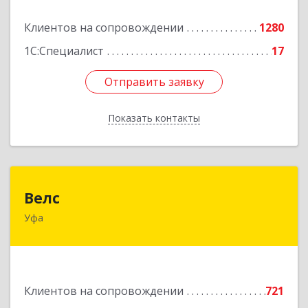
Подробнее
Клиентов на сопровождении
1280
1С:Специалист
17
Отправить заявку
Отправить заявку
Показать контакты
Назад
Велс
Велс
Уфа
450071, Башкортостан Респ, Уфа г, 50 лет СССР
ул, дом № 48/1, этаж 5
Подробнее
Клиентов на сопровождении
721