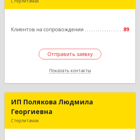
Стерлитамак
Подробнее
Клиентов на сопровождении
89
Отправить заявку
Отправить заявку
Показать контакты
Назад
ИП Полякова Людмила
ИП Полякова Людмила
Георгиевна
Георгиевна
Стерлитамак
453120, Башкортостан Респ, Стерлитамак г,
Имая Насыри ул, дом № 1, кв.74