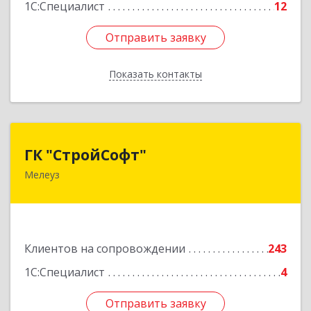
1С:Специалист
12
Отправить заявку
Отправить заявку
Показать контакты
Назад
ГК "СтройСофт"
ГК "СтройСофт"
Мелеуз
453852, Башкортостан Респ, Мелеуз г, Ленина
ул, дом № 160а, кв.4
Подробнее
Клиентов на сопровождении
243
1С:Специалист
4
Отправить заявку
Отправить заявку