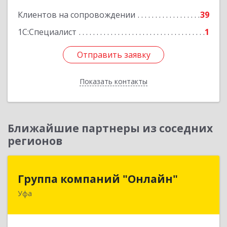
Клиентов на сопровождении
39
Подробнее
1С:Специалист
1
Отправить заявку
Отправить заявку
Показать контакты
Назад
Ближайшие партнеры из соседних
регионов
Группа компаний "Онлайн"
Группа компаний "Онлайн"
Уфа
450006, Башкортостан Респ, г.о. город Уфа, Уфа
г, Цюрупы ул, дом № 130, этаж 1