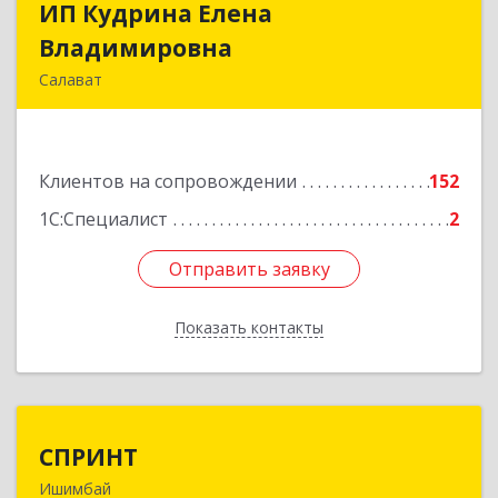
ИП Кудрина Елена
ИП Кудрина Елена
Владимировна
Владимировна
Салават
453265, Башкортостан Респ, Салават г,
Бекетова ул, дом № 10, кв.87
Клиентов на сопровождении
152
Подробнее
1С:Специалист
2
Отправить заявку
Отправить заявку
Показать контакты
Назад
СПРИНТ
СПРИНТ
Ишимбай
453201, Башкортостан Респ, Ишимбайский р-н,