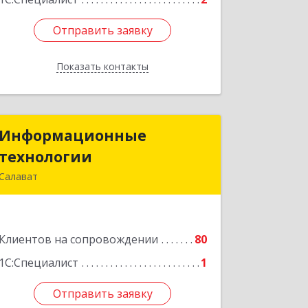
Отправить заявку
Отправить заявку
Показать контакты
Назад
Информационные
Информационные
технологии
технологии
Салават
453259, Башкортостан Респ, Салават
г, Северная ул, дом № 15, оф.108
Клиентов на сопровождении
80
Подробнее
1С:Специалист
1
Отправить заявку
Отправить заявку