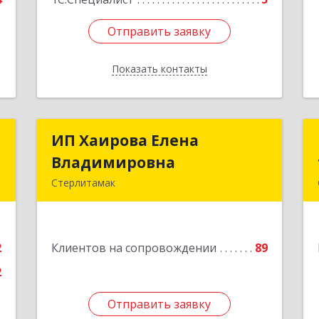
Отправить заявку
Отправить заявку
Показать контакты
Назад
а
ИП Хаирова Елена
ИП Хаирова Елена
а
Владимировна
Владимировна
Стерлитамак
т
Подробнее
7
2
Клиентов на сопровождении
89
е
2
Отправить заявку
Отправить заявку