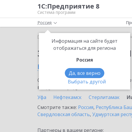
1С:Предприятие 8
Система программ
Россия
Пр
Главная
Сервисы ИТС
1C-Ритейл Чекер
1C-Р
Информация на сайте будет
отображаться для региона
Заказать 1C-Ритейл 
Россия
в Ишимбае
Да, все верно
Ознакомьтесь с информационными карт
Выбрать другой
внедрение продукта.
Уфа
Нефтекамск
Стерлитамак
И
Смотрите также:
Россия
,
Республика Ба
Свердловская область
,
Удмуртская респ
Партнеры в вашем регионе: