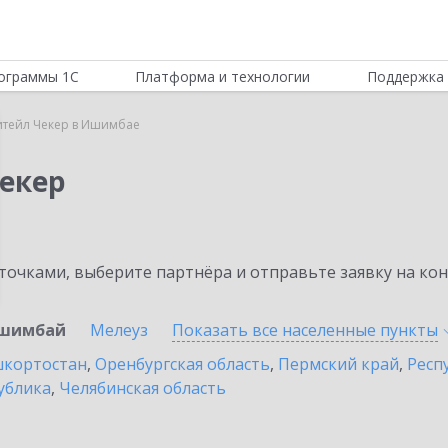
ограммы 1С
Платформа и технологии
Поддержка 
итейл Чекер в Ишимбае
Чекер
очками, выберите партнёра и отправьте заявку на ко
шимбай
Мелеуз
Показать все населенные
пункты
шкортостан
,
Оренбургская область
,
Пермский край
,
Респ
ублика
,
Челябинская область