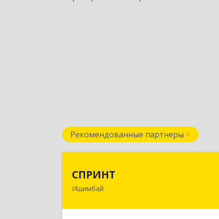
Рекомендованные партнеры
СПРИН
СПРИНТ
Ишимбай
453201, Башкортостан Респ
Ишимбайский р-н, Ишимбай г, Якуп
Кулмыя ул, дом № 2