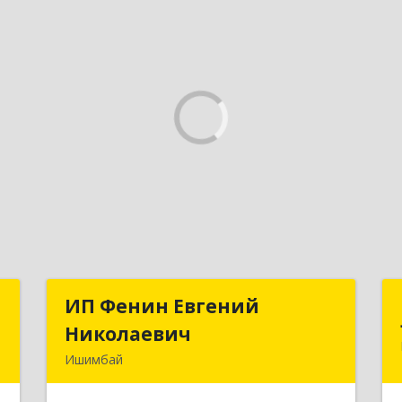
Т
ИП Фенин Евгений
ИП Фенин Евгений
Николаевич
Николаевич
,
Ишимбай
а
453211, Башкортостан Респ,
5
Ишимбайский р-н, Ишимбай г, Мустая