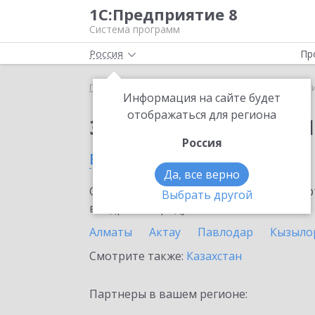
1С:Предприятие 8
Система программ
Россия
Пр
Главная
Сервисы ИТС
1C-Ритейл Чекер
1C-Р
Информация на сайте будет
отображаться для региона
Заказать 1C-Ритейл 
Россия
в Степногорске
Да, все верно
Ознакомьтесь с информационными карт
Выбрать другой
внедрение продукта.
Алматы
Актау
Павлодар
Кызыло
Смотрите также:
Казахстан
Партнеры в вашем регионе: