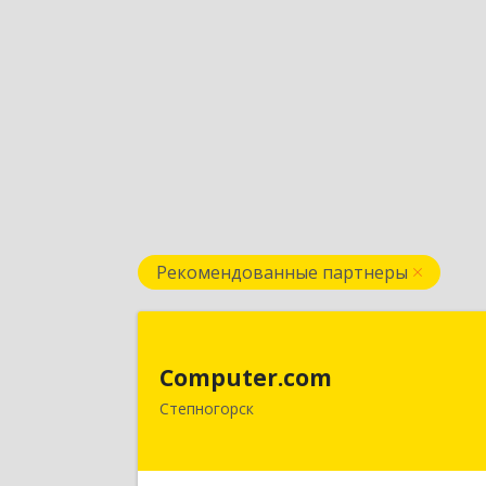
Рекомендованные партнеры
Computer.co
Computer.com
021500, Республика Казахстан
Степногорск
Акмолинская, Степногорск, 3, дом 
4