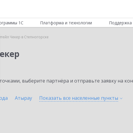
ограммы 1С
Платформа и технологии
Поддержка 
итейл Чекер в Степногорске
Чекер
очками, выберите партнёра и отправьте заявку на ко
рда
Атырау
Показать все населенные
пункты