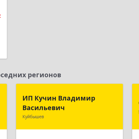
е
2
седних регионов
к
ИП Кучин Владимир
ИП Кучин Владимир
Васильевич
Васильевич
а
8
Куйбышев
632387, Новосибирская обл,
Куйбышев г, Тургенева ул, дом № 4
е