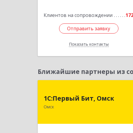
Подробне
Клиентов на сопровождении
17
Отправить заявку
Отправить заявку
Показать контакты
Назад
Ближайшие партнеры из со
1С:Первый Бит, Омс
1С:Первый Бит, Омск
644099, Омская обл, Омск г, Гагарин
Омск
ул, дом № 14, оф.20
Подробне