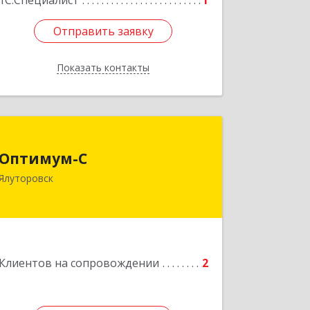
1С:Специалист
1
Отправить заявку
Отправить заявку
Показать контакты
Назад
Оптимум-С
Оптимум-С
Ялуторовск
Подробнее
Клиентов на сопровождении
2