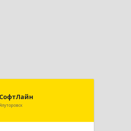
СофтЛайн
СофтЛайн
627010, Тюменская обл, Ялуторовский
Ялуторовск
р-н, Ялуторовск г, Ленина ул, дом №
28
Подробнее