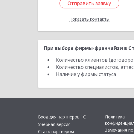
Отправить заявку
Отправить заявку
Показать контакты
Назад
При выборе фирмы-франчайзи в Ст
Количество клиентов (договоро
Количество специалистов, атте
Наличие у фирмы статуса
Вход для партнеров 1С
Политика
конфиденциа
Учебная версия
Замечания по
Стать партнером