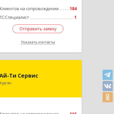
Клиентов на сопровождении
184
1С:Специалист
1
Отправить заявку
Отправить заявку
Показать контакты
Назад
Ай-Ти Сервис
Ай-Ти Сервис
640032, Курганская обл, г.о. Город
Курган
Курган, Курган г, Бажова ул, дом № 49,
оф.304
Подробнее