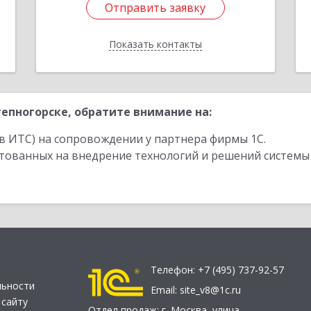
Отправить заявку
Отправить заявку
Показать контакты
Назад
епногорске, обратите внимание на:
в ИТС) на сопровождении у партнера фирмы 1С.
стованных на внедрение технологий и решений системы
Телефон:
+7 (495) 737-92-57
льности
Email:
site_v8@1c.ru
 сайту
Отдел продаж:
г. Москва
,
улица