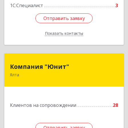
1С:Специалист
3
Отправить заявку
Отправить заявку
Показать контакты
Назад
Компания "Юнит"
Компания "Юнит"
Ялта
298600, Крым Респ, Ялта г, Васильева ул, дом №
16, оф.400
Подробнее
Клиентов на сопровождении
28
Отправить заявку
Отправить заявку