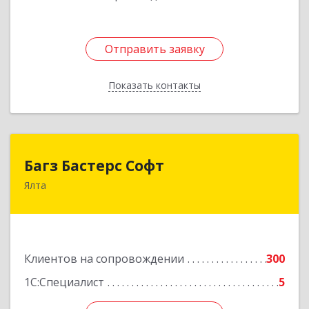
Отправить заявку
Отправить заявку
Показать контакты
Назад
Багз Бастерс Софт
Багз Бастерс Софт
Ялта
298603, Крым Респ, Ялта г, Свердлова ул, дом №
34
Подробнее
Клиентов на сопровождении
300
1С:Специалист
5