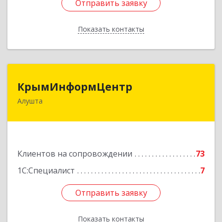
Отправить заявку
Отправить заявку
Показать контакты
Назад
КрымИнформЦентр
КрымИнформЦентр
Алушта
298500, Крым Респ, Алушта г, Горького ул, дом
№ 34А, оф.7
Подробнее
Клиентов на сопровождении
73
1С:Специалист
7
Отправить заявку
Отправить заявку
Показать контакты
Назад