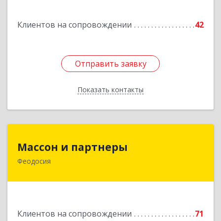
Клиентов на сопровождении
42
Отправить заявку
Отправить заявку
Показать контакты
Назад
Массон и партнеры
Массон и партнеры
Феодосия
298112, Крым Респ, Феодосия г, Крымская ул,
дом № 31
Подробнее
Клиентов на сопровождении
71