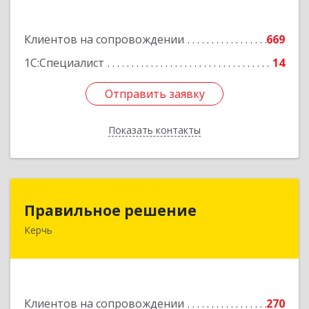
Подробнее
Клиентов на сопровождении
669
1С:Специалист
14
Отправить заявку
Отправить заявку
Показать контакты
Назад
Правильное решение
Правильное решение
Керчь
298330, Крым Респ, Керчь г, Адмиралтейский
проезд, дом № 1
Подробнее
Клиентов на сопровождении
270