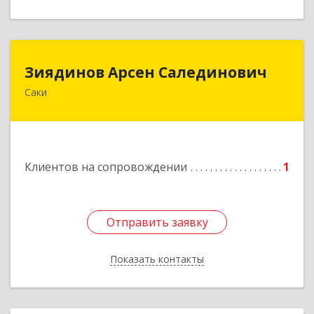
Зиядинов Арсен Салединович
Зиядинов Арсен Салединович
Саки
г.Саки, Интернациональная, 5/2, кв.1
Подробнее
Клиентов на сопровождении
1
Отправить заявку
Отправить заявку
Показать контакты
Назад