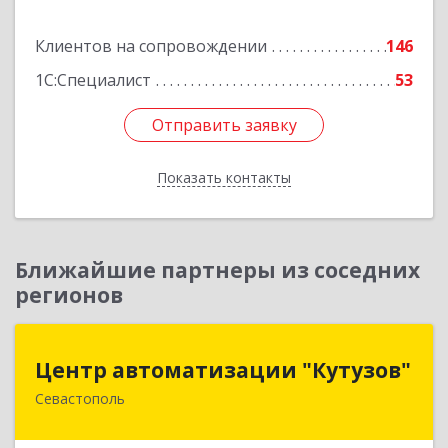
Подробнее
Клиентов на сопровождении
146
1С:Специалист
53
Отправить заявку
Отправить заявку
Показать контакты
Назад
Ближайшие партнеры из соседних
регионов
Центр автоматизации "Кутузов"
Центр автоматизации "Кутузов"
Севастополь
299011, Севастополь г, Генерала Петрова ул,
дом № 20, корпус 1, оф.1