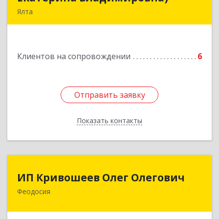
Ялта
98600, г. Ялта, ул. Свердлова, 24
Подробнее
Клиентов на сопровождении
6
Отправить заявку
Отправить заявку
Показать контакты
Назад
ИП Кривошеев Олег Олегович
ИП Кривошеев Олег Олегович
Феодосия
Подробнее