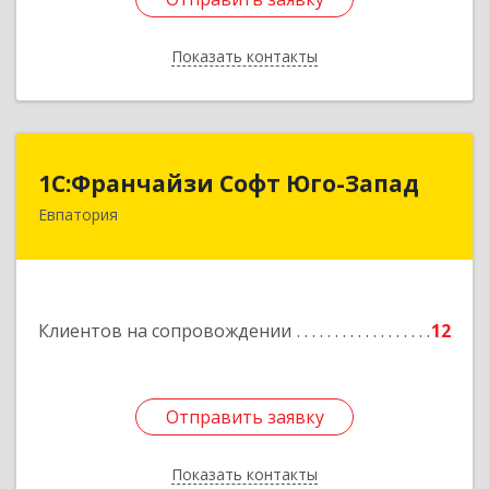
Показать контакты
Назад
1С:Франчайзи Софт Юго-Запад
1С:Франчайзи Софт Юго-Запад
Евпатория
297407, Крым Респ, Евпатория г, Победы пр-кт,
дом № 13, кв.45
Подробнее
Клиентов на сопровождении
12
Отправить заявку
Отправить заявку
Показать контакты
Назад