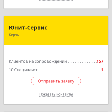
Юнит-Сервис
Юнит-Сервис
Керчь
298300, Крым Респ, Керчь г, Кооперативный
пер, дом № 26
Подробнее
Клиентов на сопровождении
157
1С:Специалист
1
Отправить заявку
Отправить заявку
Показать контакты
Назад