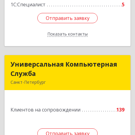
1С:Специалист
5
Отправить заявку
Отправить заявку
Показать контакты
Назад
Универсальная Компьютерная
Универсальная Компьютерная
Служба
Служба
Санкт-Петербург
192007, Санкт-Петербург г, Тамбовская ул, дом
№ 12, корпус В, кв.31
Клиентов на сопровождении
139
Подробнее
Отправить заявку
Отправить заявку