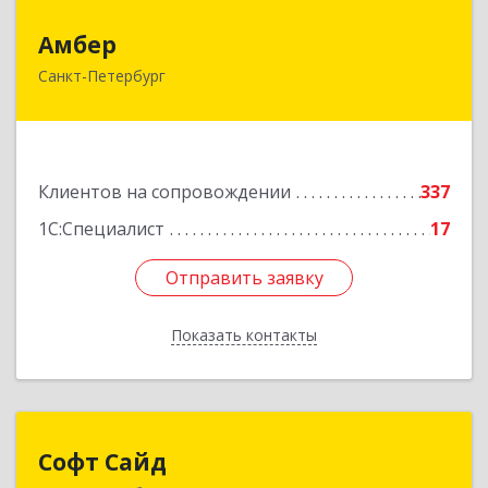
Амбер
Амбер
Санкт-Петербург
191119, Санкт-Петербург г, Правды ул, дом №
16
Подробнее
Клиентов на сопровождении
337
1С:Специалист
17
Отправить заявку
Отправить заявку
Показать контакты
Назад
Софт Сайд
Софт Сайд