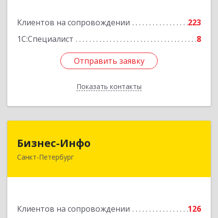
Подробнее
Клиентов на сопровождении
223
1С:Специалист
8
Отправить заявку
Отправить заявку
Показать контакты
Назад
Бизнес-Инфо
Бизнес-Инфо
Санкт-Петербург
191119, Санкт-Петербург г, Константина
Заслонова ул, дом № 7, литера А, пом.17-Н,
часть 3,4,5
Подробнее
Клиентов на сопровождении
126