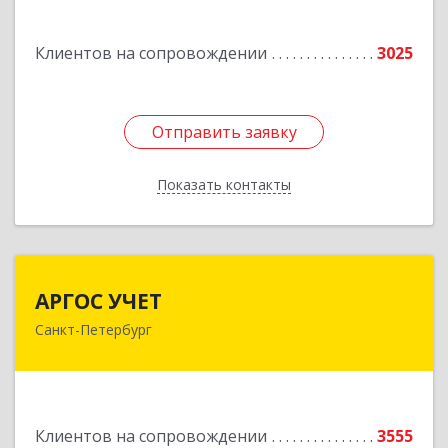
Подробнее
Клиентов на сопровождении
3025
Отправить заявку
Отправить заявку
Показать контакты
Назад
АРГОС УЧЕТ
АРГОС УЧЕТ
Санкт-Петербург
196191, Санкт-Петербург г, Конституции пл,
дом № 7, оф.416
Подробнее
Клиентов на сопровождении
3555