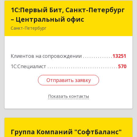
1С:Первый Бит, Санкт-Петербург
1С:Первый Бит, Санкт-Петербург
– Центральный офис
– Центральный офис
Санкт-Петербург
г.Санкт-Петербург, Невский проспект, 10
Подробнее
Клиентов на сопровождении
13251
1С:Специалист
570
Отправить заявку
Отправить заявку
Показать контакты
Назад
Группа Компаний "СофтБаланс"
Группа Компаний "СофтБаланс"