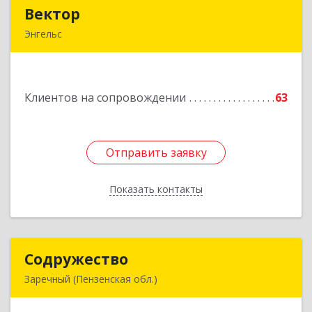
Вектор
Вектор
Энгельс
413107, Саратовская обл, Энгельс г, Трудовая
ул, дом № 12/1, квартира №216
Клиентов на сопровождении
63
Подробнее
Отправить заявку
Отправить заявку
Показать контакты
Назад
Содружество
Содружество
Заречный (Пензенская обл.)
442962, Пензенская обл, Заречный г,
Промышленная ул, дом № 25