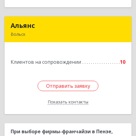
Альянс
Альянс
Вольск
412900, Саратовская обл, Вольск г, Клочкова ул,
дом № 83а
Клиентов на сопровождении
10
Подробнее
Отправить заявку
Отправить заявку
Показать контакты
Назад
При выборе фирмы-франчайзи в Пензе,