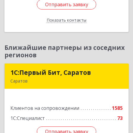
Отправить заявку
Отправить заявку
Показать контакты
Назад
Ближайшие партнеры из соседних
регионов
1С:Первый Бит, Саратов
1С:Первый Бит, Саратов
Саратов
410005, Саратовская обл, Саратов г,
Астраханская ул, дом № 87, корпус 50
Клиентов на сопровождении
1585
Подробнее
1С:Специалист
73
Отправить заявку
Отправить заявку