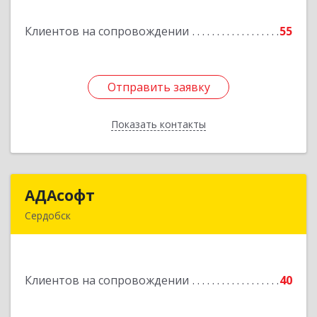
Клиентов на сопровождении
55
Подробнее
Отправить заявку
Отправить заявку
Показать контакты
Назад
АДАсофт
АДАсофт
Сердобск
442894, Пензенская обл, Сердобск г,
Чайковского ул, дом № 96А, кв.6
Клиентов на сопровождении
40
Подробнее