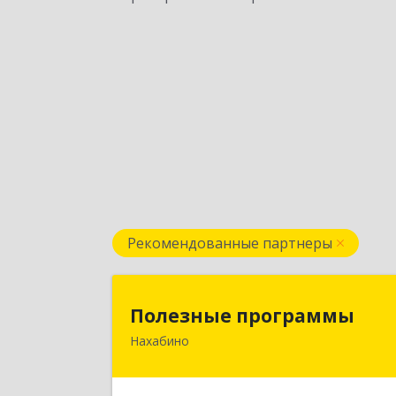
Рекомендованные партнеры
Полезные программ
Полезные программы
Нахабино
143432, Московская обл
Красногорский р-н, Нахабино рп
Панфилова ул, дом № 9А, кв.