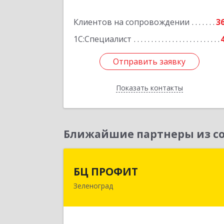
Подробне
Клиентов на сопровождении
3
1С:Специалист
Отправить заявку
Отправить заявку
Показать контакты
Назад
Ближайшие партнеры из со
БЦ ПРОФИ
БЦ ПРОФИТ
Зеленоград
124482, Москва г, Зеленоград г
корпус 340, этаж 1, пом.Х, ком.1-