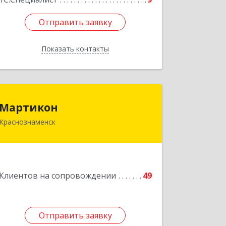
Отправить заявку
Отправить заявку
Показать контакты
Назад
Мартикон
Мартикон
Краснознаменск
143090, Московская обл,
Краснознаменск г, Краснознаменная
ул, дом № 27, пом.36
Подробнее
Клиентов на сопровождении
49
Отправить заявку
Отправить заявку