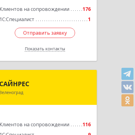
корпус В, кв.68
Клиентов на сопровождении
176
Подробнее
1С:Специалист
1
Отправить заявку
Отправить заявку
Показать контакты
Назад
САЙНРЕС
САЙНРЕС
Зеленоград
124365, Москва г, Зеленоград г,
корпус 2307А, кв.37
Подробнее
Клиентов на сопровождении
116
1С:Специалист
9