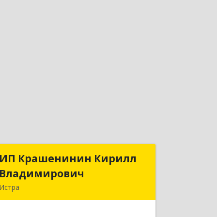
ИП Крашенинин Кирилл
ИП Крашенинин Кирилл
Владимирович
Владимирович
Истра
143500, Московская обл, Истра г, 9
Гвардейской Дивизии ул, дом № 62,