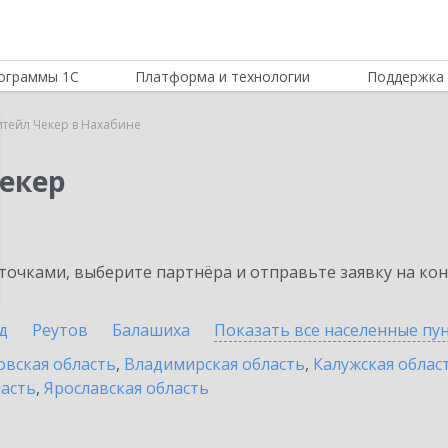
ограммы 1С
Платформа и технологии
Поддержка 
итейл Чекер в Нахабине
Чекер
очками, выберите партнёра и отправьте заявку на ко
д
Реутов
Балашиха
Показать все населенные
пу
овская область
,
Владимирская область
,
Калужская облас
ласть
,
Ярославская область