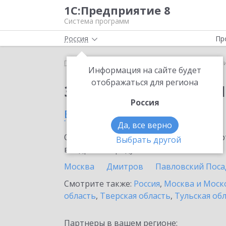
1С:Предприятие 8
Система программ
Россия
Пр
Главная
Сервисы ИТС
1C-Ритейл Чекер
1C-Р
Информация на сайте будет
отображаться для региона
Заказать 1C-Ритейл 
Россия
в Нахабине
Да, все верно
Ознакомьтесь с информационными карт
Выбрать другой
внедрение продукта.
Москва
Дмитров
Павловский Поса
Смотрите также:
Россия
,
Москва и Моск
область
,
Тверская область
,
Тульская об
Партнеры в вашем регионе: