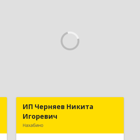
ы
ИП Черняев Никита
ИП Черняев Никита
Игоревич
Игоревич
,
Нахабино
,
143430, Московская обл,
6
Красногорский р-н, Нахабино рп,