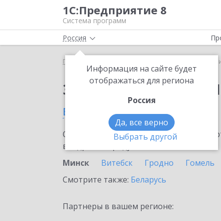
1С:Предприятие 8
Система программ
Россия
Пр
Главная
Сервисы ИТС
1C-Ритейл Чекер
1C-Р
Информация на сайте будет
отображаться для региона
Заказать 1C-Ритейл 
Россия
в Минске
Да, все верно
Ознакомьтесь с информационными карт
Выбрать другой
внедрение продукта.
Минск
Витебск
Гродно
Гомель
Смотрите также:
Беларусь
Партнеры в вашем регионе: