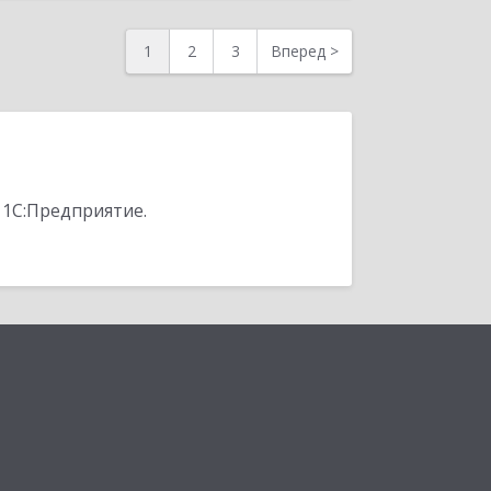
1
2
3
Вперед
>
 1С:Предприятие.