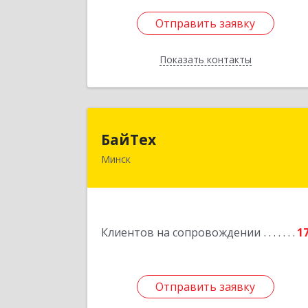
Отправить заявку
Отправить заявку
Показать контакты
Назад
БайТе
БайТех
Минск
220014, г. Минск, Республик
Беларусь, ул. Минина, 23
Подробне
Клиентов на сопровождении
1
Отправить заявку
Отправить заявку