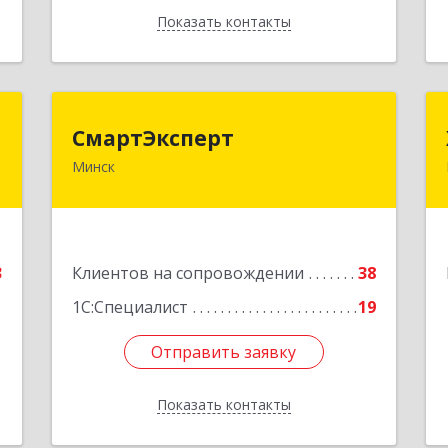
Показать контакты
Назад
п
СмартЭксперт
СмартЭксперт
Минск
.
220125, Республика Беларусь, г.
.
Минск, ул. Шафарнянская, д.11, пом.
4
85
е
Подробнее
3
Клиентов на сопровождении
38
1С:Специалист
19
Отправить заявку
Отправить заявку
Показать контакты
Назад