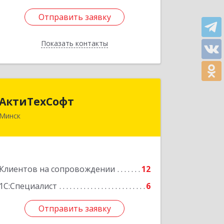
Отправить заявку
Отправить заявку
Показать контакты
Назад
АктиТехСофт
АктиТехСофт
Минск
Республика Беларусь, г. Минск, ул.
Германовская, 17-61
Подробнее
Клиентов на сопровождении
12
1С:Специалист
6
Отправить заявку
Отправить заявку