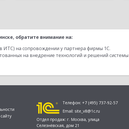
нске, обратите внимание на:
в ИТС) на сопровождении у партнера фирмы 1С.
стованных на внедрение технологий и решений системы
Телефон:
+7 (495) 737-92-57
льности
Email:
site_v8@1c.ru
 сайту
Отдел продаж:
г. Москва
,
улица
Селезнёвская, дом 21