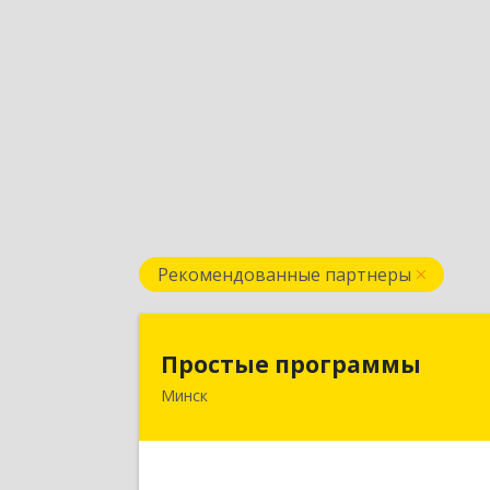
Рекомендованные партнеры
Простые программ
Простые программы
Минск
220116, пр-т Дзержинского, д. 104
пом.54а, каб.54-5, г. Минск
Республика Беларус