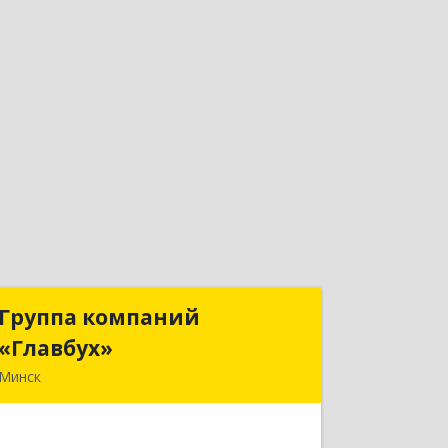
Группа компаний
Группа компаний
«Главбух»
«Главбух»
Минск
220073, г.Минск, ул.Скрыганова, д.6
Подробнее