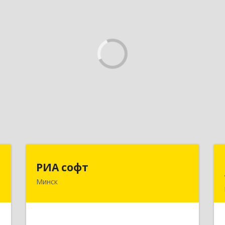
ы
РИА софт
РИА софт
Минск
,
220040, г.Минск, ул.М.Богдановича,
,
д.155, офис 1112
ь
Подробнее