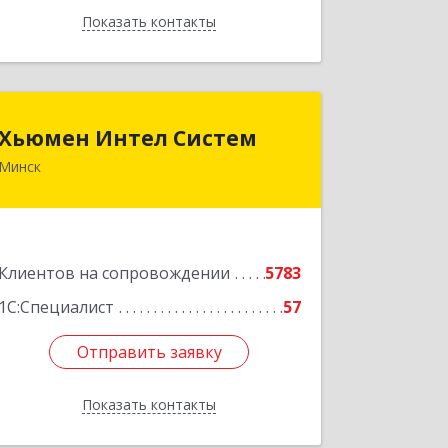
Показать контакты
Назад
Хьюмен Интел Систем
Хьюмен Интел Систем
Минск
220083, г. Минск, пр. Дзержинского,
104А оф. 805
Подробнее
Клиентов на сопровождении
5783
1С:Специалист
57
Отправить заявку
Отправить заявку
Показать контакты
Назад