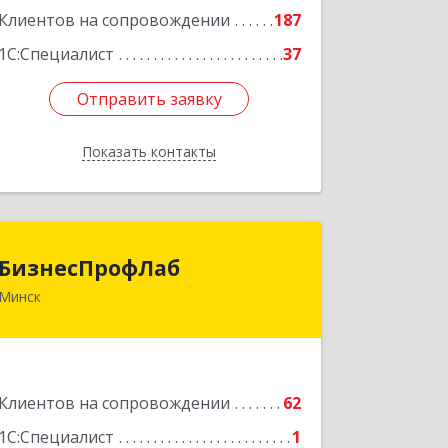
Клиентов на сопровождении
187
1С:Специалист
37
Отправить заявку
Отправить заявку
Показать контакты
Назад
БизнесПрофЛаб
БизнесПрофЛаб
Минск
ул. Соломенная, д. 23, к. 18, 220088,
Минск, Республика Беларусь
Подробнее
Клиентов на сопровождении
62
1С:Специалист
1