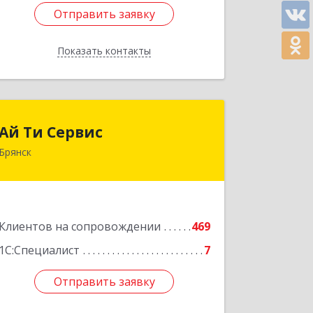
Отправить заявку
Отправить заявку
Показать контакты
Назад
Ай Ти Сервис
Ай Ти Сервис
Брянск
241035, Брянская обл, Брянск г,
Брянской Пролетарской Дивизии ул,
дом № 9
Подробнее
Клиентов на сопровождении
469
1С:Специалист
7
Отправить заявку
Отправить заявку