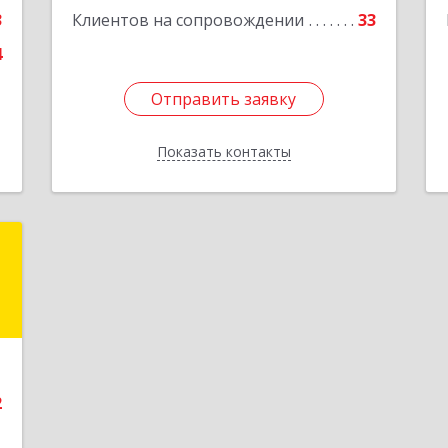
е
Подробнее
3
Клиентов на сопровождении
33
4
Отправить заявку
Отправить заявку
Показать контакты
Назад
с
,
А
е
2