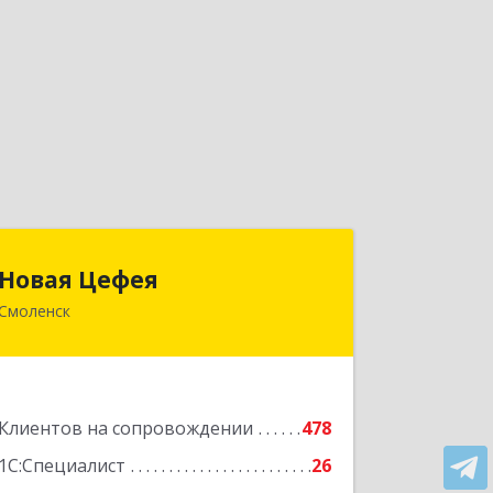
Новая Цефея
Новая Цефея
Смоленск
214018, Смоленская обл, Смоленск г,
Раевского ул, дом № 10
Подробнее
Клиентов на сопровождении
478
1С:Специалист
26