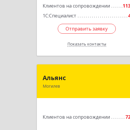
Подробне
Клиентов на сопровождении
11
1С:Специалист
Отправить заявку
Отправить заявку
Показать контакты
Назад
Альян
Альянс
Могилев
Беларусь, 212030, г.Могилев
ул.Ленинская, 7
Подробне
Клиентов на сопровождении
7