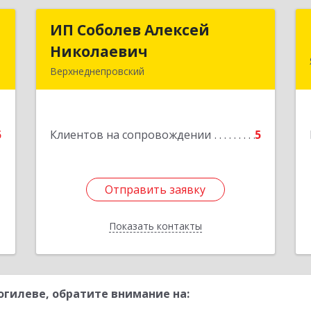
а
ИП Соболев Алексей
ИП Соболев Алексей
а
Николаевич
Николаевич
Верхнеднепровский
,
Подробнее
1
5
Клиентов на сопровождении
5
е
Отправить заявку
Отправить заявку
Показать контакты
Назад
гилеве, обратите внимание на: