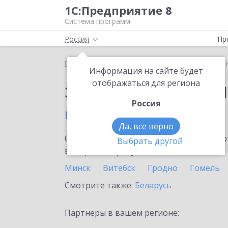
1С:Предприятие 8
Система программ
Россия
Пр
Главная
Сервисы ИТС
1C-Ритейл Чекер
1C-Р
Информация на сайте будет
отображаться для региона
Заказать 1C-Ритейл 
Россия
в Могилеве
Да, все верно
Ознакомьтесь с информационными карт
Выбрать другой
внедрение продукта.
Минск
Витебск
Гродно
Гомель
Смотрите также:
Беларусь
Партнеры в вашем регионе: