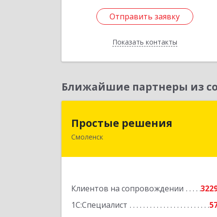
Отправить заявку
Отправить заявку
Показать контакты
Назад
Ближайшие партнеры из со
Простые решени
Простые решения
Смоленск
214015, Смоленская обл, Смоленск г
Большая Краснофлотская ул, дом 
1
Подробне
Клиентов на сопровождении
322
1С:Специалист
5