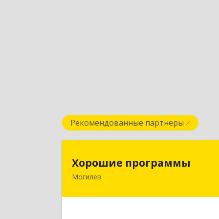
Рекомендованные партнеры
Хорошие программ
Хорошие программы
Могилев
Республика Беларусь, 212030, г
Могилев, ул. Дзержинского, дом № 19
оф.8