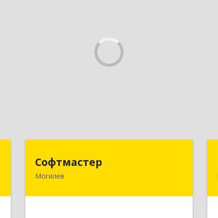
ы
Софтмастер
Софтмастер
Могилев
.
212017, Республика Беларусь,
,
г.Могилев, ул. Народного Ополчения,
4
16а-40