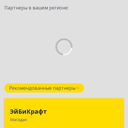
Партнеры в вашем регионе:
Рекомендованные партнеры
ЭйБиКрафт
ЭйБиКрафт
Магадан
685000, Магаданская обл, Магадан г, Полярная
ул, дом № 21А