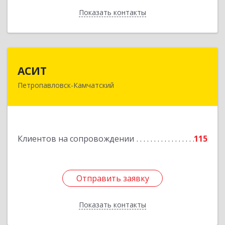
Показать контакты
Назад
АСИТ
АСИТ
Петропавловск-Камчатский
683031, Камчатский край, Петропавловск-
Камчатский г, Топоркова ул, дом № 9/8, офис
"С"
Подробнее
Клиентов на сопровождении
115
Отправить заявку
Отправить заявку
Показать контакты
Назад