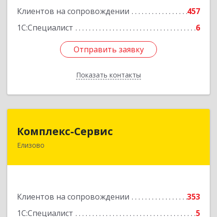
Подробнее
Клиентов на сопровождении
457
1С:Специалист
6
Отправить заявку
Отправить заявку
Показать контакты
Назад
Комплекс-Сервис
Комплекс-Сервис
Елизово
684000, Камчатский край, Елизовский р-н,
Елизово г, Мурманская ул, дом № 4, пом.1
Подробнее
Клиентов на сопровождении
353
1С:Специалист
5