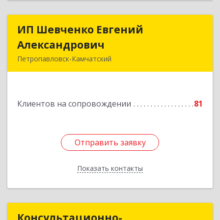
ИП Шевченко Евгений
ИП Шевченко Евгений
Александрович
Александрович
Петропавловск-Камчатский
683010, Камчатский край, Петропавловск-
Камчатский г, Капитана Драбкина ул, дом № 14,
кв.3
Клиентов на сопровождении
81
Подробнее
Отправить заявку
Отправить заявку
Показать контакты
Назад
Консультационно-
Консультационно-