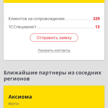
Подробнее
Клиентов на сопровождении
329
1С:Специалист
13
Отправить заявку
Отправить заявку
Показать контакты
Назад
Ближайшие партнеры из соседних
регионов
Аксиома
Аксиома
Якутск
677000, Саха /Якутия/ Респ, Якутск г, Чиряева