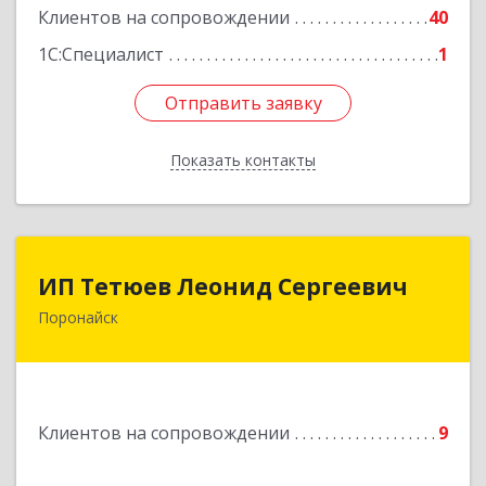
Клиентов на сопровождении
40
1С:Специалист
1
Отправить заявку
Отправить заявку
Показать контакты
Назад
ИП Тетюев Леонид Сергеевич
ИП Тетюев Леонид Сергеевич
Поронайск
694242, Сахалинская обл, Поронайск г, Фрунзе
ул, дом № 14, кв.51
Подробнее
Клиентов на сопровождении
9