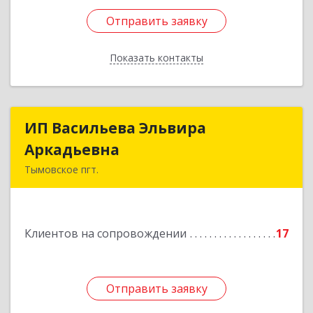
Отправить заявку
Отправить заявку
Показать контакты
Назад
ИП Васильева Эльвира
ИП Васильева Эльвира
Аркадьевна
Аркадьевна
Тымовское пгт.
694400, Сахалинская обл, Тымовский р-н,
Тымовское пгт, Красноармейская ул, дом № 34,
кв.9
Клиентов на сопровождении
17
Подробнее
Отправить заявку
Отправить заявку