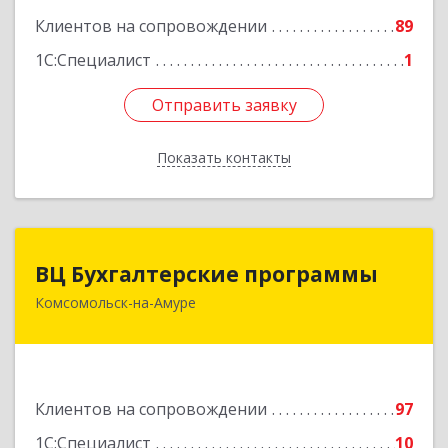
Клиентов на сопровождении
89
Подробнее
1С:Специалист
1
Отправить заявку
Отправить заявку
Показать контакты
Назад
ВЦ Бухгалтерские программы
ВЦ Бухгалтерские программы
Комсомольск-на-Амуре
681000, Хабаровский край, Комсомольск-на-
Амуре г, Сидоренко ул, дом № 1А
Подробнее
Клиентов на сопровождении
97
1С:Специалист
10