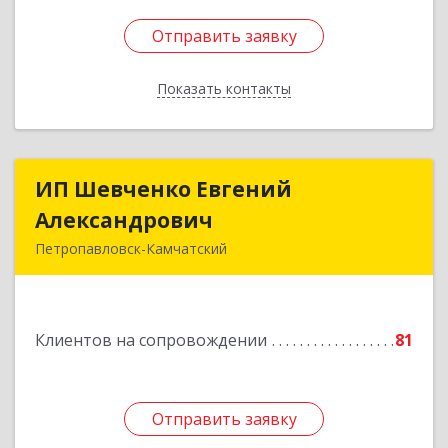
Отправить заявку
Отправить заявку
Показать контакты
Назад
ИП Шевченко Евгений
ИП Шевченко Евгений
Александрович
Александрович
Петропавловск-Камчатский
683010, Камчатский край, Петропавловск-
Камчатский г, Капитана Драбкина ул, дом № 14,
кв.3
Клиентов на сопровождении
81
Подробнее
Отправить заявку
Отправить заявку