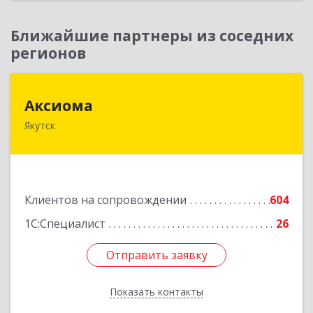
Ближайшие партнеры из соседних
регионов
Аксиома
Аксиома
Якутск
677000, Саха /Якутия/ Респ, Якутск г, Чиряева
ул, дом № 1, кв.19
Подробнее
Клиентов на сопровождении
604
1С:Специалист
26
Отправить заявку
Отправить заявку
Показать контакты
Назад