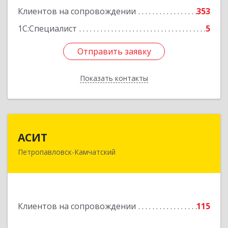
Клиентов на сопровождении
353
1С:Специалист
5
Отправить заявку
Отправить заявку
Показать контакты
Назад
АСИТ
АСИТ
Петропавловск-Камчатский
683031, Камчатский край, Петропавловск-
Камчатский г, Топоркова ул, дом № 9/8, офис
"С"
Подробнее
Клиентов на сопровождении
115