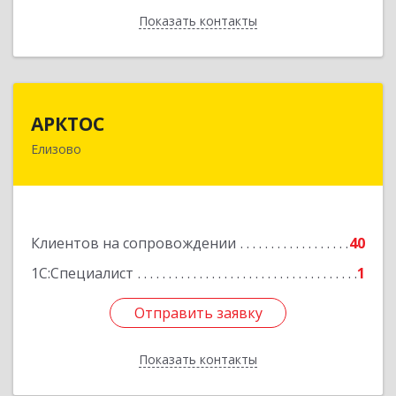
Показать контакты
Назад
АРКТОС
АРКТОС
Елизово
684036, Камчатский край, Елизовский р-н,
Вулканный рп, Центральная ул, дом № 23, кв.1
Подробнее
Клиентов на сопровождении
40
1С:Специалист
1
Отправить заявку
Отправить заявку
Показать контакты
Назад