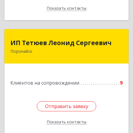
Показать контакты
Назад
ИП Тетюев Леонид Сергеевич
ИП Тетюев Леонид Сергеевич
Поронайск
694242, Сахалинская обл, Поронайск г, Фрунзе
ул, дом № 14, кв.51
Подробнее
Клиентов на сопровождении
9
Отправить заявку
Отправить заявку
Показать контакты
Назад