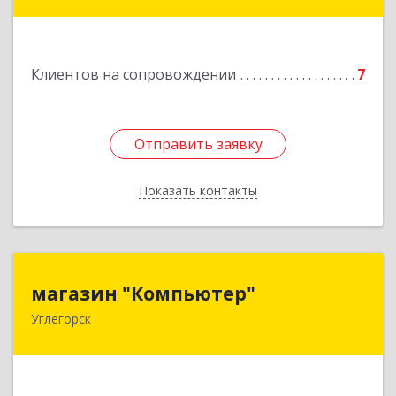
Подробнее
Клиентов на сопровождении
7
Отправить заявку
Отправить заявку
Показать контакты
Назад
магазин "Компьютер"
магазин "Компьютер"
Углегорск
694920, Сахалинская обл, Углегорский р-н,
Углегорск г, Победы ул, дом № 169, оф.4
Подробнее