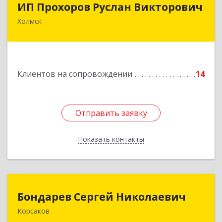
ИП Прохоров Руслан Викторович
Холмск
694620, Сахалинская обл, Холмский р-н, Холмск
г, Александра Матросова ул, дом № 6Б, кв.32
Подробнее
Клиентов на сопровождении
14
Отправить заявку
Отправить заявку
Показать контакты
Назад
Бондарев Сергей Николаевич
Бондарев Сергей Николаевич
Корсаков