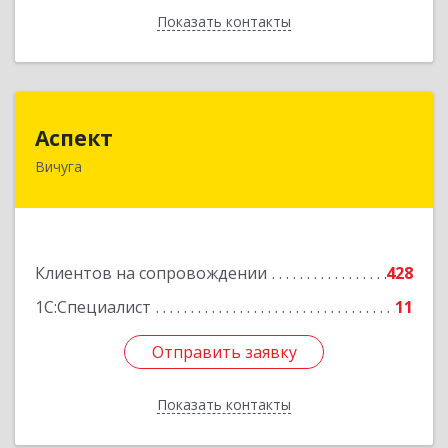
Показать контакты
Назад
Аспект
Аспект
Вичуга
155331, Ивановская обл, Вичугский р-н, Вичуга
г, 50 лет Октября ул, дом № 6, этаж 2, пом.9
Подробнее
Клиентов на сопровождении
428
1С:Специалист
11
Отправить заявку
Отправить заявку
Показать контакты
Назад