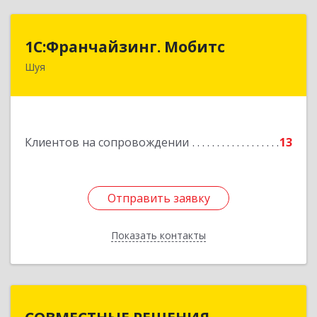
1С:Франчайзинг. Мобитс
1С:Франчайзинг. Мобитс
Шуя
Подробнее
Клиентов на сопровождении
13
Отправить заявку
Отправить заявку
Показать контакты
Назад
СОВМЕСТНЫЕ РЕШЕНИЯ