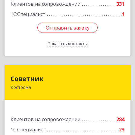
Клиентов на сопровождении
331
1С:Специалист
1
Отправить заявку
Отправить заявку
Показать контакты
Назад
Советник
Советник
Кострома
156000, Костромская обл, Кострома г, Ерохова
ул, дом № 3а, пом.2-12
Подробнее
Клиентов на сопровождении
284
1С:Специалист
23