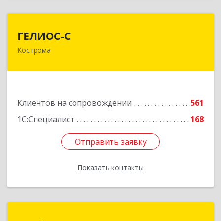
ГЕЛИОС-С
ГЕЛИОС-С
Кострома
156026, Костромская обл, г.о. город Кострома,
Кострома г, Советская ул, дом № 136а
Подробнее
Клиентов на сопровождении
561
1С:Специалист
168
Отправить заявку
Отправить заявку
Показать контакты
Назад
ПрофИТ