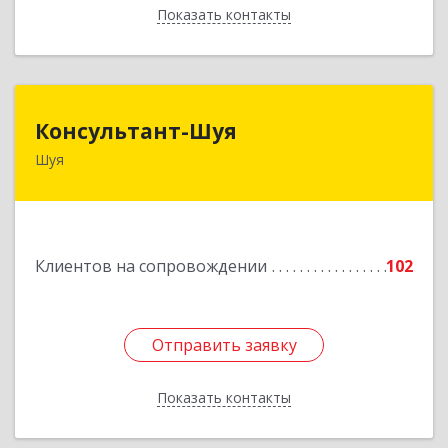
Показать контакты
Назад
Консультант-Шуя
Консультант-Шуя
Шуя
155900, Ивановская обл, Шуя г, Свердлова ул,
дом № 53-1
Подробнее
Клиентов на сопровождении
102
Отправить заявку
Отправить заявку
Показать контакты
Назад