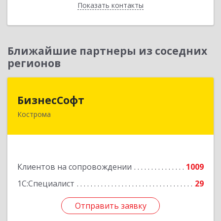
Показать контакты
Назад
Ближайшие партнеры из соседних
регионов
БизнесСофт
БизнесСофт
Кострома
156016, Костромская обл, Кострома г,
Профсоюзная ул, дом № 14а, пом.1, каб. 3
Подробнее
Клиентов на сопровождении
1009
1С:Специалист
29
Отправить заявку
Отправить заявку