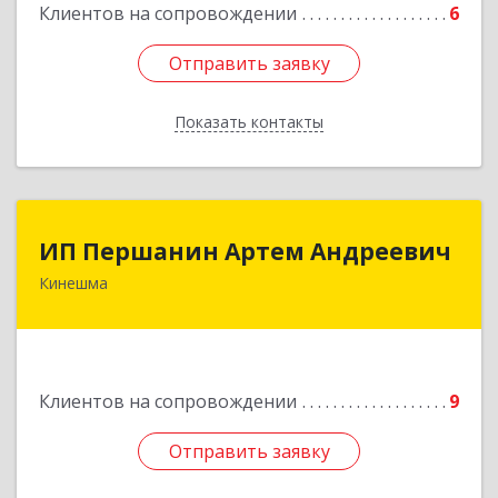
Клиентов на сопровождении
6
Подробнее
Отправить заявку
Отправить заявку
Показать контакты
Назад
ИП Першанин Артем Андреевич
ИП Першанин Артем Андреевич
Кинешма
Подробнее
Клиентов на сопровождении
9
Отправить заявку
Отправить заявку