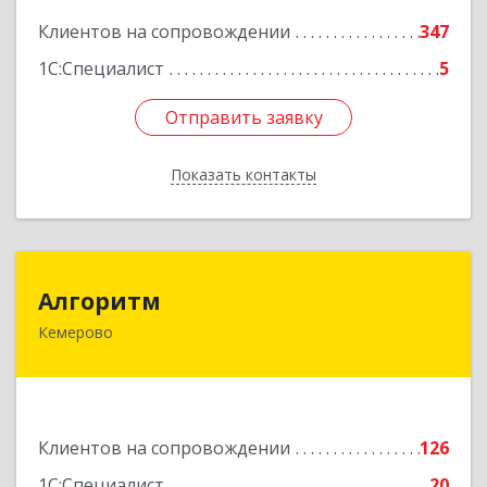
Клиентов на сопровождении
347
1С:Специалист
5
Отправить заявку
Отправить заявку
Показать контакты
Назад
Алгоритм
Алгоритм
Кемерово
650043, Кемеровская обл, Кемерово г,
Мичурина пер, дом № 5, кв.192
Подробнее
Клиентов на сопровождении
126
1С:Специалист
20