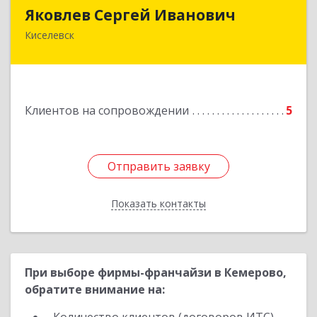
Яковлев Сергей Иванович
Яковлев Сергей Иванович
Киселевск
650002, Кемеровская обл, г.Кемерово, пр-т
Шахтеров, дом № 90, кв.104
Подробнее
Клиентов на сопровождении
5
Отправить заявку
Отправить заявку
Показать контакты
Назад
При выборе фирмы-франчайзи в Кемерово,
обратите внимание на: