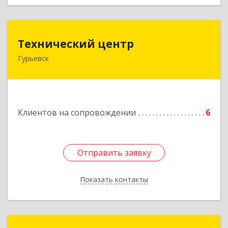
Технический центр
Технический центр
Гурьевск
652780, Кемеровская область - Кузбасс,
Гурьевский р-н, Гурьевск г, Кирова ул, дом № 6
Подробнее
Клиентов на сопровождении
6
Отправить заявку
Отправить заявку
Показать контакты
Назад