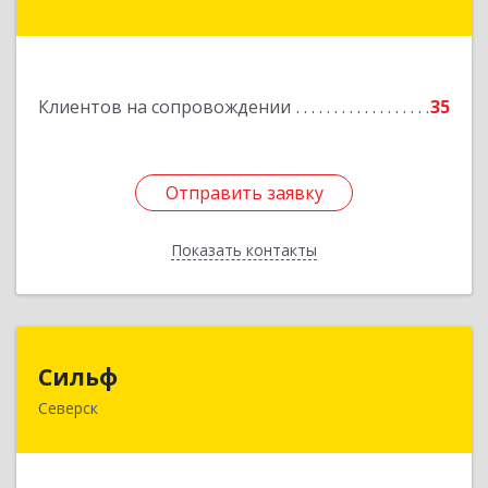
Транспортная ул, дом № 54
Подробнее
Клиентов на сопровождении
35
Отправить заявку
Отправить заявку
Показать контакты
Назад
Сильф
Сильф
Северск
636000, Томская обл, Северск г, Спортивная ул,
дом № 2, оф.1