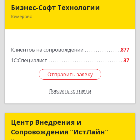
Бизнес-Софт Технологии
Бизнес-Софт Технологии
Кемерово
650992, Кемеровская область - Кузбасс обл,
Кемерово г, Советский пр-кт, дом № 2/8, оф.401
Подробнее
Клиентов на сопровождении
877
1С:Специалист
37
Отправить заявку
Отправить заявку
Показать контакты
Назад
Центр Внедрения и
Центр Внедрения и
Сопровождения "ИстЛайн"
Сопровождения "ИстЛайн"