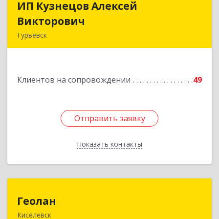
ИП Кузнецов Алексей
ИП Кузнецов Алексей
Викторович
Викторович
Гурьевск
652780, Кемеровская обл, Гурьевский р-н,
Гурьевск г, Суворова ул, дом № 32
Клиентов на сопровождении
49
Подробнее
Отправить заявку
Отправить заявку
Показать контакты
Назад
Геолан
Геолан
Киселевск
652700, Кемеровская обл, Киселевск г,