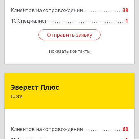
Подробнее
Клиентов на сопровождении
39
1С:Специалист
1
Отправить заявку
Отправить заявку
Показать контакты
Назад
Эверест Плюс
Эверест Плюс
Юрга
652055, Кемеровская обл, Юрга г, Московская
ул, дом № 9, оф.1
Подробнее
Клиентов на сопровождении
60