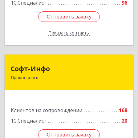
1С:Специалист
96
Отправить заявку
Отправить заявку
Показать контакты
Назад
Софт-Инфо
Софт-Инфо
Прокопьевск
653039, Кемеровская область - Кузбасс,
Прокопьевск г, Институтская ул, дом № 9а,
оф.15
Подробнее
Клиентов на сопровождении
168
1С:Специалист
20
Отправить заявку
Отправить заявку