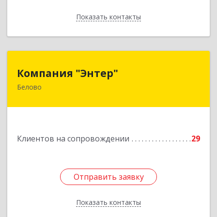
Показать контакты
Назад
Компания "Энтер"
Компания "Энтер"
Белово
652600, Кемеровская обл, Белово г, Почтовый
пер, дом № 2, пом.2
Подробнее
Клиентов на сопровождении
29
Отправить заявку
Отправить заявку
Показать контакты
Назад