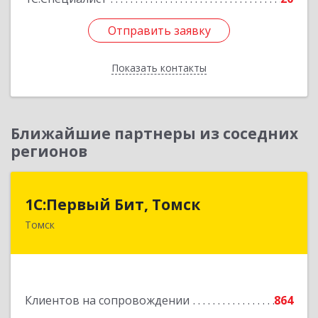
Отправить заявку
Отправить заявку
Показать контакты
Назад
Ближайшие партнеры из соседних
регионов
1С:Первый Бит, Томск
1С:Первый Бит, Томск
Томск
634041, Томская обл, Томск г, Кирова пр-кт,
дом № 51А, оф.508
Подробнее
Клиентов на сопровождении
864