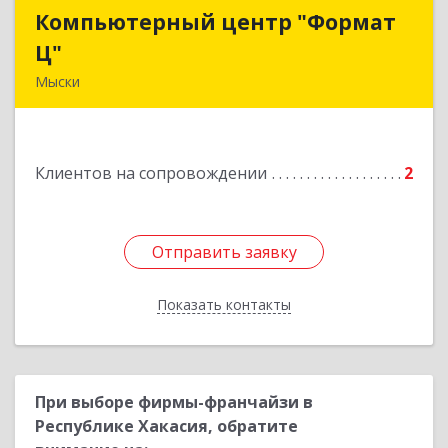
Компьютерный центр "Формат
Компьютерный центр "Формат
Ц"
Ц"
Мыски
652840, Кемеровская обл, Мыски г, Вахрушева
ул, д. 7, кв. 48
Клиентов на сопровождении
2
Подробнее
Отправить заявку
Отправить заявку
Показать контакты
Назад
При выборе фирмы-франчайзи в
Республике Хакасия, обратите