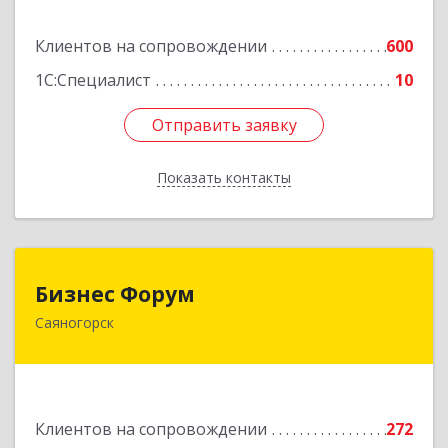
Подробнее
Клиентов на сопровождении
600
1С:Специалист
10
Отправить заявку
Отправить заявку
Показать контакты
Назад
Бизнес Форум
Бизнес Форум
Саяногорск
655603, Хакасия Респ, Саяногорск г, Советский
мкр, дом № 2, кв.262
Подробнее
Клиентов на сопровождении
272