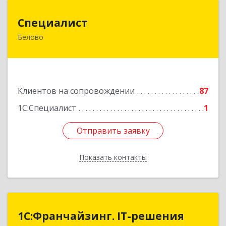
Специалист
Специалист
Белово
Кемеровская обл, Белово г, Ленина ул, дом №
31-2
Подробнее
Клиентов на сопровождении
87
1С:Специалист
1
Отправить заявку
Отправить заявку
Показать контакты
Назад
1С:Франчайзинг. IT-решения
1С:Франчайзинг. IT-решения