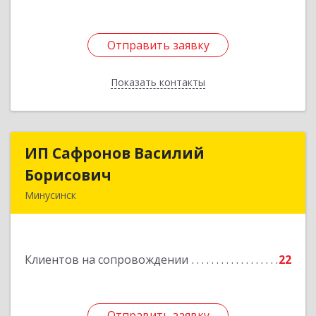
Отправить заявку
Отправить заявку
Показать контакты
Назад
ИП Сафронов Василий
ИП Сафронов Василий
Борисович
Борисович
Минусинск
662608, Красноярский край, Минусинск г,
Пушкина ул, дом № 8, кв.2
Клиентов на сопровождении
22
Подробнее
Отправить заявку
Отправить заявку