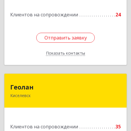
Подробнее
Клиентов на сопровождении
24
Отправить заявку
Отправить заявку
Показать контакты
Назад
Геолан
Геолан
Киселевск
652700, Кемеровская обл, Киселевск г,
Транспортная ул, дом № 54
Подробнее
Клиентов на сопровождении
35