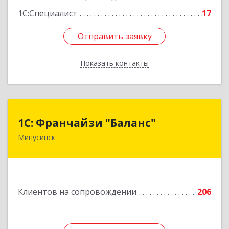
Подробнее
1С:Специалист
17
Отправить заявку
Отправить заявку
Показать контакты
Назад
1С: Франчайзи "Баланс"
1С: Франчайзи "Баланс"
Минусинск
662610, Красноярский край, Минусинск г,
Абаканская ул, дом № 43а, пом.14
Подробнее
Клиентов на сопровождении
206