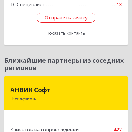
1С:Специалист
13
Отправить заявку
Отправить заявку
Показать контакты
Назад
Ближайшие партнеры из соседних
регионов
АНВИК Софт
АНВИК Софт
Новокузнецк
654079, Кемеровская область - Кузбасс,
Новокузнецкий г.о, Новокузнецк г,
Куйбышевский р-н, Невского ул, дом № 1, этаж
2
Клиентов на сопровождении
422