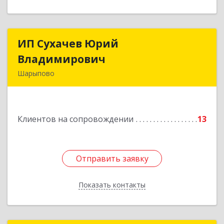
ИП Сухачев Юрий
ИП Сухачев Юрий
Владимирович
Владимирович
Шарыпово
662313, Красноярский край, Шарыпово г,
Пионерный мкр, 27/2, кв.203
Клиентов на сопровождении
13
Подробнее
Отправить заявку
Отправить заявку
Показать контакты
Назад