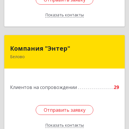
Показать контакты
Назад
Компания "Энтер"
Компания "Энтер"
Белово
652600, Кемеровская обл, Белово г, Почтовый
пер, дом № 2, пом.2
Подробнее
Клиентов на сопровождении
29
Отправить заявку
Отправить заявку
Показать контакты
Назад