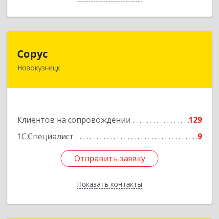
Сорус
Сорус
Новокузнецк
654005, Кемеровская область - Кузбасс,
Новокузнецк г, Строителей пр-кт, дом № 38,
кв.11
Подробнее
Клиентов на сопровождении
129
1С:Специалист
9
Отправить заявку
Отправить заявку
Показать контакты
Назад