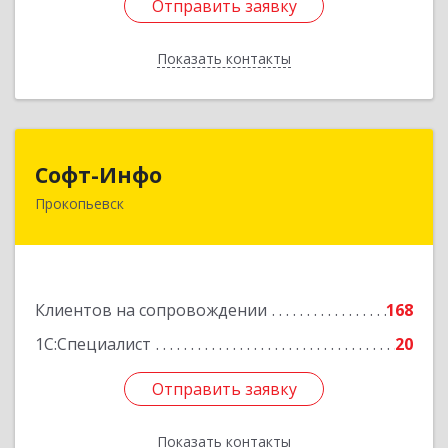
Отправить заявку
Отправить заявку
Показать контакты
Назад
Софт-Инфо
Софт-Инфо
Прокопьевск
653039, Кемеровская область - Кузбасс,
Прокопьевск г, Институтская ул, дом № 9а,
оф.15
Подробнее
Клиентов на сопровождении
168
1С:Специалист
20
Отправить заявку
Отправить заявку
Показать контакты
Назад