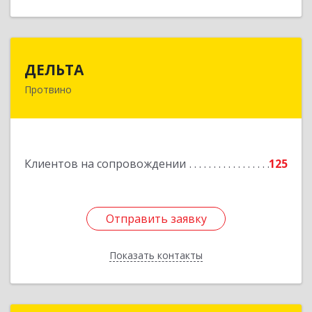
ДЕЛЬТА
ДЕЛЬТА
Протвино
142281, Московская обл, Протвино г,
Кременковское ш, дом № 9А
Подробнее
Клиентов на сопровождении
125
Отправить заявку
Отправить заявку
Показать контакты
Назад