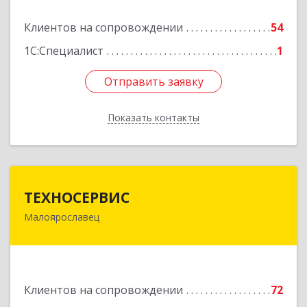
Подробнее
Клиентов на сопровождении
54
1С:Специалист
1
Отправить заявку
Отправить заявку
Показать контакты
Назад
ТЕХНОСЕРВИС
ТЕХНОСЕРВИС
Малоярославец
249094, Калужская обл, Малоярославецкий р-н,
Малоярославец г, Зеленая ул, дом № 2а
Подробнее
Клиентов на сопровождении
72