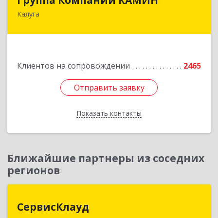
Калуга
248023, Калужская обл, Калуга г, Теренинский
пер, дом № 6, оф.403
Подробнее
Клиентов на сопровождении
2465
Отправить заявку
Отправить заявку
Показать контакты
Назад
Ближайшие партнеры из соседних
регионов
СервисКлауд
СервисКлауд