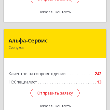
Показать контакты
Назад
Альфа-Сервис
Альфа-Сервис
Серпухов
142200, Московская обл, Серпухов г,
Красноармейская ул, дом № 35/60
Подробнее
Клиентов на сопровождении
242
1С:Специалист
13
Отправить заявку
Отправить заявку
Показать контакты
Назад