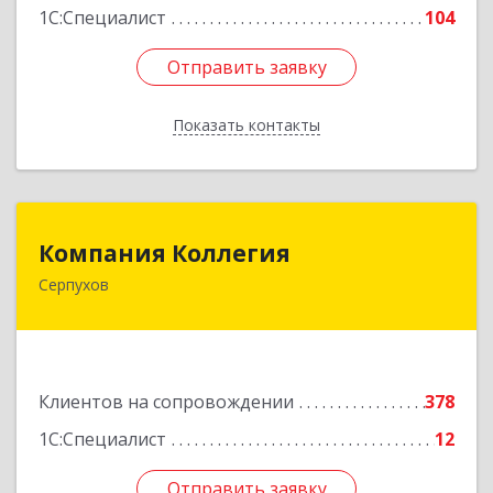
1С:Специалист
104
Отправить заявку
Отправить заявку
Показать контакты
Назад
Компания Коллегия
Компания Коллегия
Серпухов
142211, Московская обл, Серпухов г, Оборонная
ул, дом № 19
Подробнее
Клиентов на сопровождении
378
1С:Специалист
12
Отправить заявку
Отправить заявку