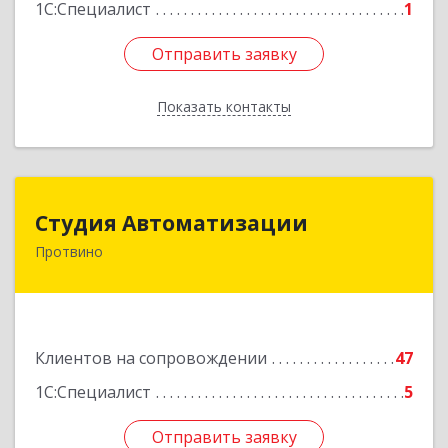
1С:Специалист
1
Отправить заявку
Отправить заявку
Показать контакты
Назад
Студия Автоматизации
Студия Автоматизации
Протвино
142281, Московская обл, Протвино г, Ленина
ул, дом № 39, оф.8
Подробнее
Клиентов на сопровождении
47
1С:Специалист
5
Отправить заявку
Отправить заявку