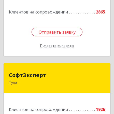
Подробнее
Клиентов на сопровождении
2865
Отправить заявку
Отправить заявку
Показать контакты
Назад
СофтЭксперт
СофтЭксперт
Тула
300013, Тульская обл, Тула г, Болдина ул, дом №
41А, пом.47, оф.1-4
Подробнее
Клиентов на сопровождении
1926