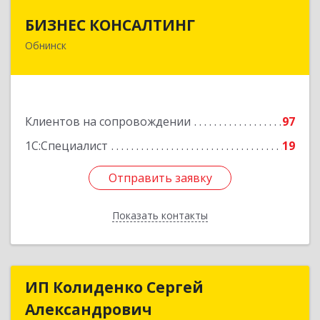
БИЗНЕС КОНСАЛТИНГ
БИЗНЕС КОНСАЛТИНГ
Обнинск
249032, Калужская обл, Обнинск г, Курчатова ул,
дом № 27/2, пом.281
Подробнее
Клиентов на сопровождении
97
1С:Специалист
19
Отправить заявку
Отправить заявку
Показать контакты
Назад
ИП Колиденко Сергей
ИП Колиденко Сергей
Александрович
Александрович