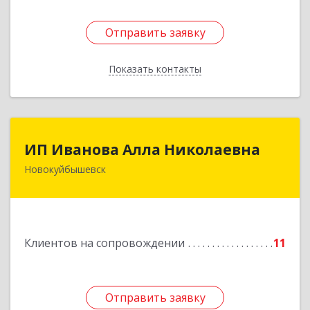
Отправить заявку
Отправить заявку
Показать контакты
Назад
ИП Иванова Алла Николаевна
ИП Иванова Алла Николаевна
Новокуйбышевск
446 201, Самарская обл.,
г.Новокуйбышевск,ул.Ворошилова,д.30,кв.70
Подробнее
Клиентов на сопровождении
11
Отправить заявку
Отправить заявку