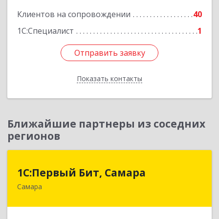
Клиентов на сопровождении
40
1С:Специалист
1
Отправить заявку
Отправить заявку
Показать контакты
Назад
Ближайшие партнеры из соседних
регионов
1С:Первый Бит, Самара
1С:Первый Бит, Самара
Самара
443013, Самарская обл, Самара г, Дачная ул,
дом № 24, пом.2/25