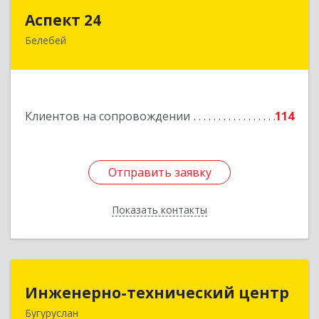
Аспект 24
Аспект 24
Белебей
452000, Башкортостан Респ, Белебей г, им
В.И.Ленина ул, дом № 23/1
Подробнее
Клиентов на сопровождении
114
Отправить заявку
Отправить заявку
Показать контакты
Назад
Инженерно-технический центр
Инженерно-технический центр
Бугуруслан
461633, Оренбургская обл, Бугуруслан г,