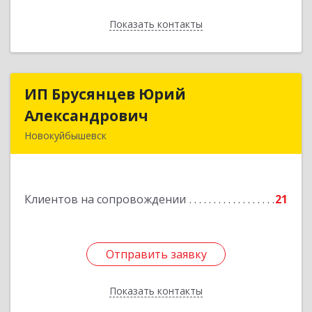
Показать контакты
Назад
ИП Брусянцев Юрий
ИП Брусянцев Юрий
Александрович
Александрович
Новокуйбышевск
446200, Самарская обл, Новокуйбышевск г,
Гагарина 11
Клиентов на сопровождении
21
Подробнее
Отправить заявку
Отправить заявку
Показать контакты
Назад