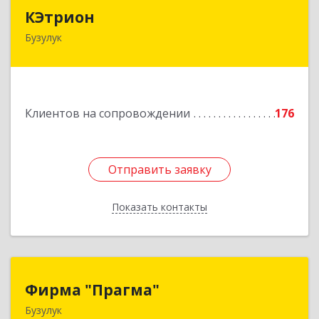
КЭтрион
КЭтрион
Бузулук
461040, Оренбургская обл, Бузулук г, Пушкина
ул, дом № 3Б
Подробнее
Клиентов на сопровождении
176
Отправить заявку
Отправить заявку
Показать контакты
Назад
Фирма "Прагма"
Фирма "Прагма"
Бузулук
461040, Оренбургская обл, Бузулукский р-н,