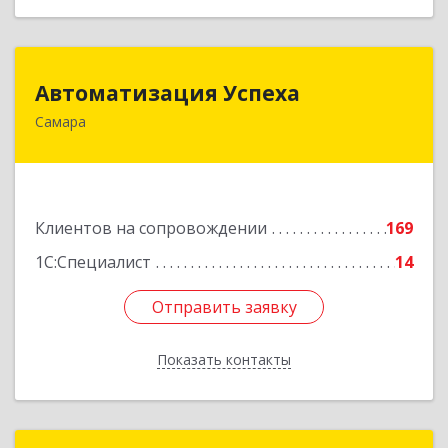
Автоматизация Успеха
Автоматизация Успеха
Самара
443011, Самарская обл, Самара г, 22
Партсъезда ул, дом № 207, оф.14
Подробнее
Клиентов на сопровождении
169
1С:Специалист
14
Отправить заявку
Отправить заявку
Показать контакты
Назад