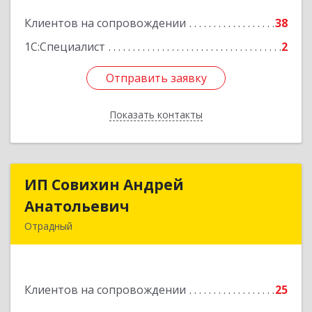
Подробнее
Клиентов на сопровождении
38
1С:Специалист
2
Отправить заявку
Отправить заявку
Показать контакты
Назад
ИП Совихин Андрей
ИП Совихин Андрей
Анатольевич
Анатольевич
Отрадный
446300, Самарская обл, Отрадный г, Ленина ул,
дом № 3, кв.85
Клиентов на сопровождении
25
Подробнее