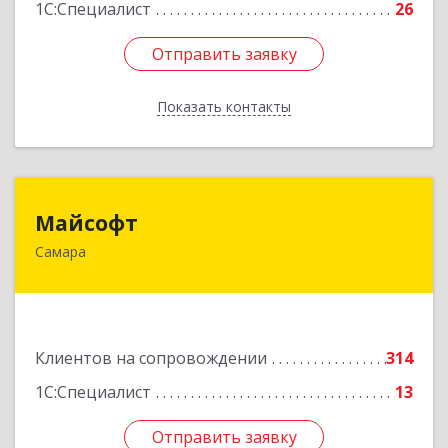
1С:Специалист
26
Отправить заявку
Отправить заявку
Показать контакты
Назад
Майсофт
Майсофт
Самара
443076, Самарская обл, Самара г, Партизанская
ул, дом № 177А, ком.1,2,3,4,5
Подробнее
Клиентов на сопровождении
314
1С:Специалист
13
Отправить заявку
Отправить заявку