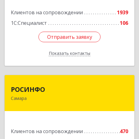
Подробнее
Клиентов на сопровождении
1939
1С:Специалист
106
Отправить заявку
Отправить заявку
Показать контакты
Назад
РОСИНФО
РОСИНФО
Самара
443069, Самарская обл, Самара г, Авроры ул,
дом № 110, оф.24
Подробнее
Клиентов на сопровождении
470