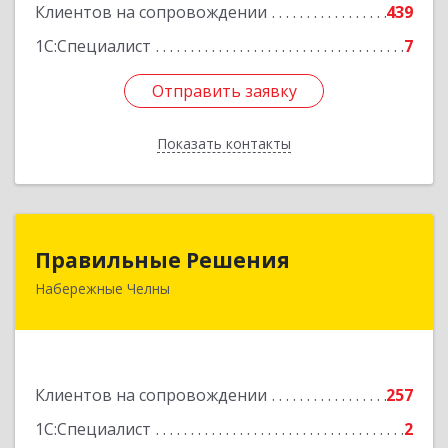
Клиентов на сопровождении
439
1С:Специалист
7
Отправить заявку
Отправить заявку
Показать контакты
Назад
Правильные Решения
Правильные Решения
Набережные Челны
423832, Татарстан Респ, Набережные Челны г,
Дружбы Народов пр-кт, дом № 38А, кв.55
Подробнее
Клиентов на сопровождении
257
1С:Специалист
2