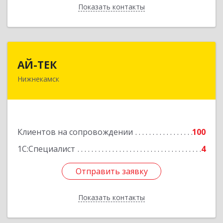
Показать контакты
Назад
АЙ-ТЕК
АЙ-ТЕК
Нижнекамск
423570, Татарстан Респ, Нижнекамский р-н,
Нижнекамск г, Шинников пр-кт, дом № 13А,
пом.1004
Подробнее
Клиентов на сопровождении
100
1С:Специалист
4
Отправить заявку
Отправить заявку
Показать контакты
Назад