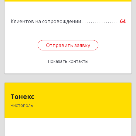
Клиентов на сопровождении
64
Отправить заявку
Отправить заявку
Показать контакты
Назад
Тонекс
Тонекс
Чистополь
422980, Татарстан Респ, Чистопольский р-н,
Чистополь г, К.Маркса ул, дом № 23, кв.10
Подробнее