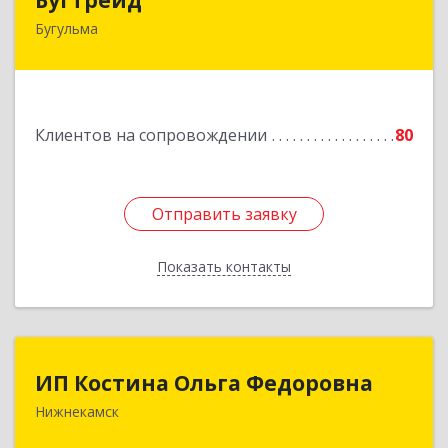
Бугульма
420230, Татарстан Респ, Бугульма г, Вахитово,
дом № 7, кв.73
Подробнее
Клиентов на сопровождении
80
Отправить заявку
Отправить заявку
Показать контакты
Назад
ИП Костина Ольга Федоровна
ИП Костина Ольга Федоровна
Нижнекамск
Подробнее