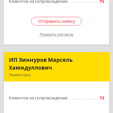
Клиентов на сопровождении
15
Отправить заявку
Отправить заявку
Показать контакты
Назад
ИП Зиннуров Марсель
ИП Зиннуров Марсель
Хамидуллович
Хамидуллович
Лениногорск
423250, Татарстан Респ, Лениногорский р-н,
Лениногорск г, Халиуллина ул, дом № 79
Клиентов на сопровождении
12
Подробнее