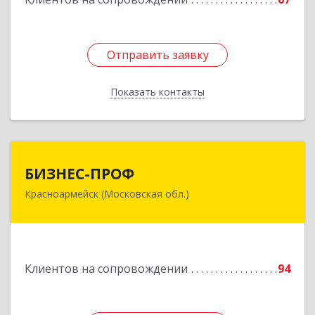
Отправить заявку
Отправить заявку
Показать контакты
Назад
БИЗНЕС-ПРОФ
БИЗНЕС-ПРОФ
Красноармейск (Московская обл.)
141290, Московская обл, Красноармейск г,
Чкалова ул, дом № 8, оф.7
Подробнее
Клиентов на сопровождении
94