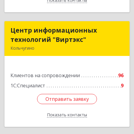
Показать контакты
Назад
Центр информационных
Центр информационных
технологий "Виртэкс"
технологий "Виртэкс"
Кольчугино
601785, Владимирская обл, Кольчугинский р-н,
Кольчугино г, Добровольского ул, дом № 11
Клиентов на сопровождении
96
Подробнее
1С:Специалист
9
Отправить заявку
Отправить заявку
Показать контакты
Назад