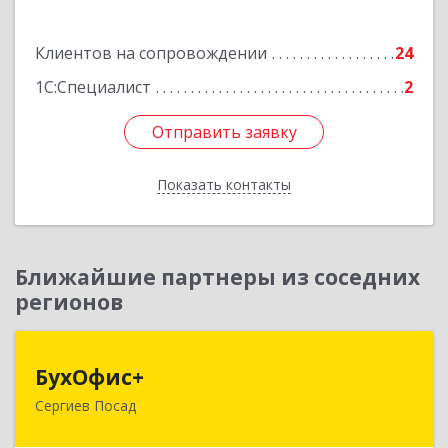
Подробнее
Клиентов на сопровождении
24
1С:Специалист
2
Отправить заявку
Отправить заявку
Показать контакты
Назад
Ближайшие партнеры из соседних
регионов
БухОфис+
БухОфис+
Сергиев Посад
141304, Московская обл, Сергиево-Посадский
р-н, Сергиев Посад г, Воробьевская ул, дом №