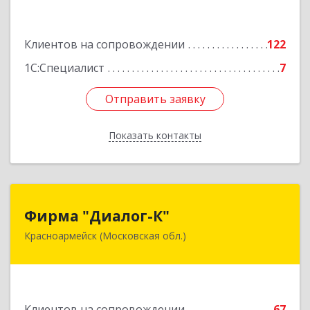
3, этаж 3, оф.1
Подробнее
Клиентов на сопровождении
122
1С:Специалист
7
Отправить заявку
Отправить заявку
Показать контакты
Назад
Фирма "Диалог-К"
Фирма "Диалог-К"
Красноармейск (Московская обл.)
141292, Московская обл, Красноармейск г,
Комсомольская ул, дом № 4, пом.25
Подробнее
Клиентов на сопровождении
67