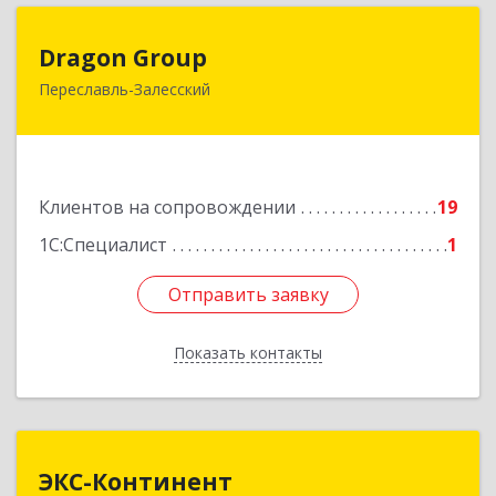
Dragon Group
Dragon Group
Переславль-Залесский
152020, Ярославская обл, Переславль-
Залесский г, Советская ул, дом № 37, оф.304, 307
Подробнее
Клиентов на сопровождении
19
1С:Специалист
1
Отправить заявку
Отправить заявку
Показать контакты
Назад
ЭКС-Континент
ЭКС-Континент