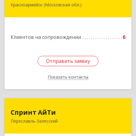
Красноармейск (Московская обл.)
141292, Московская область, Красноармейск,
микрорайон "Северный", дом № 23, кв.79
Подробнее
Клиентов на сопровождении
6
Отправить заявку
Отправить заявку
Показать контакты
Назад
Спринт АйТи
Спринт АйТи
Переславль-Залесский
152025, Ярославская обл, Переславль-
Залесский г, Менделеева ул, дом № 18, кв.7