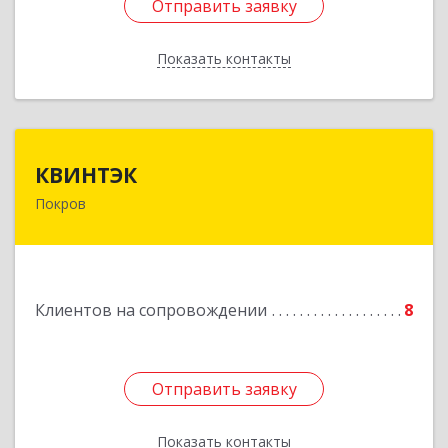
Отправить заявку
Отправить заявку
Показать контакты
Назад
КВИНТЭК
КВИНТЭК
Покров
601122, Владимирская обл, Петушинский р-н,
Покров г, 3 Интернационала ул, дом № 55, кв.9
Подробнее
Клиентов на сопровождении
8
Отправить заявку
Отправить заявку
Показать контакты
Назад