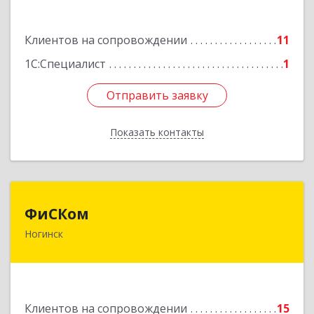
Подробнее
Клиентов на сопровождении
11
1С:Специалист
1
Отправить заявку
Отправить заявку
Показать контакты
Назад
ФиСКом
ФиСКом
Ногинск
142403, Московская обл., г.Ногинск,
ул.Ремесленная, д.1, пом.33
Подробнее
Клиентов на сопровождении
15