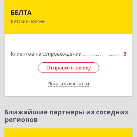
БЕЛТА
БЕЛТА
Вятские Поляны
612960, Кировская обл, Вятские Поляны г,
Тойменка ул, дом № 8Г
Подробнее
Клиентов на сопровождении
3
Отправить заявку
Отправить заявку
Показать контакты
Назад
Ближайшие партнеры из соседних
регионов