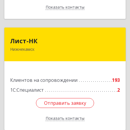
Показать контакты
Назад
Лист-НК
Лист-НК
Нижнекамск
423585, Татарстан Респ, Нижнекамский р-н,
Нижнекамск г, Вокзальная ул, дом № 38 Г, оф.29
Подробнее
Клиентов на сопровождении
193
1С:Специалист
2
Отправить заявку
Отправить заявку
Показать контакты
Назад