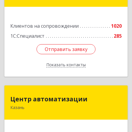
кт, дом № 159
Подробнее
Клиентов на сопровождении
1020
1С:Специалист
285
Отправить заявку
Отправить заявку
Показать контакты
Назад
Центр автоматизации
Центр автоматизации
Казань
420133, Татарстан Респ, Казань г, Ямашева пр-
кт, дом № 92
Подробнее