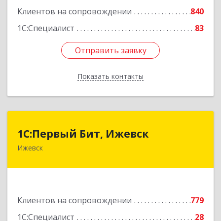
Клиентов на сопровождении
840
1С:Специалист
83
Отправить заявку
Отправить заявку
Показать контакты
Назад
1С:Первый Бит, Ижевск
1С:Первый Бит, Ижевск
Ижевск
426008, Удмуртская Респ, Ижевск г,
Коммунаров ул, дом № 234
Подробнее
Клиентов на сопровождении
779
1С:Специалист
28