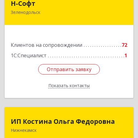
Н-Софт
Зеленодольск
422521, Татарстан Респ (Татарстан),
Зеленодольский р-н, Зеленодольск г,
Универсиады ул, дом № 1
Подробнее
Клиентов на сопровождении
72
1С:Специалист
1
Отправить заявку
Отправить заявку
Показать контакты
Назад
ИП Костина Ольга Федоровна
ИП Костина Ольга Федоровна
Нижнекамск
Подробнее