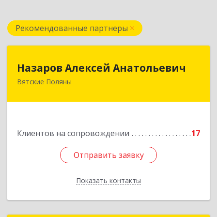
Рекомендованные партнеры
Назаров Алексей Анатольевич
Назаров Алексей Анатольевич
Вятские Поляны
612964,Кировская обл,город Вятские Поляны
г.о.,Вятские Поляны г,Кирова ул,д. 8,кв. 55
Подробнее
Клиентов на сопровождении
17
Отправить заявку
Отправить заявку
Показать контакты
Назад