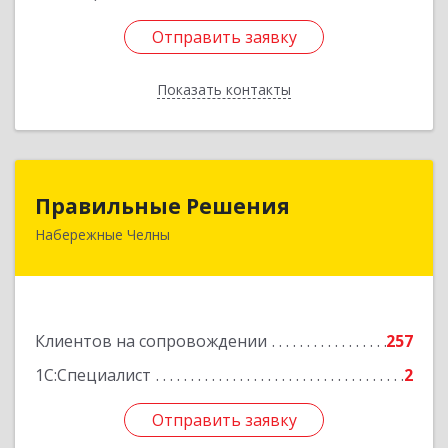
Отправить заявку
Отправить заявку
Показать контакты
Назад
Правильные Решения
Правильные Решения
Набережные Челны
423832, Татарстан Респ, Набережные Челны г,
Дружбы Народов пр-кт, дом № 38А, кв.55
Подробнее
Клиентов на сопровождении
257
1С:Специалист
2
Отправить заявку
Отправить заявку