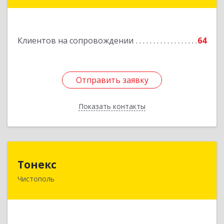
Клиентов на сопровождении
64
Отправить заявку
Отправить заявку
Показать контакты
Назад
Тонекс
Тонекс
Чистополь
422980, Татарстан Респ, Чистопольский р-н,
Чистополь г, К.Маркса ул, дом № 23, кв.10
Подробнее