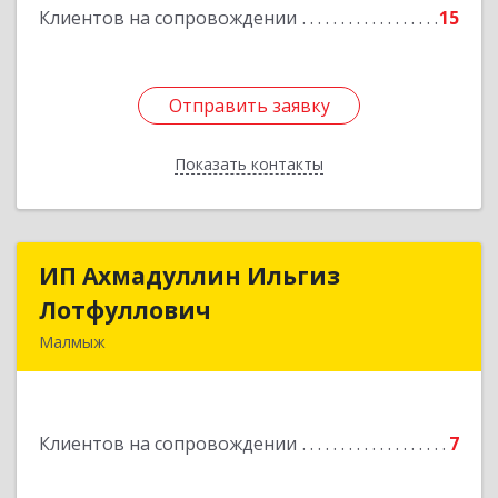
Клиентов на сопровождении
15
Отправить заявку
Отправить заявку
Показать контакты
Назад
ИП Ахмадуллин Ильгиз
ИП Ахмадуллин Ильгиз
Лотфуллович
Лотфуллович
Малмыж
612920, Кировская обл, г.Малмыж, ул.Ленина, 27
оф.1
Клиентов на сопровождении
7
Подробнее