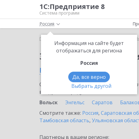
1С:Предприятие 8
Система программ
Россия
Пр
Главная
Сервисы ИТС
1С:Предприятие через И
Информация на сайте будет
отображаться для региона
Заказать 1С:Предпри
Россия
в Вольске
Да, все верно
Ознакомьтесь с информационными карт
Выбрать другой
внедрение продукта.
Вольск
Энгельс
Саратов
Балако
Смотрите также:
Россия
,
Саратовская о
Тамбовская область
,
Ульяновская облас
Партнеры в вашем регионе: