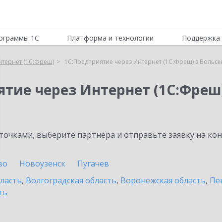
ограммы 1С
Платформа и технологии
Поддержка 
нтернет (1С:Фреш)
1С:Предприятие через Интернет (1С:Фреш) в Вольск
ятие через Интернет (1С:Фреш
очками, выберите партнёра и отправьте заявку на ко
во
Новоузенск
Пугачев
бласть
,
Волгоградская область
,
Воронежская область
,
Пе
ть