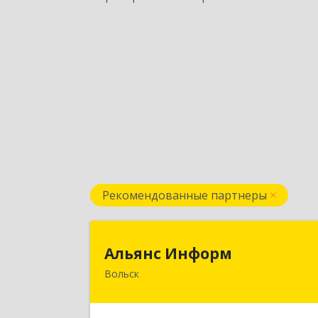
Рекомендованные партнеры
Альянс Инфор
Альянс Информ
Вольск
412906, Саратовская обл, Вольск г
Чернышевского ул, дом № 73