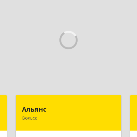
м
Альянс
Альянс
Вольск
,
412900, Саратовская обл, Вольск г,
А
Клочкова ул, дом № 83а