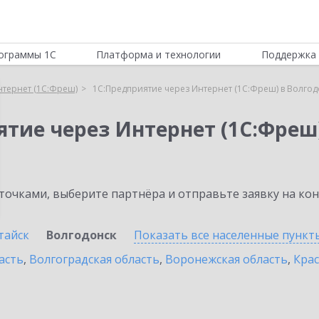
ограммы 1С
Платформа и технологии
Поддержка 
нтернет (1С:Фреш)
1С:Предприятие через Интернет (1С:Фреш) в Волгод
ятие через Интернет (1С:Фреш
очками, выберите партнёра и отправьте заявку на ко
тайск
Волгодонск
Показать все населенные
пункт
асть
,
Волгоградская область
,
Воронежская область
,
Крас