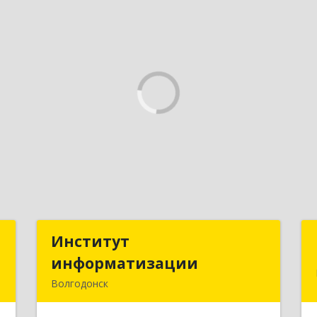
й
Институт
Институт
информатизации
информатизации
,
Волгодонск
3
347383, Ростовская обл, Волгодонск г,
Маршала Кошевого ул, дом № 44,