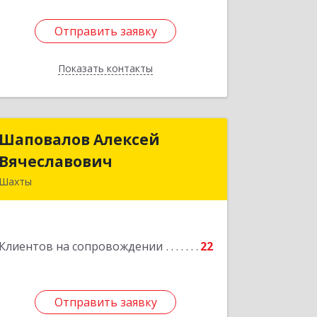
Отправить заявку
Отправить заявку
Показать контакты
Назад
Шаповалов Алексей
Шаповалов Алексей
Вячеславович
Вячеславович
Шахты
346510, Шахты г, Ленина ул, дом №
142
Клиентов на сопровождении
22
Подробнее
Отправить заявку
Отправить заявку