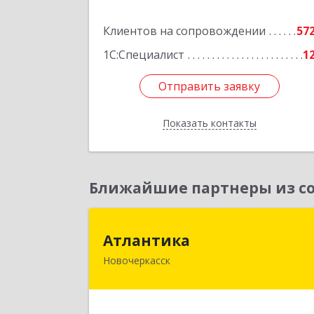
Подробне
Клиентов на сопровождении
57
1С:Специалист
1
Отправить заявку
Отправить заявку
Показать контакты
Назад
Ближайшие партнеры из со
Атлантик
Атлантика
Новочеркасск
346428, Ростовская обл, Новочеркасс
г, Кривопустенко пер, домовладени
№ 4А, пом.