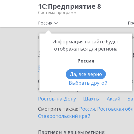
1С:Предприятие 8
Система программ
Россия
Пр
Главная
Сервисы ИТС
1С:Предприятие через И
Информация на сайте будет
отображаться для региона
Заказать 1С:Предпри
Россия
в Волгодонске
Да, все верно
Ознакомьтесь с информационными карт
Выбрать другой
внедрение продукта.
Ростов-на-Дону
Шахты
Аксай
Ба
Смотрите также:
Россия
,
Ростовская обл
Ставропольский край
Партнеры в вашем регионе: