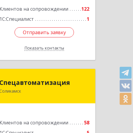
Подробнее
Клиентов на сопровождении
122
1С:Специалист
1
Отправить заявку
Отправить заявку
Показать контакты
Назад
Спецавтоматизация
Спецавтоматизация
Соликамск
618547, Пермский край, Соликамск г,
Транспортная ул, дом № 4
Подробнее
Клиентов на сопровождении
58
1С:Специалист
5