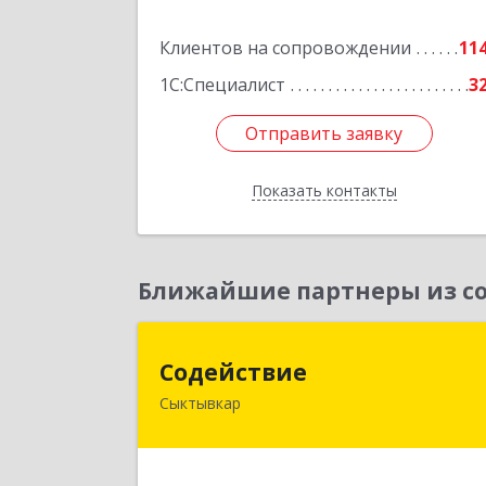
Подробне
Клиентов на сопровождении
11
1С:Специалист
3
Отправить заявку
Отправить заявку
Показать контакты
Назад
Ближайшие партнеры из со
Содействи
Содействие
Сыктывкар
167004, Коми Респ, Сыктывкар г
Первомайская ул, дом № 14