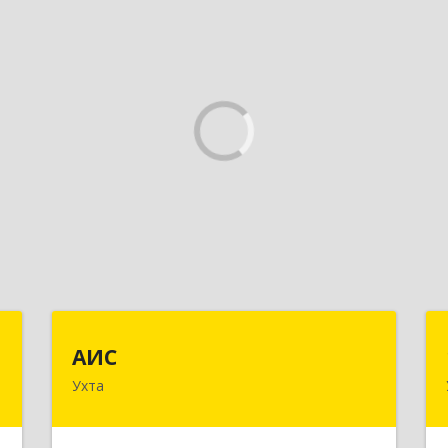
м
АИС
АИС
Ухта
й
169310, Коми Респ, Ухта г,
ж
Первомайская ул., дом № 35А