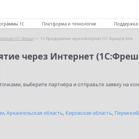
ограммы 1С
Платформа и технологии
Поддержка 
нтернет (1С:Фреш)
1С:Предприятие через Интернет (1С:Фреш) в Ухте
ятие через Интернет (1С:Фреш
очками, выберите партнёра и отправьте заявку на ко
ми
,
Архангельская область
,
Кировская область
,
Пермский