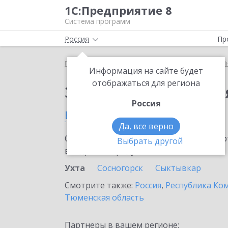
1С:Предприятие 8
Система программ
Россия
Пр
Главная
Сервисы ИТС
1С:Предприятие через И
Информация на сайте будет
отображаться для региона
Заказать 1С:Предпри
Россия
в Ухте
Да, все верно
Ознакомьтесь с информационными карт
Выбрать другой
внедрение продукта.
Ухта
Сосногорск
Сыктывкар
Смотрите также:
Россия
,
Республика Ко
Тюменская область
Партнеры в вашем регионе: