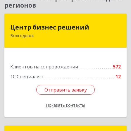
регионов
Центр бизнес решений
Центр бизнес решений
Волгодонск
347375, Ростовская обл, Волгодонск г,
Курчатова пр-кт, дом № 45, кв.3
Подробнее
Клиентов на сопровождении
572
1С:Специалист
12
Отправить заявку
Отправить заявку
Показать контакты
Назад