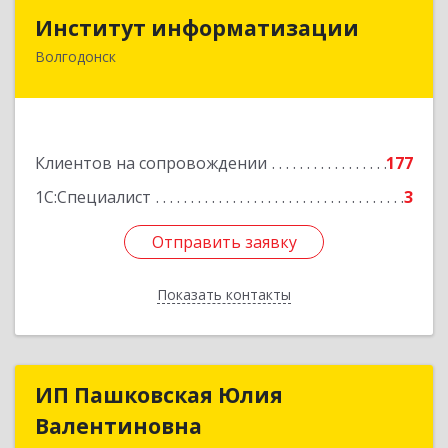
Институт информатизации
Институт информатизации
Волгодонск
347383, Ростовская обл, Волгодонск г, Маршала
Кошевого ул, дом № 44, корпус II, оф.6
Подробнее
Клиентов на сопровождении
177
1С:Специалист
3
Отправить заявку
Отправить заявку
Показать контакты
Назад
ИП Пашковская Юлия
ИП Пашковская Юлия
Валентиновна
Валентиновна