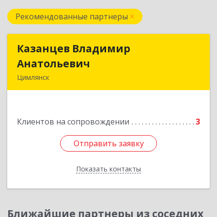
Рекомендованные партнеры
Казанцев Владимир
Казанцев Владимир
Анатольевич
Анатольевич
Цимлянск
347 320, 347320, Ростовская обл, Цимлянский р-
н, Цимлянск г, Западный пер, дом № 3
Клиентов на сопровождении
3
Подробнее
Отправить заявку
Отправить заявку
Показать контакты
Назад
Ближайшие партнеры из соседних