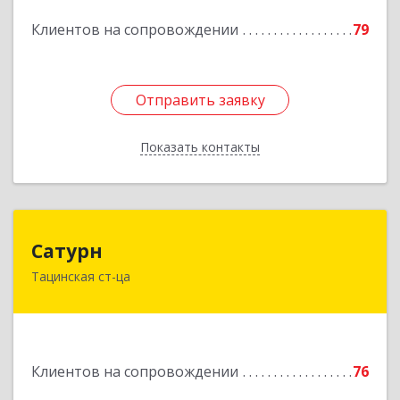
Подробнее
Клиентов на сопровождении
79
Отправить заявку
Отправить заявку
Показать контакты
Назад
Сатурн
Сатурн
Тацинская ст-ца
347060, Ростовская область, Тацинский район,
ст-ца Тацинская, ул.М.Горького, дом № 54
Подробнее
Клиентов на сопровождении
76