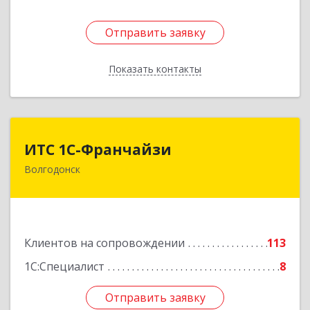
Отправить заявку
Отправить заявку
Показать контакты
Назад
ИТС 1С-Франчайзи
ИТС 1С-Франчайзи
Волгодонск
347380, Ростовская обл, Волгодонск г, Гагарина
ул, 22в помещение № III
Подробнее
Клиентов на сопровождении
113
1С:Специалист
8
Отправить заявку
Отправить заявку