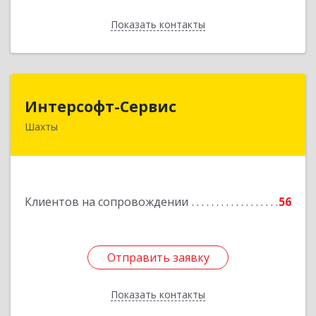
Показать контакты
Назад
Интерсофт-Сервис
Интерсофт-Сервис
Шахты
346480, Ростовская обл, Шахты г, Советская ул,
дом № 279/10
Подробнее
Клиентов на сопровождении
56
Отправить заявку
Отправить заявку
Показать контакты
Назад