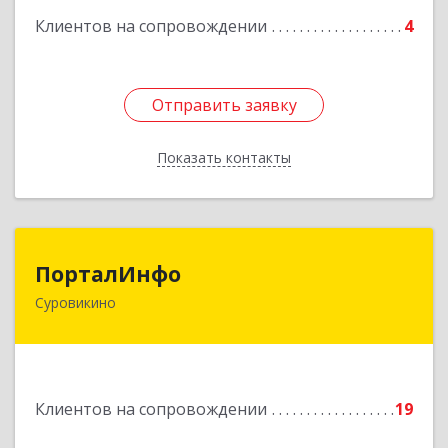
Клиентов на сопровождении
4
Отправить заявку
Отправить заявку
Показать контакты
Назад
ПорталИнфо
ПорталИнфо
Суровикино
404414, г.Суровкино Волгоградской обл. ул. 1-й
мкр д.21 кв 9
Подробнее
Клиентов на сопровождении
19