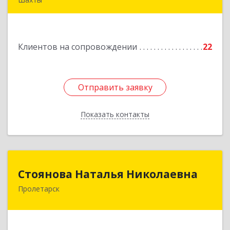
346510, Шахты г, Ленина ул, дом № 142
Подробнее
Клиентов на сопровождении
22
Отправить заявку
Отправить заявку
Показать контакты
Назад
Стоянова Наталья Николаевна
Стоянова Наталья Николаевна
Пролетарск
Подробнее