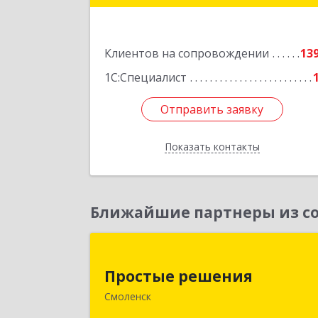
Подробне
Клиентов на сопровождении
13
1С:Специалист
Отправить заявку
Отправить заявку
Показать контакты
Назад
Ближайшие партнеры из со
Простые решени
Простые решения
214015, Смоленская обл, Смоленск г
Смоленск
Большая Краснофлотская ул, дом 