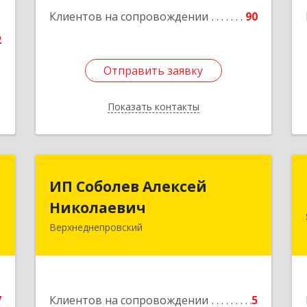
1
Клиентов на сопровождении
90
2
Отправить заявку
Отправить заявку
Показать контакты
Назад
.
ИП Соболев Алексей
ИП Соболев Алексей
о
Николаевич
Николаевич
"
Верхнеднепровский
Подробнее
,
2
7
Клиентов на сопровождении
5
е