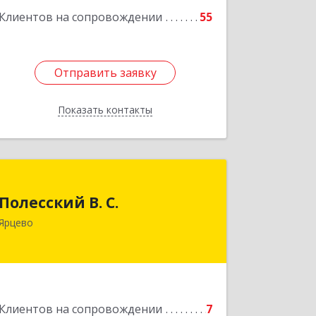
Клиентов на сопровождении
55
Отправить заявку
Отправить заявку
Показать контакты
Назад
Полесский В. С.
Полесский В. С.
215800,Смоленская обл. г. Ярцево,
Ярцево
ул.Краснофлотская д.30
Подробнее
Клиентов на сопровождении
7