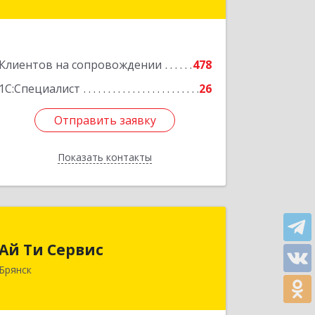
Подробнее
Клиентов на сопровождении
478
1С:Специалист
26
Отправить заявку
Отправить заявку
Показать контакты
Назад
Ай Ти Сервис
Ай Ти Сервис
241035, Брянская обл, Брянск г,
Брянск
Брянской Пролетарской Дивизии ул,
дом № 9