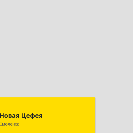
Новая Цефея
Новая Цефея
214018, Смоленская обл, Смоленск г,
Смоленск
Раевского ул, дом № 10