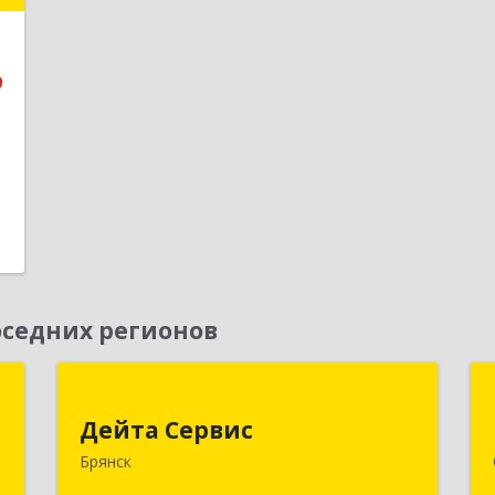
е
9
1
седних регионов
я
Дейта Сервис
Дейта Сервис
,
241035, Брянская обл, Брянск г,
Брянск
№
Ульянова ул, дом № 4, оф.403