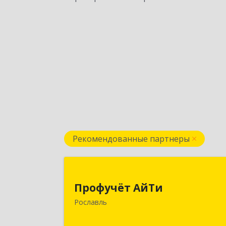
Рекомендованные партнеры
Профучёт АйТ
Профучёт АйТи
216500, Смоленская обл
Рославль
Рославльский р-н, Рославль г
Урицкого ул, дом № 13, кв.