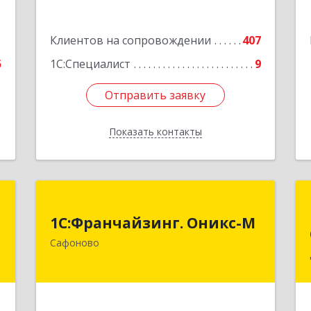
1
Клиентов на сопровождении
407
5
1С:Специалист
9
Отправить заявку
Отправить заявку
Показать контакты
Назад
я
1С:Франчайзинг. Оникс-М
1С:Франчайзинг. Оникс-М
,
215500, Смоленская обл, Сафоновский
Сафоново
,
р-н, Сафоново г, Революционная ул,
7
дом № 9а
е
Подробнее