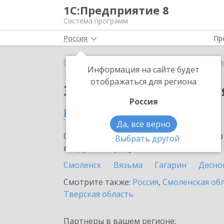
1С:Предприятие 8
Система программ
Россия
Пр
Главная
Сервисы ИТС
1С:Предприятие через И
Информация на сайте будет
отображаться для региона
Заказать 1С:Предпри
Россия
в Рославле
Да, все верно
Ознакомьтесь с информационными карт
Выбрать другой
внедрение продукта.
Смоленск
Вязьма
Гагарин
Десно
Смотрите также:
Россия
,
Смоленская об
Тверская область
Партнеры в вашем регионе: