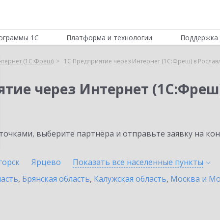
ограммы 1С
Платформа и технологии
Поддержка 
нтернет (1С:Фреш)
1С:Предприятие через Интернет (1С:Фреш) в Рослав
ятие через Интернет (1С:Фреш
очками, выберите партнёра и отправьте заявку на ко
горск
Ярцево
Показать все населенные
пункты
ласть
,
Брянская область
,
Калужская область
,
Москва и Мо