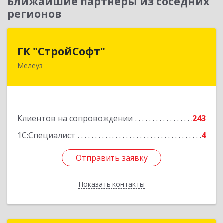
Ближайшие партнеры из соседних
регионов
ГК "СтройСофт"
ГК "СтройСофт"
Мелеуз
453852, Башкортостан Респ, Мелеуз г, Ленина
ул, дом № 160а, кв.4
Подробнее
Клиентов на сопровождении
243
1С:Специалист
4
Отправить заявку
Отправить заявку
Показать контакты
Назад