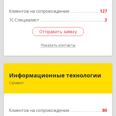
Подробнее
Клиентов на сопровождении
127
1С:Специалист
3
Отправить заявку
Отправить заявку
Показать контакты
Назад
Информационные технологии
Информационные технологии
Салават
453259, Башкортостан Респ, Салават г,
Северная ул, дом № 15, оф.108
Подробнее
Клиентов на сопровождении
80