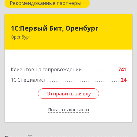
Рекомендованные партнеры
1С:Первый Бит, Оренбург
1С:Первый Бит, Оренбург
Оренбург
460044, Оренбургская обл, Оренбург, Березка
ул, дом № 2/5, пом.4
Подробнее
Клиентов на сопровождении
741
1С:Специалист
24
Отправить заявку
Отправить заявку
Показать контакты
Назад