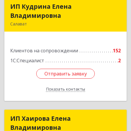
ИП Кудрина Елена
ИП Кудрина Елена
Владимировна
Владимировна
Салават
453265, Башкортостан Респ, Салават г,
Бекетова ул, дом № 10, кв.87
Клиентов на сопровождении
152
Подробнее
1С:Специалист
2
Отправить заявку
Отправить заявку
Показать контакты
Назад
ИП Хаирова Елена
ИП Хаирова Елена
Владимировна
Владимировна