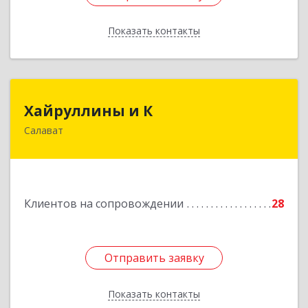
Показать контакты
Назад
Хайруллины и К
Хайруллины и К
Салават
453251, Башкортостан Респ, Салават г,
Островского ул, дом № 61
Подробнее
Клиентов на сопровождении
28
Отправить заявку
Отправить заявку
Показать контакты
Назад