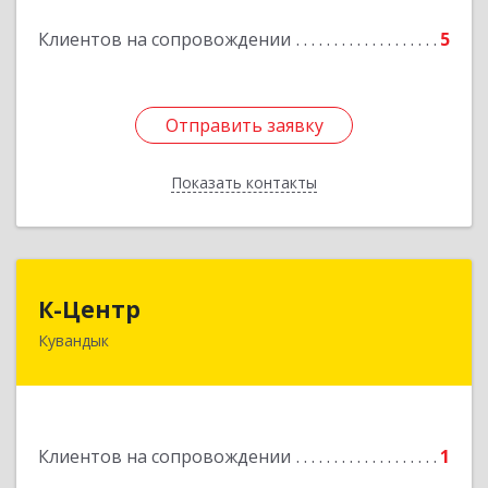
Подробнее
Клиентов на сопровождении
5
Отправить заявку
Отправить заявку
Показать контакты
Назад
К-Центр
К-Центр
Кувандык
462243, Оренбургская обл, Кувандыкский р-н,
Кувандык г, Ленина ул, дом № 20
Подробнее
Клиентов на сопровождении
1