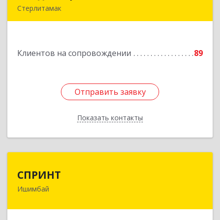
Стерлитамак
Подробнее
Клиентов на сопровождении
89
Отправить заявку
Отправить заявку
Показать контакты
Назад
СПРИНТ
СПРИНТ
Ишимбай
453201, Башкортостан Респ, Ишимбайский р-н,
Ишимбай г, Якупа Кулмыя ул, дом № 25