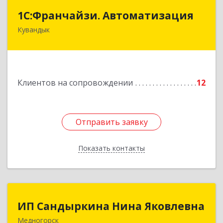
1С:Франчайзи. Автоматизация
1С:Франчайзи. Автоматизация
Кувандык
462220, Оренбургская обл, Кувандыкский р-н,
Кувандык г, Советская ул, дом № 10
Подробнее
Клиентов на сопровождении
12
Отправить заявку
Отправить заявку
Показать контакты
Назад
ИП Сандыркина Нина Яковлевна
ИП Сандыркина Нина Яковлевна
Медногорск
462270, Оренбургская обл, Медногорск г,