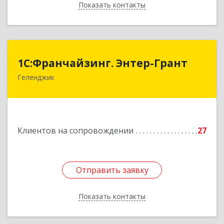
Показать контакты
Назад
1С:Франчайзинг. Энтер-Грант
1С:Франчайзинг. Энтер-Грант
Геленджик
353467, Краснодарский край, Геленджик г,
Дачная ул, дом № 17
Подробнее
Клиентов на сопровождении
27
Отправить заявку
Отправить заявку
Показать контакты
Назад