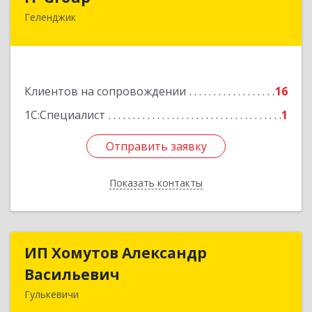
Геленджик
353460, Краснодарский край, Геленджик г,
Керченская ул, дом № 4, оф.6
Подробнее
Клиентов на сопровождении
16
1С:Специалист
1
Отправить заявку
Отправить заявку
Показать контакты
Назад
ИП Хомутов Александр
ИП Хомутов Александр
Васильевич
Васильевич
Гулькевичи
352190, Краснодарский край, Гулькевичи г, 50