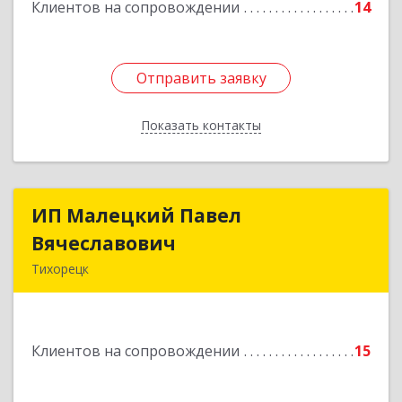
Клиентов на сопровождении
14
Подробнее
Отправить заявку
Отправить заявку
Показать контакты
Назад
ИП Малецкий Павел
ИП Малецкий Павел
Вячеславович
Вячеславович
Тихорецк
352120, Краснодарский край, Тихорецкий р-н,
Тихорецк г, Меньшикова ул, дом № 127, кв.13
Клиентов на сопровождении
15
Подробнее