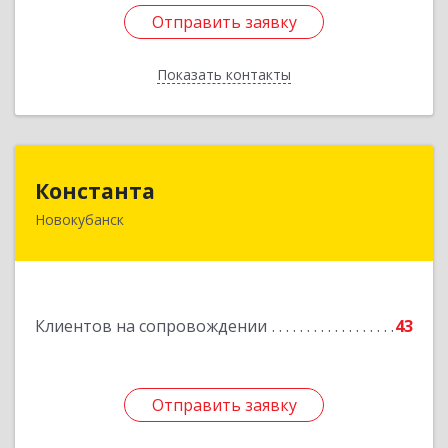
Отправить заявку
Отправить заявку
Показать контакты
Назад
Константа
Константа
Новокубанск
352240, Краснодарский край, Новокубанск г,
Альпийская ул, дом № 22, кв.2
Подробнее
Клиентов на сопровождении
43
Отправить заявку
Отправить заявку