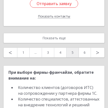
Отправить заявку
Отправить заявку
Показать контакты
Назад
Показать еще
<
>
1
...
3
4
5
6
При выборе фирмы-франчайзи, обратите
внимание на:
Количество клиентов (договоров ИТС)
на сопровождении у партнера фирмы 1С.
Количество специалистов, аттестованных
на внедрение технологий и решений