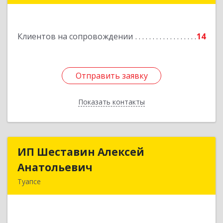
Подробнее
Клиентов на сопровождении
14
Отправить заявку
Отправить заявку
Показать контакты
Назад
ИП Шеставин Алексей
ИП Шеставин Алексей
Анатольевич
Анатольевич
Туапсе
352800, Краснодарский край, Туапсинский р-н,
Туапсе г, Красных Командиров ул, дом № 22Б