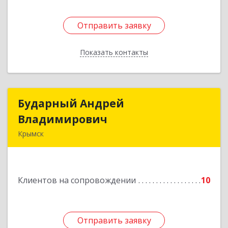
Отправить заявку
Отправить заявку
Показать контакты
Назад
Бударный Андрей
Бударный Андрей
Владимирович
Владимирович
Крымск
353389, Краснодарский край, Крымск г,
Революционная ул, дом № 47
Клиентов на сопровождении
10
Подробнее
Отправить заявку
Отправить заявку