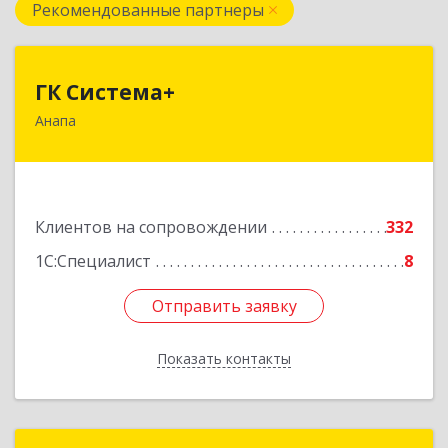
Рекомендованные партнеры
ГК Система+
ГК Система+
Анапа
353450, Краснодарский край, Анапский р-н,
Анапа г, Лермонтова ул, дом № 116, корпус Г,
оф.7
Подробнее
Клиентов на сопровождении
332
1С:Специалист
8
Отправить заявку
Отправить заявку
Показать контакты
Назад