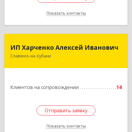
Показать контакты
Назад
ИП Харченко Алексей Иванович
ИП Харченко Алексей Иванович
Славянск-на-Кубани
353 579, Краснодарский край, ст.Петровская,
ул.Кирпичная д.32
Подробнее
Клиентов на сопровождении
14
Отправить заявку
Отправить заявку
Показать контакты
Назад