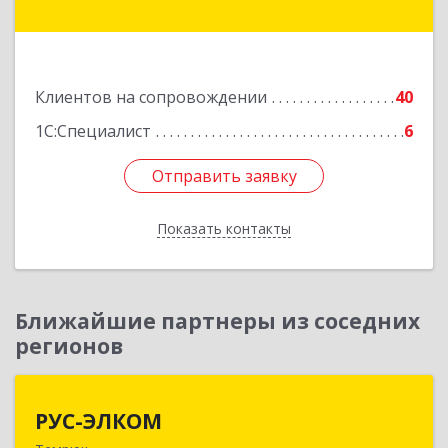
Анапа г, Владимирская ул, дом № 140, кв.93
Подробнее
Клиентов на сопровождении
40
1С:Специалист
6
Отправить заявку
Отправить заявку
Показать контакты
Назад
Ближайшие партнеры из соседних
регионов
РУС-ЭЛКОМ
РУС-ЭЛКОМ