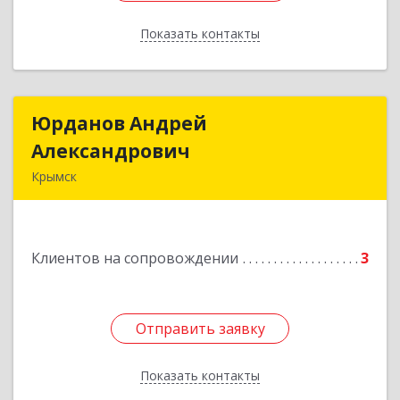
Показать контакты
Назад
Юрданов Андрей
Юрданов Андрей
Александрович
Александрович
Крымск
353384 Краснодарский край г. Крымск ул.
Юбилейная 8
Клиентов на сопровождении
3
Подробнее
Отправить заявку
Отправить заявку
Показать контакты
Назад