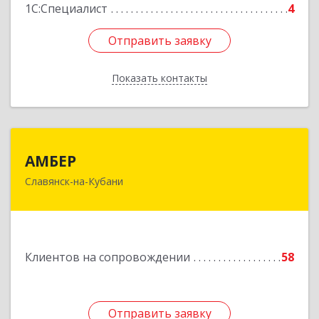
1С:Специалист
4
Отправить заявку
Отправить заявку
Показать контакты
Назад
АМБЕР
АМБЕР
Славянск-на-Кубани
353562, Краснодарский край, Славянский р-н,
Славянск-на-Кубани г, Крупской ул, дом № 12
Подробнее
Клиентов на сопровождении
58
Отправить заявку
Отправить заявку