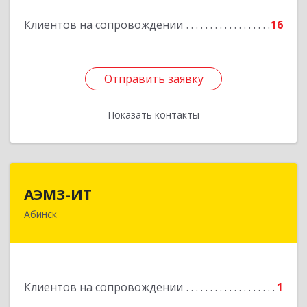
Подробнее
Клиентов на сопровождении
16
Отправить заявку
Отправить заявку
Показать контакты
Назад
АЭМЗ-ИТ
АЭМЗ-ИТ
Абинск
353320, Краснодарский край, м.р-н Абинский,
г.п. Абинское, Абинск г, Промышленная ул, дом
№ 4, каб.311
Подробнее
Клиентов на сопровождении
1