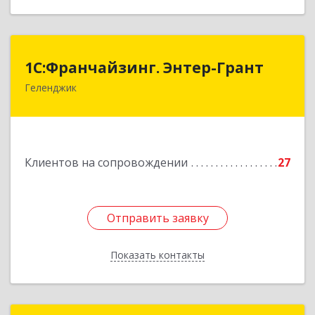
1С:Франчайзинг. Энтер-Грант
1С:Франчайзинг. Энтер-Грант
Геленджик
353467, Краснодарский край, Геленджик г,
Дачная ул, дом № 17
Подробнее
Клиентов на сопровождении
27
Отправить заявку
Отправить заявку
Показать контакты
Назад