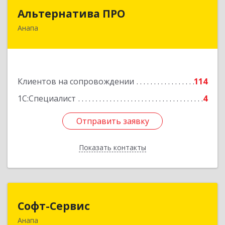
Альтернатива ПРО
Альтернатива ПРО
Анапа
353450, Краснодарский край, Анапский р-н,
Анапа г, Новороссийская ул, дом № 259, кв.18
Подробнее
Клиентов на сопровождении
114
1С:Специалист
4
Отправить заявку
Отправить заявку
Показать контакты
Назад
Софт-Сервис
Софт-Сервис
Анапа
353440, Краснодарский край, Анапский р-н,