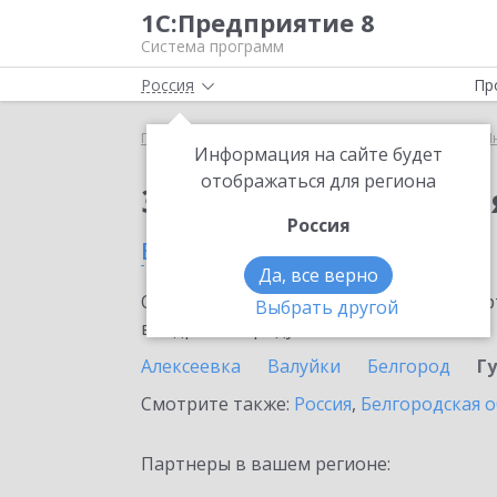
1С:Предприятие 8
Система программ
Россия
Пр
Главная
Сервисы ИТС
1С:Предприятие через И
Информация на сайте будет
отображаться для региона
Заказать 1С:Предпри
Россия
в Губкине
Да, все верно
Ознакомьтесь с информационными карт
Выбрать другой
внедрение продукта.
Алексеевка
Валуйки
Белгород
Г
Смотрите также:
Россия
,
Белгородская о
Партнеры в вашем регионе: