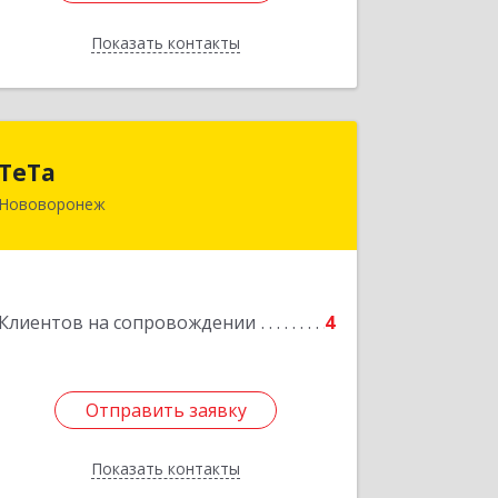
Показать контакты
Назад
ТеТа
ТеТа
Нововоронеж
396 073, Нововоронеж г, а/я, дом № 30
Подробнее
Клиентов на сопровождении
4
Отправить заявку
Отправить заявку
Показать контакты
Назад