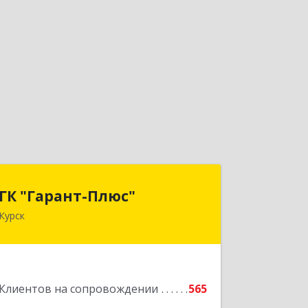
ГК "Гарант-Плюс"
ГК "Гарант-Плюс"
Курск
305035, Курская обл, Курск г,
Овечкина ул, дом № 14, пом.1
Подробнее
Клиентов на сопровождении
565