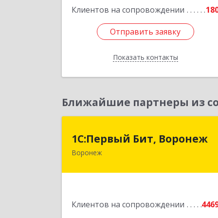
Подробне
Клиентов на сопровождении
18
Отправить заявку
Отправить заявку
Показать контакты
Назад
Ближайшие партнеры из со
1С:Первый Бит, Вороне
1С:Первый Бит, Воронеж
Воронеж
394006, Воронежская обл, Воронеж г
20-летия Октября ул, дом № 119
оф.71
Подробне
Клиентов на сопровождении
446