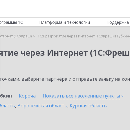
ограммы 1С
Платформа и технологии
Поддержка 
нтернет (1С:Фреш)
1С:Предприятие через Интернет (1С:Фреш) в Губкин
ятие через Интернет (1С:Фреш
очками, выберите партнёра и отправьте заявку на ко
убкин
Короча
Показать все населенные
пункты
бласть
,
Воронежская область
,
Курская область