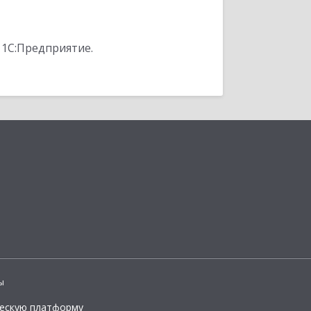
 1С:Предприятие.
ы
ческую платформу