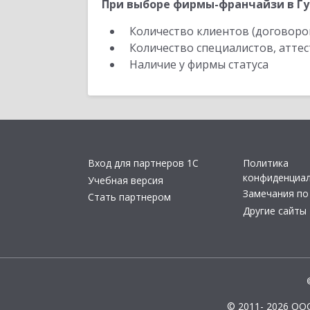
При выборе фирмы-франчайзи в Гу
Количество клиентов (договоро
Количество специалистов, атте
Наличие у фирмы статуса
Вход для партнеров 1С
Политика
конфиденциа
Учебная версия
Замечания по
Стать партнером
Другие сайты
© 2011- 2026 ОО