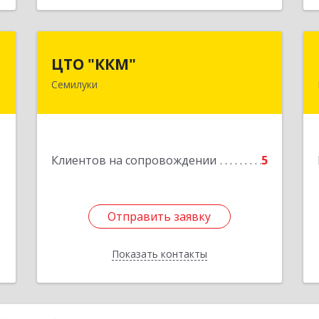
р
ЦТО "ККМ"
ЦТО "ККМ"
ч
Семилуки
Подробнее
,
а
6
1
Клиентов на сопровождении
5
е
Отправить заявку
Отправить заявку
Показать контакты
Назад