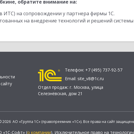
бкине, обратите внимание на:
в ИТС) на сопровождении у партнера фирмы 1С.
стованных на внедрение технологий и решений системы
Телефон:
+7 (495) 737-92-57
льности
Email:
site_v8@1c.ru
 сайту
Отдел продаж:
г. Москва
,
улица
Селезнёвская, дом 21
© 2026 АО «Группа 1С» (правопреемник «1С»). Все права на сайт защищен
О «1С-Софт» (
о компании
). Исключительное право на технологи