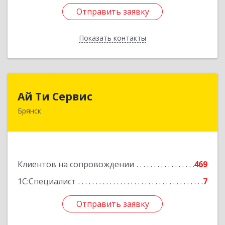
Отправить заявку
Отправить заявку
Показать контакты
Назад
Ай Ти Сервис
Ай Ти Сервис
Брянск
241035, Брянская обл, Брянск г, Брянской
Пролетарской Дивизии ул, дом № 9
Подробнее
Клиентов на сопровождении
469
1С:Специалист
7
Отправить заявку
Отправить заявку