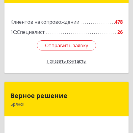
Подробнее
Клиентов на сопровождении
478
1С:Специалист
26
Отправить заявку
Отправить заявку
Показать контакты
Назад
Верное решение
Верное решение
Брянск
241035, Брянская обл, Брянск г, Ульянова ул,
дом № 4, оф.307
Подробнее