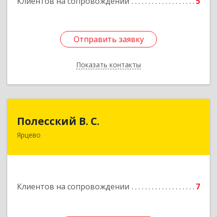
Клиентов на сопровождении
5
Отправить заявку
Отправить заявку
Показать контакты
Назад
Полесский В. С.
Полесский В. С.
Ярцево
215800,Смоленская обл. г. Ярцево,
ул.Краснофлотская д.30
Подробнее
Клиентов на сопровождении
7