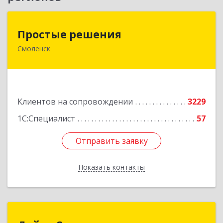
Простые решения
Простые решения
Смоленск
214015, Смоленская обл, Смоленск г, Большая
Краснофлотская ул, дом № 17
Подробнее
Клиентов на сопровождении
3229
1С:Специалист
57
Отправить заявку
Отправить заявку
Показать контакты
Назад
Дейта Сервис