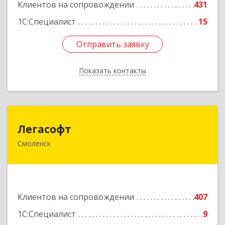
Клиентов на сопровождении
431
1С:Специалист
15
Отправить заявку
Отправить заявку
Показать контакты
Назад
Легасофт
Легасофт
Смоленск
214018, Смоленская обл, Смоленск г, Ново-
Рославльская ул, дом № 13
Подробнее
Клиентов на сопровождении
407
1С:Специалист
9