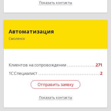
Показать контакты
Назад
Автоматизация
Автоматизация
Смоленск
214019, Смоленская обл, Смоленск г, Марии
Октябрьской ул, дом № 16, оф.107
Подробнее
Клиентов на сопровождении
271
1С:Специалист
2
Отправить заявку
Отправить заявку
Показать контакты
Назад