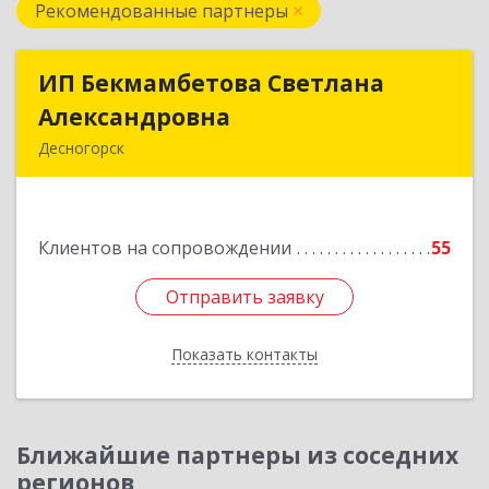
Рекомендованные партнеры
ИП Бекмамбетова Светлана
ИП Бекмамбетова Светлана
Александровна
Александровна
Десногорск
216400, Смоленская обл, Десногорск г, 4-й мкр,
дом № 7, кв.11
Клиентов на сопровождении
55
Подробнее
Отправить заявку
Отправить заявку
Показать контакты
Назад
Ближайшие партнеры из соседних
регионов