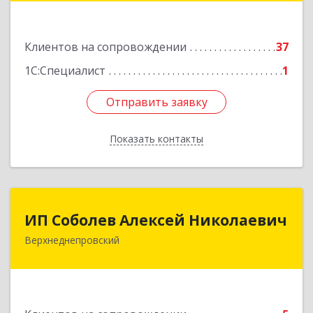
Красноармейское ш, дом № 3а, кв.42
Клиентов на сопровождении
37
Подробнее
1С:Специалист
1
Отправить заявку
Отправить заявку
Показать контакты
Назад
ИП Соболев Алексей Николаевич
ИП Соболев Алексей Николаевич
Верхнеднепровский
Подробнее