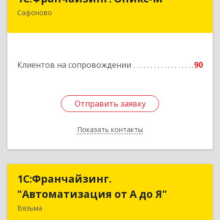
Сафоново
215500, Смоленская обл, Сафоновский р-н,
Сафоново г, Революционная ул, дом № 9а
Подробнее
Клиентов на сопровождении
90
Отправить заявку
Отправить заявку
Показать контакты
Назад
1С:Франчайзинг.
1С:Франчайзинг.
"Автоматизация от А до Я"
"Автоматизация от А до Я"
Вязьма
215111, Смоленская обл, Вязьма г,