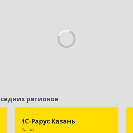
седних регионов
Т
1С-Рарус Казань
1С-Рарус Казань
Казань
д
420088, Татарстан Респ, Казань г,