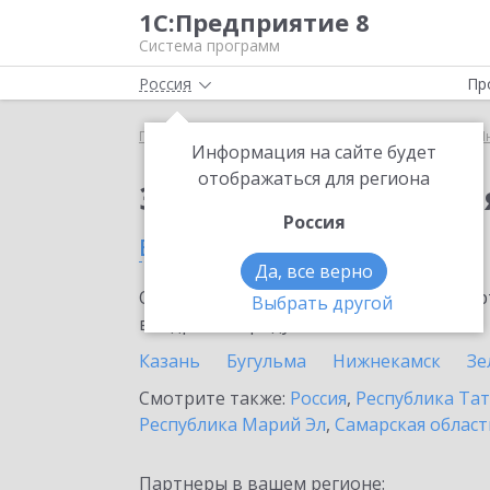
1С:Предприятие 8
Система программ
Россия
Пр
Главная
Сервисы ИТС
1С:Предприятие через И
Информация на сайте будет
отображаться для региона
Заказать 1С:Предпри
Россия
в Арске
Да, все верно
Ознакомьтесь с информационными карт
Выбрать другой
внедрение продукта.
Казань
Бугульма
Нижнекамск
Зе
Смотрите также:
Россия
,
Республика Тат
Республика Марий Эл
,
Самарская област
Партнеры в вашем регионе: