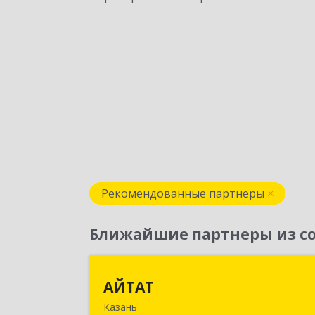
Рекомендованные партнеры
Ближайшие партнеры из со
АЙТА
АЙТАТ
Казань
420097, Татарстан Респ, г.о. горо