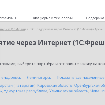
ограммы 1С
Платформа и технологии
Поддержка 
нтернет (1С:Фреш)
1С:Предприятие через Интернет (1С:Фреш) в Арске
ятие через Интернет (1С:Фреш
очками, выберите партнёра и отправьте заявку на ко
ленодольск
Лениногорск
Показать все населенны
арстан (Татарстан)
,
Кировская область
,
Оренбургская о
ь
,
Удмуртская республика
,
Ульяновская область
,
Чувашск