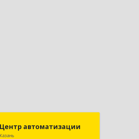
Центр автоматизации
Центр автоматизации
Казань
420133, Татарстан Респ, Казань г,