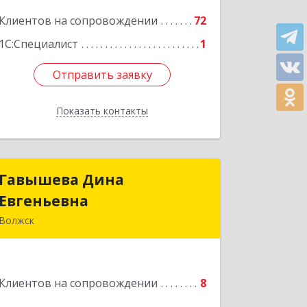
Подробнее
Клиентов на сопровождении
72
1С:Специалист
1
Отправить заявку
Отправить заявку
Показать контакты
Назад
Гавышева Дина
Гавышева Дина
Евгеньевна
Евгеньевна
Волжск
Подробнее
Клиентов на сопровождении
8