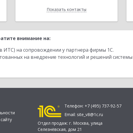
Показать контакты
Назад
атите внимание на:
в ИТС) на сопровождении у партнера фирмы 1С.
стованных на внедрение технологий и решений системы
Телефон:
+7 (495) 737-92-57
льности
Email:
site_v8@1c.ru
 сайту
Отдел продаж:
г. Москва
,
улица
Селезнёвская, дом 21