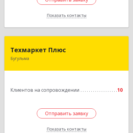
Показать контакты
Назад
Техмаркет Плюс
Техмаркет Плюс
Бугульма
423231, РТ, Бугульма, ул.Белинского, д.13
Подробнее
Клиентов на сопровождении
10
Отправить заявку
Отправить заявку
Показать контакты
Назад