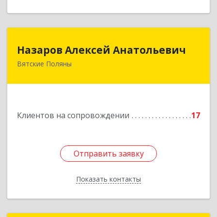
Назаров Алексей Анатольевич
Назаров Алексей Анатольевич
Вятские Поляны
612964,Кировская обл,город Вятские Поляны
г.о.,Вятские Поляны г,Кирова ул,д. 8,кв. 55
Подробнее
Клиентов на сопровождении
17
Отправить заявку
Отправить заявку
Показать контакты
Назад