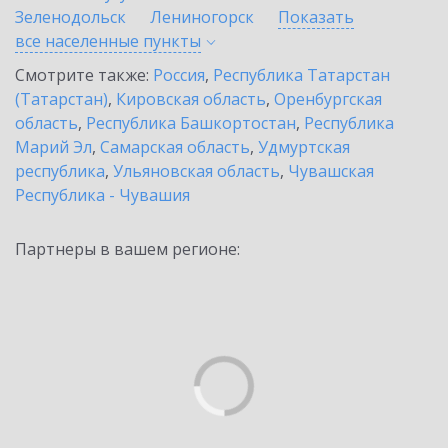
Зеленодольск
Лениногорск
Показать
все населенные
пункты
Смотрите также:
Россия
,
Республика Татарстан
(Татарстан)
,
Кировская область
,
Оренбургская
область
,
Республика Башкортостан
,
Республика
Марий Эл
,
Самарская область
,
Удмуртская
республика
,
Ульяновская область
,
Чувашская
Республика - Чувашия
Партнеры в вашем регионе: