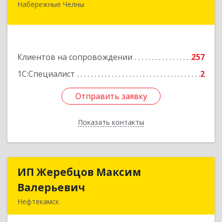
Набережные Челны
423832, Татарстан Респ, Набережные Челны г,
Дружбы Народов пр-кт, дом № 38А, кв.55
Подробнее
Клиентов на сопровождении
257
1С:Специалист
2
Отправить заявку
Отправить заявку
Показать контакты
Назад
ИП Жеребцов Максим
ИП Жеребцов Максим
Валерьевич
Валерьевич
Нефтекамск
452680, Башкортостан Респ, Нефтекамск г,