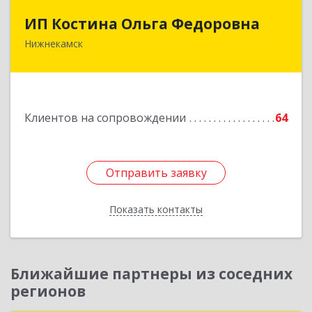
ИП Костина Ольга Федоровна
ИП Костина Ольга Федоровна
Нижнекамск
Подробнее
Клиентов на сопровождении
64
Отправить заявку
Отправить заявку
Показать контакты
Назад
Ближайшие партнеры из соседних
регионов