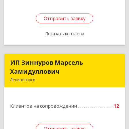
Отправить заявку
Отправить заявку
Показать контакты
Назад
ИП Зиннуров Марсель
ИП Зиннуров Марсель
Хамидуллович
Хамидуллович
Лениногорск
423250, Татарстан Респ, Лениногорский р-н,
Лениногорск г, Халиуллина ул, дом № 79
Клиентов на сопровождении
12
Подробнее
Отправить заявку
Отправить заявку