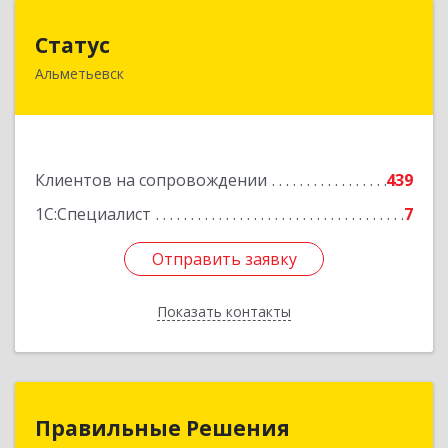
Статус
Статус
Альметьевск
423450, Татарстан Респ, Альметьевск г, Мира
ул, дом № 10
Подробнее
Клиентов на сопровождении
439
1С:Специалист
7
Отправить заявку
Отправить заявку
Показать контакты
Назад
Правильные Решения
Правильные Решения