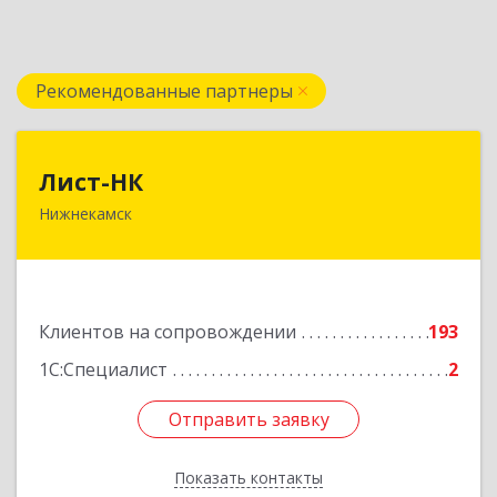
Рекомендованные партнеры
Лист-НК
Лист-НК
Нижнекамск
423585, Татарстан Респ, Нижнекамский р-н,
Нижнекамск г, Вокзальная ул, дом № 38 Г, оф.29
Подробнее
Клиентов на сопровождении
193
1С:Специалист
2
Отправить заявку
Отправить заявку
Показать контакты
Назад