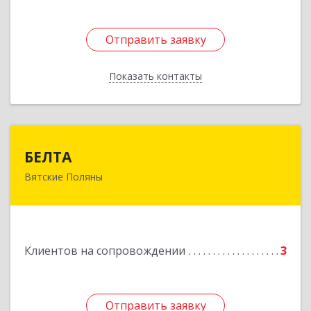
Отправить заявку
Отправить заявку
Показать контакты
Назад
БЕЛТА
БЕЛТА
Вятские Поляны
612960, Кировская обл, Вятские Поляны г,
Тойменка ул, дом № 8Г
Подробнее
Клиентов на сопровождении
3
Отправить заявку
Отправить заявку