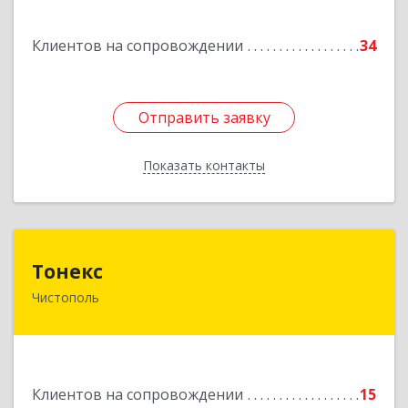
Зодчих ул, строение № 20 "В"
Клиентов на сопровождении
34
Подробнее
Отправить заявку
Отправить заявку
Показать контакты
Назад
Тонекс
Тонекс
Чистополь
422980, Татарстан Респ, Чистопольский р-н,
Чистополь г, К.Маркса ул, дом № 23, кв.10
Подробнее
Клиентов на сопровождении
15