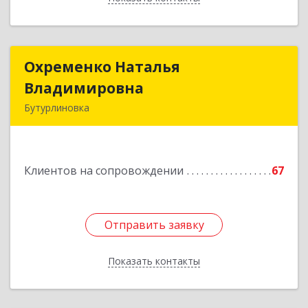
Охременко Наталья
Охременко Наталья
Владимировна
Владимировна
Бутурлиновка
Подробнее
Клиентов на сопровождении
67
Отправить заявку
Отправить заявку
Показать контакты
Назад