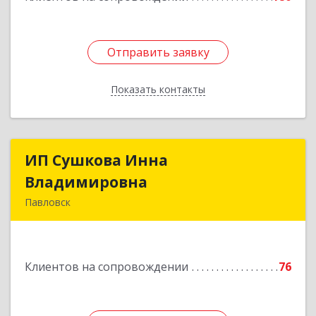
Отправить заявку
Отправить заявку
Показать контакты
Назад
ИП Сушкова Инна
ИП Сушкова Инна
Владимировна
Владимировна
Павловск
396420, Воронежская обл, Павловский р-н,
Павловск г, Цветочная ул, дом № 4/2
Клиентов на сопровождении
76
Подробнее