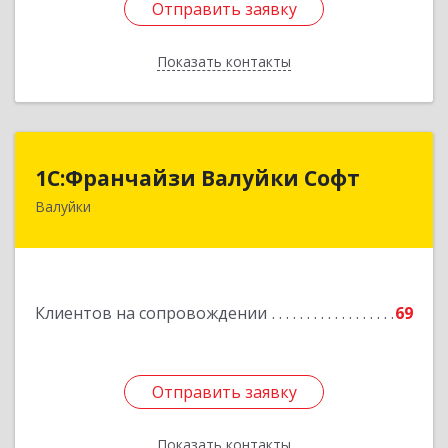
Отправить заявку
Отправить заявку
Показать контакты
Назад
1С:Франчайзи Валуйки Софт
1С:Франчайзи Валуйки Софт
Валуйки
309996, Белгородская обл, Валуйки г, Горького,
дом № 21, кв.21
Подробнее
Клиентов на сопровождении
69
Отправить заявку
Отправить заявку
Показать контакты
Назад