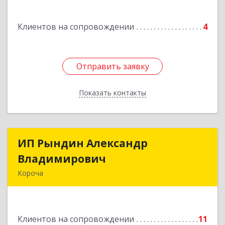
Клиентов на сопровождении
4
Отправить заявку
Отправить заявку
Показать контакты
Назад
ИП Рындин Александр
ИП Рындин Александр
Владимирович
Владимирович
Короча
309 201, Белгородская обл, Корочанский р-н,
Дальняя Игуменка с, Кураковка ул, дом № 76
Клиентов на сопровождении
11
Подробнее