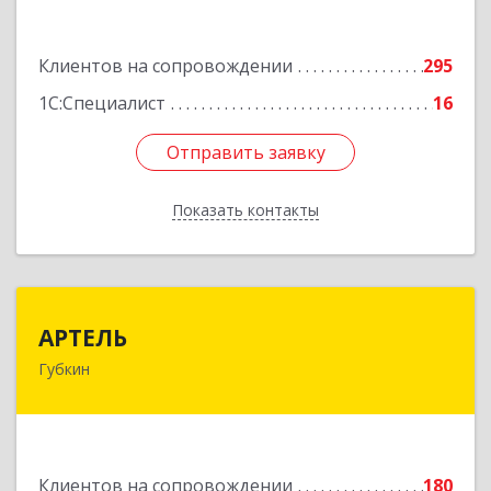
Подробнее
Клиентов на сопровождении
295
1С:Специалист
16
Отправить заявку
Отправить заявку
Показать контакты
Назад
АРТЕЛЬ
АРТЕЛЬ
Губкин
309181, Белгородская обл, Губкинский р-н,
Губкин г, Мира ул, дом № 20, оф.506
Подробнее
Клиентов на сопровождении
180