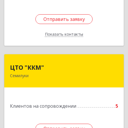
Отправить заявку
Отправить заявку
Показать контакты
Назад
ЦТО "ККМ"
ЦТО "ККМ"
Семилуки
Подробнее
Клиентов на сопровождении
5