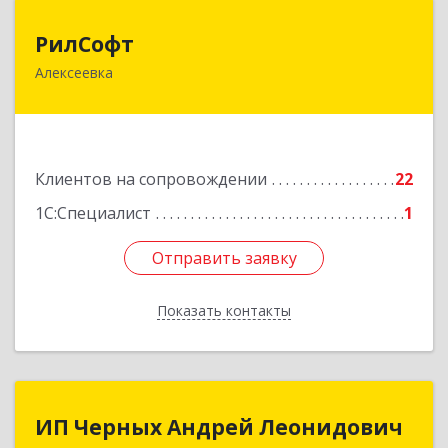
РилСофт
РилСофт
Алексеевка
309850, Белгородская обл, Алексеевский р-н,
Алексеевка г, 1-й Мостовой пер, дом № 5А
Подробнее
Клиентов на сопровождении
22
1С:Специалист
1
Отправить заявку
Отправить заявку
Показать контакты
Назад
ИП Черных Андрей Леонидович
ИП Черных Андрей Леонидович