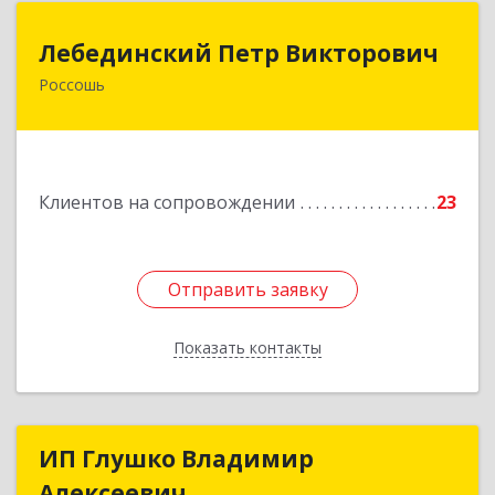
Лебединский Петр Викторович
Лебединский Петр Викторович
Россошь
396650, Воронежская обл., г. Россошь, пер.
Крамского 11
Подробнее
Клиентов на сопровождении
23
Отправить заявку
Отправить заявку
Показать контакты
Назад
ИП Глушко Владимир
ИП Глушко Владимир
Алексеевич
Алексеевич