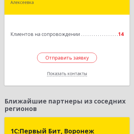
Алексеевка
309850, Белгородская обл, Алексеевский р-н,
Алексеевка г, Совхозная ул, дом № 23, кв.2
Подробнее
Клиентов на сопровождении
14
Отправить заявку
Отправить заявку
Показать контакты
Назад
Ближайшие партнеры из соседних
регионов
1С:Первый Бит, Воронеж
1С:Первый Бит, Воронеж