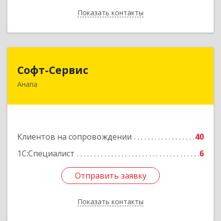
Показать контакты
Назад
Софт-Сервис
Софт-Сервис
Анапа
353440, Краснодарский край, Анапский р-н,
Анапа г, Владимирская ул, дом № 140, кв.93
Подробнее
Клиентов на сопровождении
40
1С:Специалист
6
Отправить заявку
Отправить заявку
Показать контакты
Назад