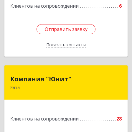
Клиентов на сопровождении
6
Отправить заявку
Отправить заявку
Показать контакты
Назад
Компания "Юнит"
Компания "Юнит"
Ялта
298600, Крым Респ, Ялта г, Васильева ул, дом №
16, оф.400
Подробнее
Клиентов на сопровождении
28