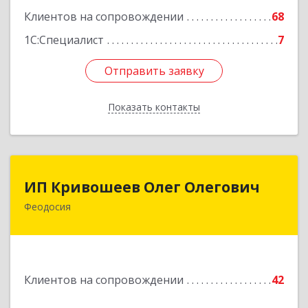
Подробнее
Клиентов на сопровождении
68
1С:Специалист
7
Отправить заявку
Отправить заявку
Показать контакты
Назад
ИП Кривошеев Олег Олегович
ИП Кривошеев Олег Олегович
Феодосия
Подробнее
Клиентов на сопровождении
42