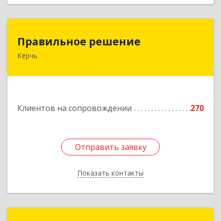
Правильное решение
Правильное решение
Керчь
298330, Крым Респ, Керчь г, Адмиралтейский
проезд, дом № 1
Подробнее
Клиентов на сопровождении
270
Отправить заявку
Отправить заявку
Показать контакты
Назад