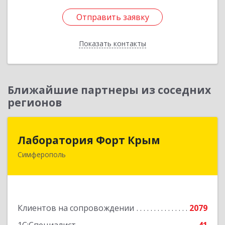
Отправить заявку
Отправить заявку
Показать контакты
Назад
Ближайшие партнеры из соседних
регионов
Лаборатория Форт Крым
Лаборатория Форт Крым
Симферополь
295034, Крым Респ, Симферополь г, Киевская
ул, дом № 79, оф.902
Подробнее
Клиентов на сопровождении
2079