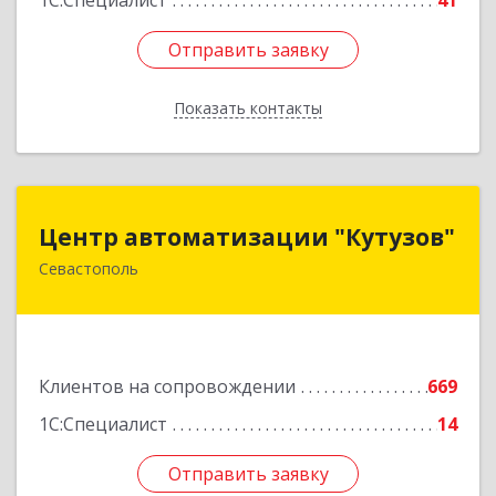
1С:Специалист
41
Отправить заявку
Отправить заявку
Показать контакты
Назад
Центр автоматизации "Кутузов"
Центр автоматизации "Кутузов"
Севастополь
299011, Севастополь г, Генерала Петрова ул,
дом № 20, корпус 1, оф.1
Подробнее
Клиентов на сопровождении
669
1С:Специалист
14
Отправить заявку
Отправить заявку