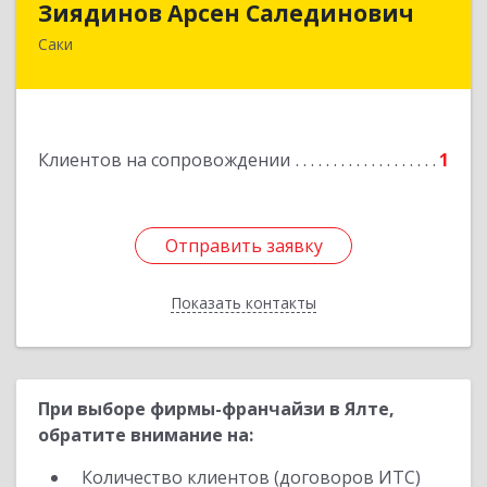
Зиядинов Арсен Салединович
Саки
г.Саки, Интернациональная, 5/2, кв.1
Подробнее
Клиентов на сопровождении
1
Отправить заявку
Отправить заявку
Показать контакты
Назад
При выборе фирмы-франчайзи в Ялте,
обратите внимание на:
Количество клиентов (договоров ИТС)