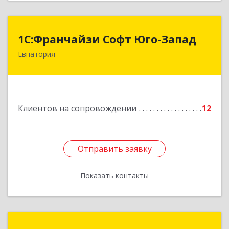
1С:Франчайзи Софт Юго-Запад
1С:Франчайзи Софт Юго-Запад
Евпатория
297407, Крым Респ, Евпатория г, Победы пр-кт,
дом № 13, кв.45
Подробнее
Клиентов на сопровождении
12
Отправить заявку
Отправить заявку
Показать контакты
Назад
Зиядинов Арсен Салединович