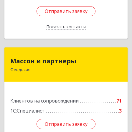
Отправить заявку
Отправить заявку
Показать контакты
Назад
Массон и партнеры
Массон и партнеры
Феодосия
298112, Крым Респ, Феодосия г, Крымская ул,
дом № 31
Подробнее
Клиентов на сопровождении
71
1С:Специалист
3
Отправить заявку
Отправить заявку