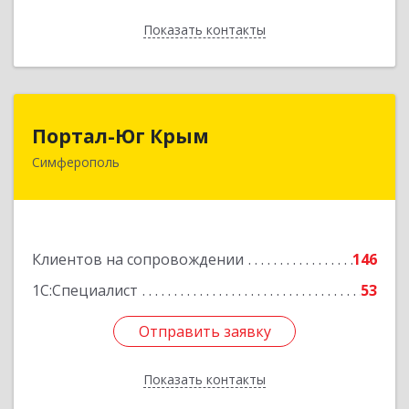
Показать контакты
Назад
Портал-Юг Крым
Портал-Юг Крым
Симферополь
295015, Крым Респ, Симферополь г, Козлова ул,
дом № 27
Подробнее
Клиентов на сопровождении
146
1С:Специалист
53
Отправить заявку
Отправить заявку
Показать контакты
Назад