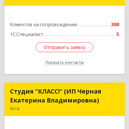
34
Подробнее
Клиентов на сопровождении
300
1С:Специалист
5
Отправить заявку
Отправить заявку
Показать контакты
Назад
Студия "КЛАСС!" (ИП Черная
Студия "КЛАСС!" (ИП Черная
Екатерина Владимировна)
Екатерина Владимировна)
Ялта
98600, г. Ялта, ул. Свердлова, 24
Подробнее