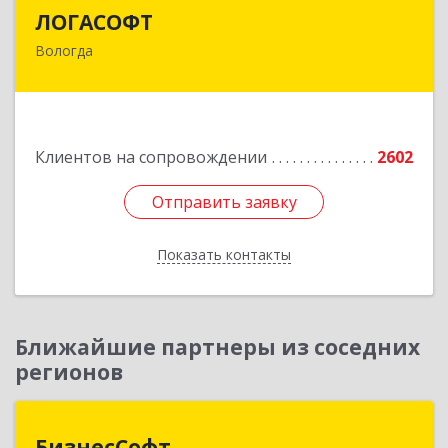
ЛОГАСОФТ
ЛОГАСОФТ
Вологда
160002, Вологодская обл, Вологда г, Гагарина
ул, дом № 26, пом.3
Подробнее
Клиентов на сопровождении
2602
Отправить заявку
Отправить заявку
Показать контакты
Назад
Ближайшие партнеры из соседних
регионов
БизнесСофт
БизнесСофт