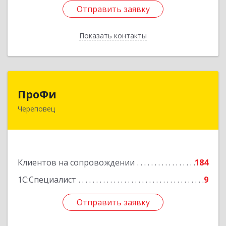
Отправить заявку
Отправить заявку
Показать контакты
Назад
ПроФи
ПроФи
Череповец
162602, Вологодская обл, Череповец г,
Советский пр-кт, дом № 99а, этаж 5, оф. 501
Подробнее
Клиентов на сопровождении
184
1С:Специалист
9
Отправить заявку
Отправить заявку