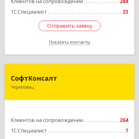
Клиентов на сопровождении
284
1С:Специалист
23
Отправить заявку
Отправить заявку
Показать контакты
Назад
СофтКонсалт
СофтКонсалт
Череповец
162614, Вологодская обл, Череповец г,
М.Горького ул, дом № 32, оф.611/2
Подробнее
Клиентов на сопровождении
264
1С:Специалист
7