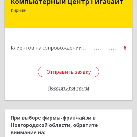
Компьютерный центр Гигабайт
187110, Ленинградская обл, Кириши г,
Кириши
Нефтехимиков ул, дом № 31
Подробнее
Клиентов на сопровождении
6
Отправить заявку
Отправить заявку
Показать контакты
Назад
При выборе фирмы-франчайзи в
Новгородской области, обратите
внимание на: