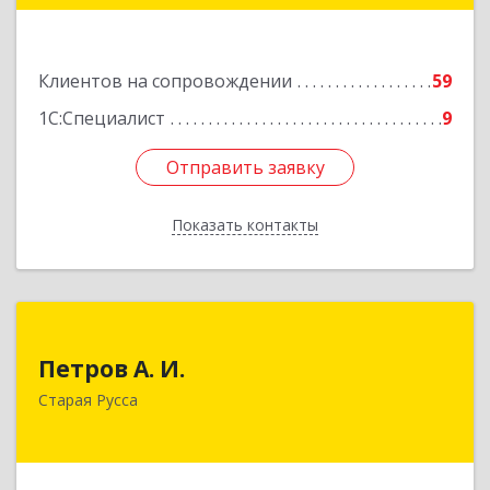
Подробнее
Клиентов на сопровождении
59
1С:Специалист
9
Отправить заявку
Отправить заявку
Показать контакты
Назад
Петров А. И.
Петров А. И.
Старая Русса, пер.Волотовский, д.23
Старая Русса
Подробнее