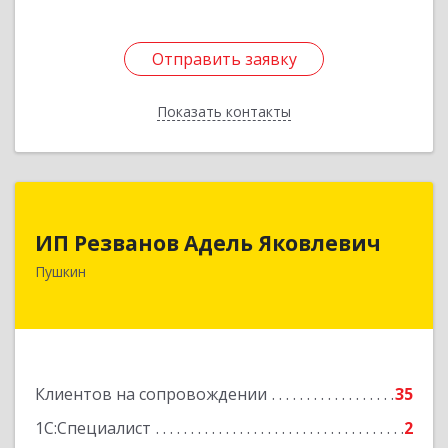
Отправить заявку
Отправить заявку
Показать контакты
Назад
ИП Резванов Адель Яковлевич
ИП Резванов Адель Яковлевич
196602, Санкт-Петербург г, Пушкин г, Красной
Пушкин
Звезды ул, дом № 17/9, литера А, кв.2
Подробнее
Клиентов на сопровождении
35
1С:Специалист
2