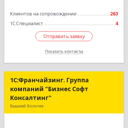
Подробнее
Клиентов на сопровождении
263
1С:Специалист
4
Отправить заявку
Отправить заявку
Показать контакты
Назад
1С:Франчайзинг. Группа
1С:Франчайзинг. Группа
компаний "Бизнес Софт
компаний "Бизнес Софт
Консалтинг"
Консалтинг"
Вышний Волочек
171157, Тверская обл, Вышний Волочек г,
Карла Либкнехта ул, дом № 24, кв.3