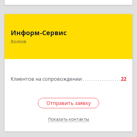
Информ-Сервис
Информ-Сервис
187400, Ленинградская обл, Волхов г,
Волхов
Волховский пр-кт, дом № 7
Подробнее
Клиентов на сопровождении
22
Отправить заявку
Отправить заявку
Показать контакты
Назад