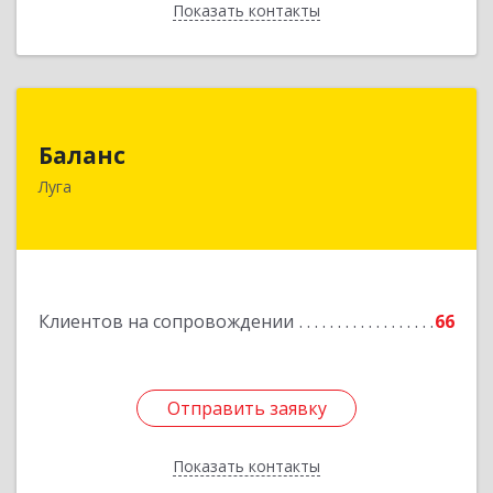
Показать контакты
Назад
Баланс
Баланс
188230, Ленинградская обл, Луга г, Урицкого
Луга
пр-кт, дом № 77а
Подробнее
Клиентов на сопровождении
66
Отправить заявку
Отправить заявку
Показать контакты
Назад