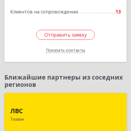
Клиентов на сопровождении
13
Отправить заявку
Отправить заявку
Показать контакты
Назад
Ближайшие партнеры из соседних
регионов
ЛВС
ЛВС
187553, Ленинградская обл, Тихвинский р-н,
Тихвин
Тихвин г, Ярослава Иванова ул, дом № 1,
пом.582