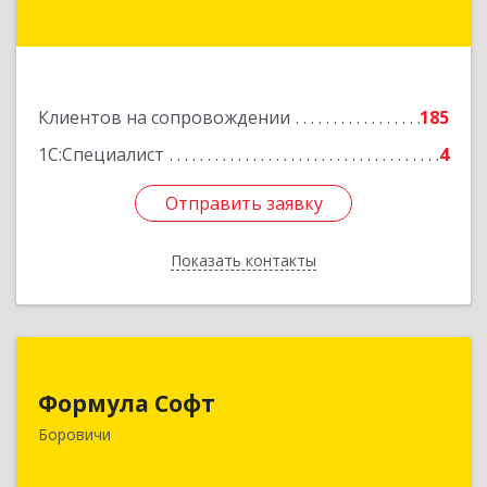
Подробнее
Клиентов на сопровождении
185
1С:Специалист
4
Отправить заявку
Отправить заявку
Показать контакты
Назад
Формула Софт
Формула Софт
174411, Новгородская обл, Боровичский р-н,
Боровичи
Боровичи г, Международная ул, дом № 6