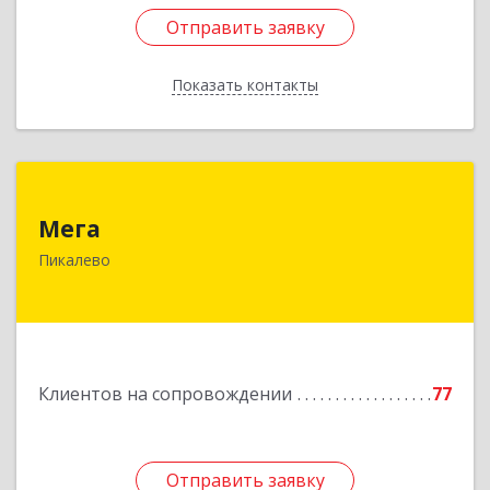
Отправить заявку
Отправить заявку
Показать контакты
Назад
Мега
Мега
187600, Ленинградская обл, Пикалево г,
Пикалево
Заводская ул, дом № 10
Подробнее
Клиентов на сопровождении
77
Отправить заявку
Отправить заявку