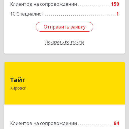
Клиентов на сопровождении
150
Подробнее
1С:Специалист
1
Отправить заявку
Отправить заявку
Показать контакты
Назад
Тайг
Тайг
187340, Ленинградская обл, Кировский р-н,
Кировск
Кировск г, Новая ул, дом № 13, корпус 3, кв.3
Подробнее
Клиентов на сопровождении
84